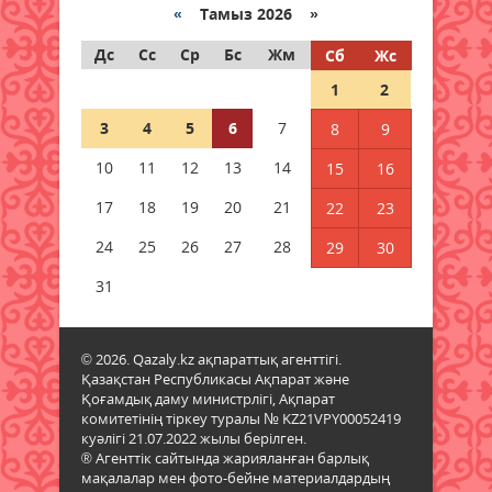
шықты?
«
Тамыз 2026 »
05 тамыз 2026 ж.
136
Дс
Сс
Ср
Бс
Жм
Сб
Жс
1
2
Әйел кәсіпкерлерді
қаржыландыруды қадағалайтын
3
4
5
6
7
8
9
платформа іске қосылды
10
05 тамыз 2026 ж.
11
12
13
150
14
15
16
17
18
19
20
21
22
23
Қазгидромет тамызда кей
өңірлерде құрғақшылық қаупі
24
25
26
27
28
29
30
жоғары екенін болжады
31
05 тамыз 2026 ж.
125
Қазақстанның үш қаласында
© 2026. Qazaly.kz ақпараттық агенттігі.
жүргізушісіз көліктер сынақтан
Қазақстан Республикасы Ақпарат және
өткізіледі
Қоғамдық даму министрлігі, Ақпарат
05 тамыз 2026 ж.
127
комитетінің тіркеу туралы № KZ21VPY00052419
куәлігі 21.07.2022 жылы берілген.
® Агенттік сайтында жарияланған барлық
Жел күшейіп, найзағай ойнайды:
мақалалар мен фото-бейне материалдардың
Синоптиктер алдағы күндері ауа