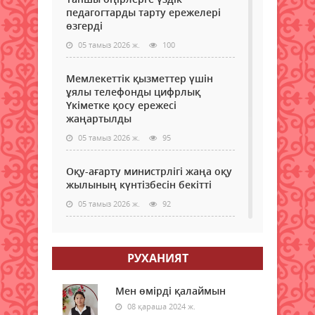
темі
мони
педагогтарды тарту ережелері
инф
агент
өзгерді
авто
лого
жән
05 тамыз 2026 ж.
100
бар
оңта
қолда
арқ
Мемлекеттік қызметтер үшін
жол
ұялы телефонды цифрлық
мен
Үкіметке қосу ережесі
жүк
жаңартылды
тас
басқ
05 тамыз 2026 ж.
95
жүйе
жеті
Оқу-ағарту министрлігі жаңа оқу
70
жылының күнтізбесін бекітті
қад
ұсын
05 тамыз 2026 ж.
92
Мақ
ЖИ
МӘМС қаражатын бақылау
жүйе
күшейеді: төлемдерге цифрлық
РУХАНИЯТ
қадағалау жүйесі енгізілмек
05 тамыз 2026 ж.
95
Мен өмірді қалаймын
08 қараша 2024 ж.