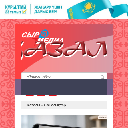
QAZALY.KZ АҚПАРАТТЫҚ
АГЕНТТІГІ
Қазалы
»
Жаңалықтар
Енд
үй