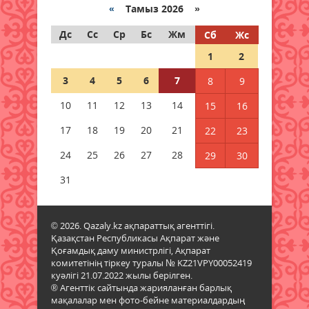
«
Тамыз 2026 »
06 тамыз 2026 ж.
87
Дс
Сс
Ср
Бс
Жм
Сб
Жс
Дауыл, жаңбыр: Еліміздің
1
2
бірнеше өңірінде ауа райына
байланысты ескерту жасалды
3
4
5
6
7
8
9
06 тамыз 2026 ж.
87
10
11
12
13
14
15
16
Бұршақ, дауыл: Еліміздің 16
17
18
19
20
21
22
23
өңірінде дауылды ескерту
жарияланды
24
25
26
27
28
29
30
06 тамыз 2026 ж.
88
31
6 тамызға валюта бағамы
06 тамыз 2026 ж.
85
© 2026. Qazaly.kz ақпараттық агенттігі.
Қазақстан Республикасы Ақпарат және
Қоғамдық даму министрлігі, Ақпарат
Синоптиктер Қазақстанның екі
комитетінің тіркеу туралы № KZ21VPY00052419
қаласында ауа сапасы
куәлігі 21.07.2022 жылы берілген.
нашарлауы мүмкін екенін
® Агенттік сайтында жарияланған барлық
ескертті
мақалалар мен фото-бейне материалдардың