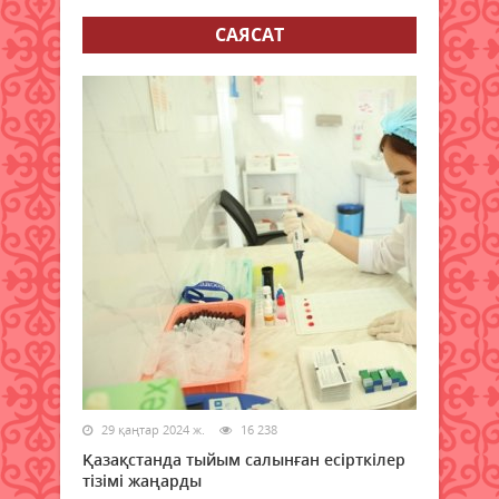
САЯСАТ
29 қаңтар 2024 ж.
16 238
Қазақстанда тыйым салынған есірткілер
тізімі жаңарды