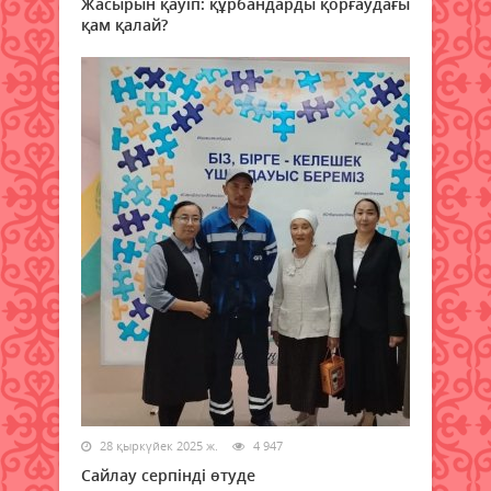
Жасырын қауіп: құрбандарды қорғаудағы
қам қалай?
28 қыркүйек 2025 ж.
4 947
Сайлау серпінді өтуде