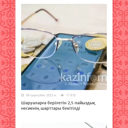
08 қыркүйек 2023 ж.
17 818
Шаруаларға берілетін 2,5 пайыздық
несиенің шарттары бекітілді