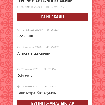
газетіне елдегі соңғы жағдайлар
05 мамыр 2020 ж.
80 923
1
БЕЙНЕБАЯН
12 қараша 2020 г.
26 267
Сағыныш
12 қараша 2020 г.
25 062
Алыстағы жақыным
28 қазан 2020 г.
26 457
Есіл өмір
28 қазан 2020 г.
25 916
Ғани Мұратбаев ауылы
БҮГІНГI ЖАҢАЛЫҚТАР