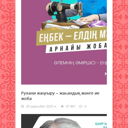
Рухани жаңғыру – жаһандық мәнге ие
жоба
28 қыркүйек 2020 ж.
67 867
0