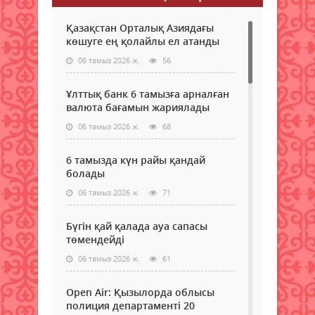
Қазақстан Орталық Азиядағы
көшуге ең қолайлы ел атанды
06 тамыз 2026 ж.
56
Ұлттық банк 6 тамызға арналған
валюта бағамын жариялады
06 тамыз 2026 ж.
68
6 тамызда күн райы қандай
болады
06 тамыз 2026 ж.
71
Бүгін қай қалада ауа сапасы
төмендейді
06 тамыз 2026 ж.
61
Open Air: Қызылорда облысы
полиция департаменті 20