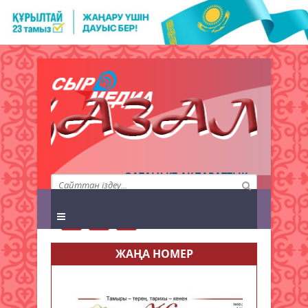
QAZALY.KZ АҚПАРАТТЫҚ
АГЕНТТІГІ
ЖАҢА НОМЕР