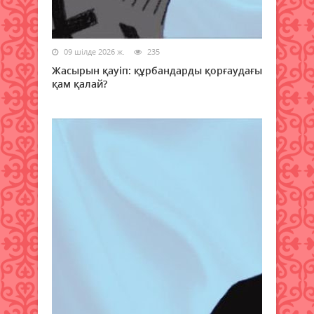
09 шілде 2026 ж.
235
Жасырын қауіп: құрбандарды қорғаудағы
қам қалай?