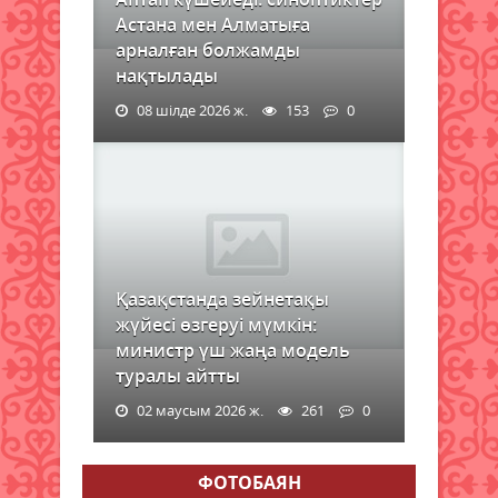
Астана мен Алматыға
арналған болжамды
нақтылады
08 шілде 2026 ж.
153
0
Қазақстанда зейнетақы
жүйесі өзгеруі мүмкін:
министр үш жаңа модель
туралы айтты
02 маусым 2026 ж.
261
0
ФОТОБАЯН