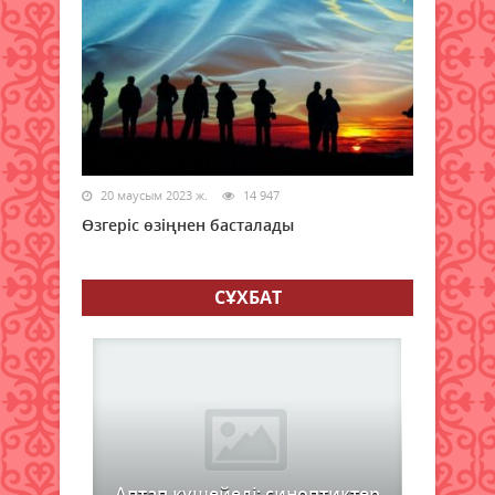
20 маусым 2023 ж.
14 947
Өзгеріс өзіңнен басталады
СҰХБАТ
Аптап күшейеді: синоптиктер