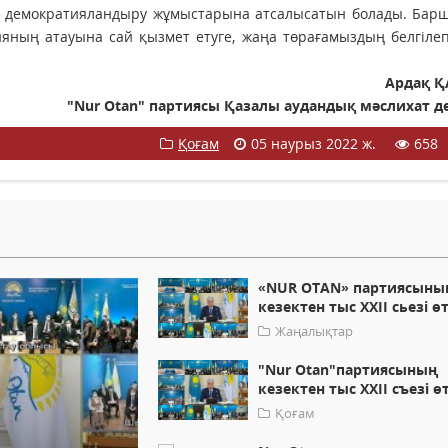
а, демократияландыру жұмыстарына атсалысатын болады. Бар
ияның атауына сай қызмет етуге, жаңа төрағамыздың белгіле
Ардақ Қ
"Nur Otan" партиясы Қазалы аудандық мәслихат д
Қоғам
05 наурыз 2022 ж.
658
«NUR OTAN» партиясыны
кезектен тыс ХХІІ сьезі өт
Жаңалықтар
"Nur Otan"партиясының
кезектен тыс ХХІІ съезі өт
Қоғам