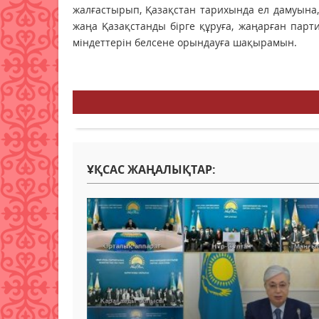
жалғастырып, Қазақстан тарихында ел дамуын
жаңа Қазақстанды бірге құруға, жаңарған парт
міндеттерін белсене орындауға шақырамын.
ҰҚСАС ЖАҢАЛЫҚТАР: