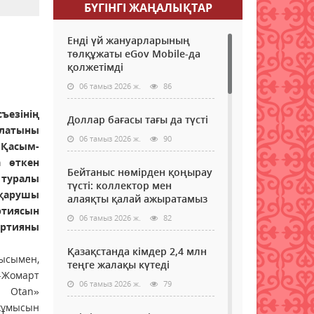
БҮГІНГI ЖАҢАЛЫҚТАР
Енді үй жануарларының
төлқұжаты eGov Mobile-да
қолжетімді
06 тамыз 2026 ж.
86
ъезінің
Доллар бағасы тағы да түсті
алатыны
06 тамыз 2026 ж.
90
 Қасым-
 өткен
Бейтаныс нөмірден қоңырау
 туралы
түсті: коллектор мен
тқарушы
алаяқты қалай ажыратамыз
тиясын
06 тамыз 2026 ж.
82
артияны
Қазақстанда кімдер 2,4 млн
ысымен,
теңге жалақы күтеді
-Жомарт
06 тамыз 2026 ж.
79
 Otan»
жұмысын