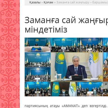
Қазалы
»
Қоғам
» Заманға сай жаңғыру – баршамыз
Заманға сай жаңғы
міндетіміз
партиясының атауы «AMANAT» деп өзгертілді.