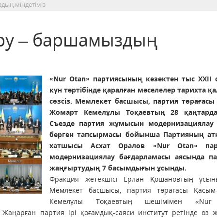
дың міндетіміз
ру – баршамыздың
«Nur Otan» партиясының кезектен тыс XXII с
күн тәртібінде қаралған мәселелер тарихта қ
сөзсіз. Мемлекет басшысы, партия төрағасы
Жомарт Кемелұлы Тоқаевтың 28 қаңтарда
Съезде партия жұмысын модернизациялау
берген тапсырмасы бойынша Партияның а
хатшысы Асхат Оралов «Nur Otan» пар
модернизациялау бағдарламасы аясында п
жаңғыртудың 7 басымдығын ұсынды.
Фракция жетекшісі Ерлан Қошановтың ұсын
Мемлекет басшысы, партия төрағасы Қасым
Кемелұлы Тоқаевтың шешімімен «Nur
 Жаңарған партия ірі қоғамдық-саяси институт ретінде өз 