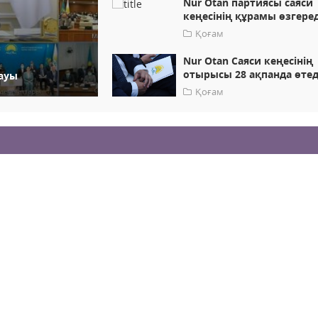
Nur Otan партиясы саяси
кеңесінің құрамы өзгеред
Қоғам
Nur Otan Саяси кеңесінің
отырысы 28 ақпанда өтед
ауы
Қоғам