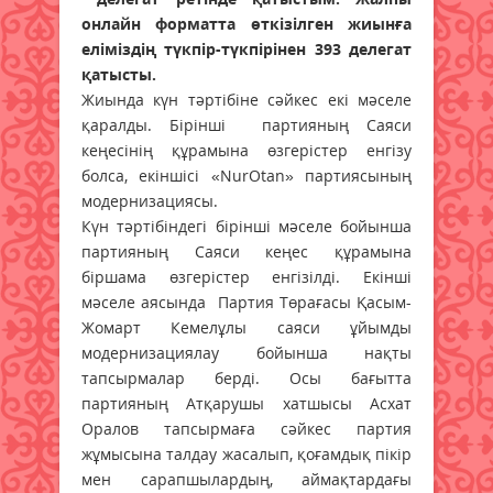
онлайн форматта өткізілген жиынға
еліміздің түкпір-түкпірінен 393 делегат
қатысты.
Жиында күн тәртібіне сәйкес екі мәселе
қаралды. Бірінші партияның Саяси
кеңесінің құрамына өзгерістер енгізу
болса, екіншісі «NurOtan» партиясының
модернизациясы.
Күн тәртібіндегі бірінші мәселе бойынша
партияның Саяси кеңес құрамына
біршама өзгерістер енгізілді. Екінші
мәселе аясында Партия Төрағасы Қасым-
Жомарт Кемелұлы саяси ұйымды
модернизациялау бойынша нақты
тапсырмалар берді. Осы бағытта
партияның Атқарушы хатшысы Асхат
Оралов тапсырмаға сәйкес партия
жұмысына талдау жасалып, қоғамдық пікір
мен сарапшылардың, аймақтардағы