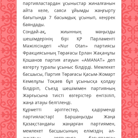
партияластардан ұсыныстар жиналғанын
айта келе, саяси ұйымды жаңғырту
бағытында 7 басымдық ұсынып, кеңірек
баяндады.
Сондай-ақ, жиынның маңызды
шешімдерінің бірі ҚР Парламенті
Мәжілісіндегі «Nur Otan» партиясы
Фракциясының Төрағасы Ерлан Жақанұлы
Қошанов партия атауын «AMANAT» деп
өзгерту туралы ұсыныс білдірді. Мемлекет
басшысы, Партия Төрағасы Қасым-Жомарт
Кемелұлы Тоқаев бұл ұсынысқа қолдау
білдіріп, Съезд шешімімен партияның
Жарғысына тиісті өзгерістер енгізіліп,
жаңа атауы белгіленді.
Құрметті әріптестер, қадірменді
партияластар! Баршаңызды Жаңа
Қазақстандағы жаңарған партиямен,
мемлекет басшысының еліміздің әл-
ауқатын арттыруға бағытталған