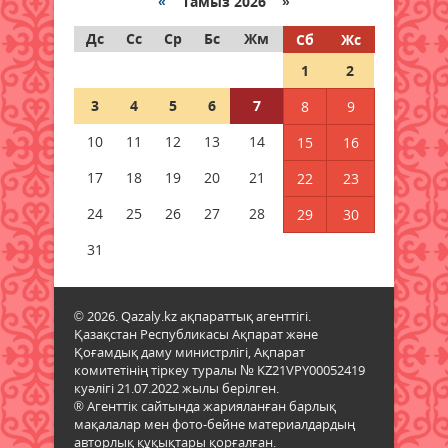
«
Тамыз 2026 »
06 тамыз 2026 ж.
87
Дс
Сс
Ср
Бс
Жм
Сб
Жс
Дауыл, жаңбыр: Еліміздің
1
2
бірнеше өңірінде ауа райына
байланысты ескерту жасалды
3
4
5
6
7
8
9
06 тамыз 2026 ж.
87
10
11
12
13
14
15
16
Бұршақ, дауыл: Еліміздің 16
17
18
19
20
21
22
23
өңірінде дауылды ескерту
жарияланды
24
25
26
27
28
29
30
06 тамыз 2026 ж.
88
31
6 тамызға валюта бағамы
06 тамыз 2026 ж.
85
© 2026. Qazaly.kz ақпараттық агенттігі.
Қазақстан Республикасы Ақпарат және
Қоғамдық даму министрлігі, Ақпарат
Синоптиктер Қазақстанның екі
комитетінің тіркеу туралы № KZ21VPY00052419
қаласында ауа сапасы
куәлігі 21.07.2022 жылы берілген.
нашарлауы мүмкін екенін
® Агенттік сайтында жарияланған барлық
ескертті
мақалалар мен фото-бейне материалдардың
06 тамыз 2026 ж.
85
авторлық құқықтары қорғалған.