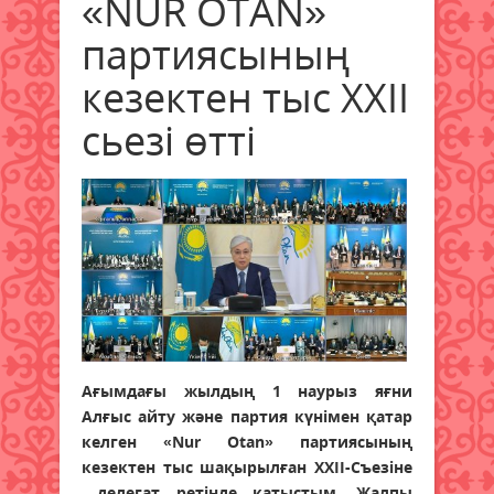
«NUR OTAN»
партиясының
кезектен тыс ХХІІ
сьезі өтті
Ағымдағы жылдың 1 наурыз яғни
Алғыс айту және партия күнімен қатар
келген «Nur Otan» партиясының
кезектен тыс шақырылған ХХІІ-Съезіне
делегат ретінде қатыстым. Жалпы