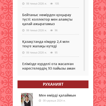
06 тамыз 2026 ж.
105
Бейтаныс нөмірден қоңырау
түсті: коллектор мен алаяқты
қалай ажыратамыз
06 тамыз 2026 ж.
96
Қазақстанда кімдер 2,4 млн
теңге жалақы күтеді
06 тамыз 2026 ж.
95
Елімізде күрделі ота жасалған
нәрестелердің 93 пайызы аман
қалып жатыр – ДСМ
06 тамыз 2026 ж.
90
РУХАНИЯТ
Еріктілер еңбегі бағаланады:
ЖОО-ға қабылдауда ескеріледі
Мен өмірді қалаймын
08 қараша 2024 ж.
06 тамыз 2026 ж.
93