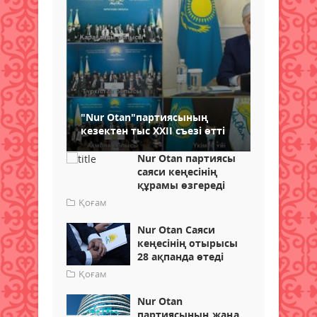
"Nur Otan"партиясының
кезектен тыс ХХІІ съезі өтті
Nur Otan партиясы
саяси кеңесінің
құрамы өзгереді
Қоғам
Nur Otan Саяси
кеңесінің отырысы
28 ақпанда өтеді
Қоғам
Nur Otan
партиясының жаңа