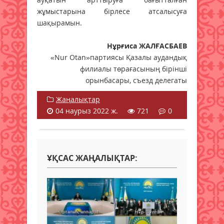
жұмыстарына бірлесе атсалысуға
шақырамын.
Нұрғиса ЖАЛҒАСБАЕВ
«Nur Otan»партиясы Қазалы аудандық
филиалы төрағасының бірінші
орынбасары, съезд делегаты
Жаңалықтар
04 наурыз 2022 ж.
721
0
ҰҚСАС ЖАҢАЛЫҚТАР: