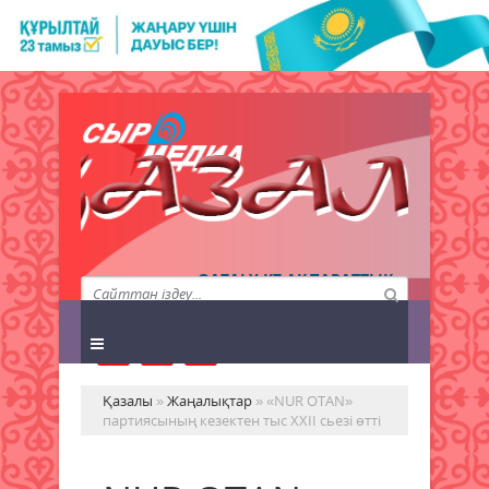
QAZALY.KZ АҚПАРАТТЫҚ
АГЕНТТІГІ
Қазалы
»
Жаңалықтар
» «NUR OTAN»
партиясының кезектен тыс ХХІІ сьезі өтті