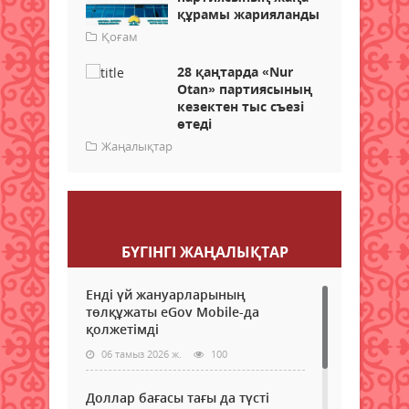
құрамы жарияланды
Қоғам
28 қаңтарда «Nur
Otan» партиясының
кезектен тыс съезі
өтеді
Жаңалықтар
Пікір қалдыру
БҮГІНГI ЖАҢАЛЫҚТАР
Енді үй жануарларының
төлқұжаты eGov Mobile-да
қолжетімді
06 тамыз 2026 ж.
100
Доллар бағасы тағы да түсті