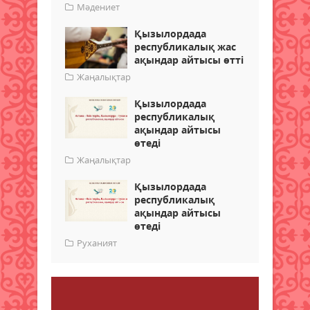
Мәдениет
Қызылордада
республикалық жас
ақындар айтысы өтті
Жаңалықтар
Қызылордада
республикалық
ақындар айтысы
өтеді
Жаңалықтар
Қызылордада
республикалық
ақындар айтысы
өтеді
Руханият
Пікір қалдыру