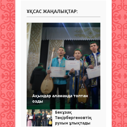
ҰҚСАС ЖАҢАЛЫҚТАР:
Ақындар аламанда топтан
озды
Бекұзақ
Тәңірбергеновтің
рухын ұлықтады