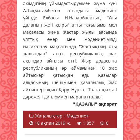
әкімдігінің ұйымдастыруымен жұма күні
А.Тоқмағамбетов атындағы мәдениет
үйінде Елбасы Н.Назарбаевтың "Ұлы
даланың жеті қыры" атты тағылымы мол
мақаласы және Жастар жылы аясында
ұлттық өнер мен мәдениетімізді
насихаттау мақсатында "Жастықтың оты
жалындап" атты республикалық жас
ақындар айтысы өтті. Жыр додасына
республиканың әр аймағынан 10 жас
айтыскер қатысқан еді. Қазылар
алқасының шешімімен қазалылық жас
айтыскер ақын Қару Нұрзат Талғатқызы І
дәрежелі дипломмен марапатталды.
"ҚАЗАЛЫ" ақпарат
Жаңалықтар
/
Мәдениет
18 ақпан 2019 ж.
1 857
0