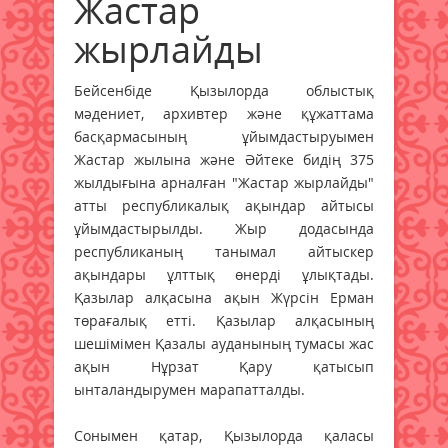
Жастар
жырлайды
Бейсенбіде Қызылорда облыстық
мәдениет, архивтер және құжаттама
басқармасының ұйымдастыруымен
Жастар жылына және Әйтеке бидің 375
жылдығына арналған "Жастар жырлайды"
атты республикалық ақындар айтысы
ұйымдастырылды. Жыр додасында
республиканың танымал айтыскер
ақындары ұлттық өнерді ұлықтады.
Қазылар алқасына ақын Жүрсін Ерман
төрағалық етті. Қазылар алқасының
шешімімен Қазалы ауданының тумасы жас
ақын Нұрзат Қару қатысып
ынталандырумен марапатталды.
Сонымен қатар, Қызылорда қаласы