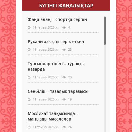
БҮГІНГI ЖАҢАЛЫҚТАР
Жаңа алаң – спортқа серпін
11 тамыз 2026 ж.
4
Рухани азықты серік еткен
11 тамыз 2026 ж.
23
Тұрғындар тілегі – тұрақты
назарда
11 тамыз 2026 ж.
20
Сенбілік – тазалық таразысы
11 тамыз 2026 ж.
19
Мәслихат талқысында –
маңызды мәселелер
11 тамыз 2026 ж.
24