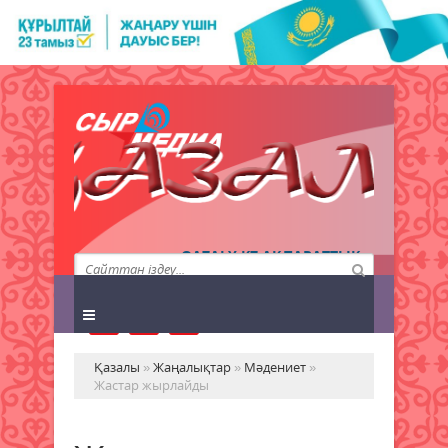
QAZALY.KZ АҚПАРАТТЫҚ
АГЕНТТІГІ
Қазалы
»
Жаңалықтар
»
Мәдениет
»
Жастар жырлайды