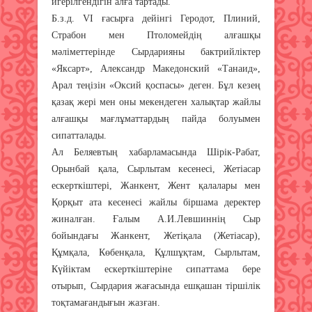
игерілгендігін алға тартады.
Б.з.д. VІ ғасырға дейінгі Геродот, Плиний,
Страбон мен Птоломейдің алғашқы
мәліметтерінде Сырдарияны бактрийліктер
«Яксарт», Александр Македонский «Танаид»,
Арал теңізін «Оксий қоспасы» деген. Бұл кезең
қазақ жері мен оны мекендеген халықтар жайлы
алғашқы мағлұматтардың пайда болуымен
сипатталады.
Ал Беляевтың хабарламасында Шірік-Рабат,
Орынбай қала, Сырлытам кесенесі, Жетіасар
ескерткіштері, Жанкент, Жент қалалары мен
Қорқыт ата кесенесі жайлы біршама деректер
жиналған. Ғалым А.И.Левшиннің Сыр
бойындағы Жанкент, Жетіқала (Жетіасар),
Құмқала, Көбенқала, Құлшұқтам, Сырлытам,
Күйіктам ескерткіштеріне сипаттама бере
отырып, Сырдария жағасында ешқашан тіршілік
тоқтамағандығын жазған.