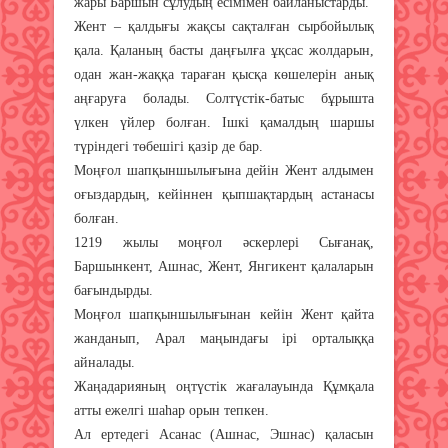
жары Баршын сұлудың есімімен байланыс­тарды.
Жент – қалдығы жақсы сақталған сырбойылық
қала. Қаланың басты даңғылға ұқсас жолдарын,
одан жан-жаққа тараған қысқа көшелерін анық
аңғаруға болады. Солтүстік-батыс бұрышта
үлкен үйлер болған. Ішкі қамалдың шаршы
түріндегі төбешігі қазір де бар.
Моңғол шапқыншылығына дейін Жент алдымен
оғыздардың, кейіннен қыпшақтардың астанасы
болған.
1219 жылы моңғол әскерлері Сығанақ,
Баршынкент, Ашнас, Жент, Янгикент қалаларын
бағындырды.
Моңғол шапқыншылығынан кейін Жент қайта
жанданып, Арал маңындағы ірі орталыққа
айналады.
Жаңадарияның оңтүстік жағалауында Құмқала
атты ежелгі шаһар орын тепкен.
Ал ертедегі Асанас (Ашнас, Эшнас) қаласын