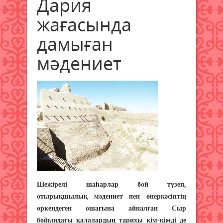
Дария
жағасында
дамыған
мәдениет
Шежірелі шаһарлар бой түзеп,
отырықшылық мәдениет пен өнеркәсіптің
өркендеген ошағына айналған Сыр
бойындағы қалалардың тарихы кім-кімді де