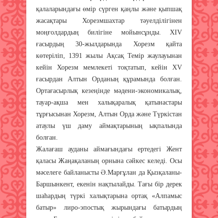
қалаларындағы өмір сүрген қаңлы және қыпшақ
жасақтары Хорезмшахтар тәуелділігінен
моңғолдардың билігіне мойынсұнды. XIV
ғасырдың 30-жылдарында Хорезм қайта
көтеріліп, 1391 жылы Ақсақ Темір жаулауынан
кейін Хорезм мемлекеті тоқтатып, кейін XV
ғасырдан Алтын Орданың құрамында болған.
Ортағасырлық кезеңінде мәдени-экономикалық,
тауар-ақша мен халықаралық қатынастары
тұрғысынан Хорезм, Алтын Орда және Түркістан
атаулы үш даму аймақтарының ықпалында
болған.
Жалағаш ауданы аймағындағы ертедегі Жент
қаласы Жаңақаланың орнына сәйкес келеді. Осы
мәселеге байланысты Ә.Марғұлан да Қызқаланы-
Баршынкент, екенін нақтылайды. Тағы бір дерек
шаһардың түркі халықтарына ортақ «Алпамыс
батыр» лиро-эпостық жырындағы батырдың