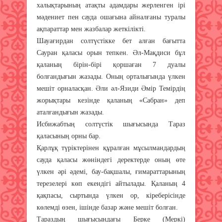
халықтарының атақты адамдары жерленген ірі
мәдениет пен сауда ошағына айналғаны туралы
ақпараттар мен жазбалар жеткілікті.
Шауағирдан солтүстікке бет алған бағытта
Сауран қаласы орын тепкен. Әл-Мақдиси бұл
қаланың бірін-бірі қоршаған 7 дуалы
болғандығын жазады. Оның орталығында үлкен
мешіт орналасқан. Әли әл-Язиди Әмір Темірдің
жорықтары кезінде қаланың «Сабран» деп
аталғандығын жазады.
Исбижабтың солтүстік шығысында Тараз
қаласының орны бар.
Қарлұқ түріктерінен құралған мұсылмандардың
сауда қаласы жөніндегі деректерде оның өте
үлкен әрі әдемі, бау-бақшалы, ғимараттарының
терезелері көп екендігі айтылады. Қаланың 4
қақпасы, сыртында үлкен ор, кіреберісінде
көлемді өзен, ішінде базар және мешіт болған.
Тараздың шығысындағы Берке (Меркі)