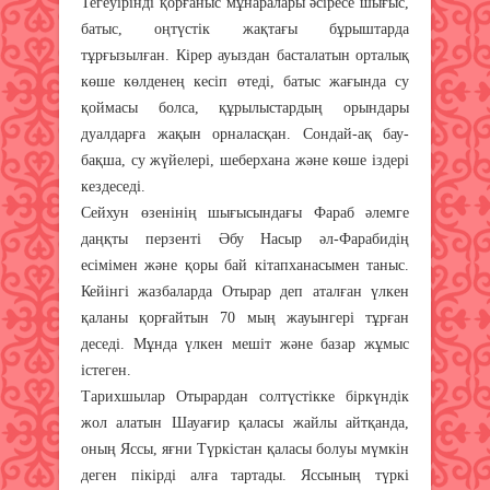
Тегеуірінді қорғаныс мұнаралары әсіресе шығыс,
батыс, оңтүстік жақтағы бұрыштарда
тұрғызылған. Кірер ауыздан басталатын орталық
көше көлденең кесіп өтеді, батыс жағында су
қоймасы болса, құрылыстардың орындары
дуалдарға жақын орналасқан. Сондай-ақ бау-
бақша, су жүйелері, шеберхана және көше іздері
кездеседі.
Сейхун өзенінің шығысындағы Фараб әлемге
даңқты перзенті Әбу Насыр әл-Фарабидің
есімімен және қоры бай кітапханасымен таныс.
Кейінгі жазбаларда Отырар деп аталған үлкен
қаланы қорғайтын 70 мың жауынгері тұрған
деседі. Мұнда үлкен мешіт және базар жұмыс
істеген.
Тарихшылар Отырардан солтүстікке біркүндік
жол алатын Шауағир қаласы жайлы айтқанда,
оның Яссы, яғни Түркістан қаласы болуы мүмкін
деген пікірді алға тартады. Яссының түркі