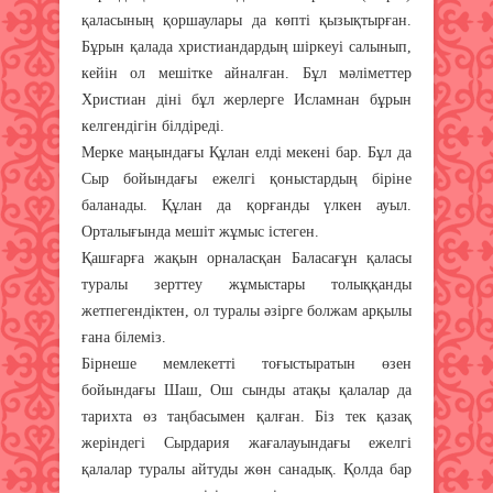
қаласының қоршаулары да көпті қызықтырған.
Бұрын қалада христиандардың шіркеуі салынып,
кейін ол мешітке айналған. Бұл мәліметтер
Христиан діні бұл жерлерге Исламнан бұрын
келгендігін білдіреді.
Мерке маңындағы Құлан елді мекені бар. Бұл да
Сыр бойындағы ежелгі қоныстардың біріне
баланады. Құлан да қорғанды үлкен ауыл.
Орталығында мешіт жұмыс істеген.
Қашғарға жақын орналасқан Баласағұн қаласы
туралы зерттеу жұмыстары толыққанды
жетпегендіктен, ол туралы әзірге болжам арқылы
ғана білеміз.
Бірнеше мемлекетті тоғыстыратын өзен
бойындағы Шаш, Ош сынды атақы қалалар да
тарихта өз таңбасымен қалған. Біз тек қазақ
жеріндегі Сырдария жағалауындағы ежелгі
қалалар туралы айтуды жөн санадық. Қолда бар