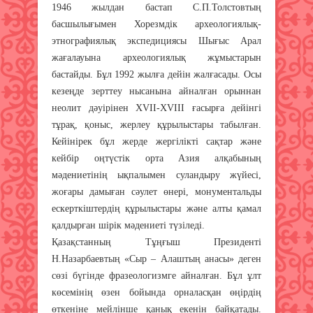
1946 жылдан бастап С.П.Толстовтың
басшылығымен Хорезмдік археологиялық-
этнографиялық экспедициясы Шығыс Арал
жағалауына археологиялық жұмыстарын
бастайды. Бұл 1992 жылға дейін жалғасады. Осы
кезеңде зерттеу нысанына айналған орыннан
неолит дәуірінен ХVII-ХVIII ғасырға дейінгі
тұрақ, қоныс, жерлеу құрылыстары табылған.
Кейінірек бұл жерде жергілікті сақтар және
кейбір оңтүстік орта Азия алқабының
мәдениетінің ықпалымен суландыру жүйесі,
жоғары дамыған сәулет өнері, монументальды
ескерткіштердің құрылыстары және алты қамал
қалдырған шірік мәдениеті түзіледі.
Қазақстанның Тұңғыш Президенті
Н.Назарбаевтың «Сыр – Алаштың анасы» деген
сөзі бүгінде фразеологизмге айналған. Бұл ұлт
көсемінің өзен бойында орналасқан өңірдің
өткеніне мейлінше қанық екенін байқатады.