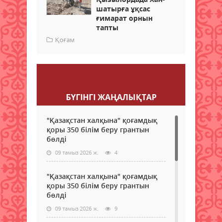
шатырға ұқсас
ғимарат орнын
тапты
Қоғам
Пікір қалдыру
БҮГІНГI ЖАҢАЛЫҚТАР
"Қазақстан халқына" қоғамдық
қоры 350 білім беру грантын
бөлді
09 тамыз 2026 ж.
4
"Қазақстан халқына" қоғамдық
қоры 350 білім беру грантын
бөлді
09 тамыз 2026 ж.
9