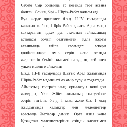
Себебі Сыр бо­йында әр кезеңде төрт астана
болған. Соның бірі – Шірік-Рабат қаласы еді.
Бұл жерде өркениет б.з.д. II-IV ғасырларда
қанатын жайып, Шірік-Рабат қаласы Арал маңы
сақтарының «дах» деп аталатын тайпасының
астанасы болып белгіленген. Қала жұрты
алғашында тайпа көсемдері, әскери
қолбасшылары өмір сүріп және осында
жерленетін бекініс қызметін атқарып, кейіннен
үлкен мекенге айналған.
Б.з.д. ІІІ-ІІ ғасырларда Шығыс Арал жазығында
Шірік-Рабат мәдениеті өз өмір сүруін тоқтатады.
Аймақтың географиялық орналасуы көші-қон
жолдары, Ұлы Жібек жолының солтүстікке
әсерін тигізіп, б.з.д. І м.ж. және б.з. І мың
жылдығында халықтар мен мәдениеттер
арасында Жетіасар дамып, Орта Азия және
Қазақстан мәдениеттерінен өзіндік қасиетімен