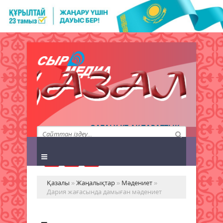
QAZALY.KZ АҚПАРАТТЫҚ
АГЕНТТІГІ
Қазалы
»
Жаңалықтар
»
Мәдениет
»
Дария жағасында дамыған мәдениет