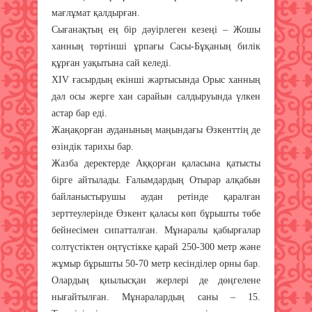
мағлұмат қалдырған.
Сығанақтың ең бір дәуірлеген кезеңі – Жошы
ханның төртінші ұрпағы Сасы-Бұқаның билік
құрған уақытына сай келеді.
XIV ғасырдың екінші жартысында Орыс ханның
дәл осы жерге хан сарайын салдыруында үлкен
астар бар еді.
Жаңақорған ауданының маңындағы Өзкенттің де
өзіндік тарихы бар.
Жазба деректерде Аққорған қаласына қатысты
бірге айтылады. Ғалымдардың Отырар алқабын
байланыстырушы аудан ретінде қаралған
зерттеулерінде Өзкент қаласы көп бұрышты төбе
бейнесімен сипатталған. Мұнаралы қабырғалар
солтүстіктен оңтүстікке қарай 250-300 метр және
жұмыр бұрышты 50-70 метр кесінділер орны бар.
Олардың қиылысқан жерлері де дөңгелене
нығайтылған. Мұнаралардың саны – 15.