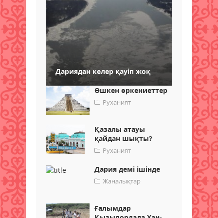
Дариядан келер қауіп жоқ
Өшкен өркениеттер
Руханият
Қазалы атауы
қайдан шықты?
Руханият
Дария демі ішінде
Жаңалықтар
Ғалымдар
Қызылордада Хан-