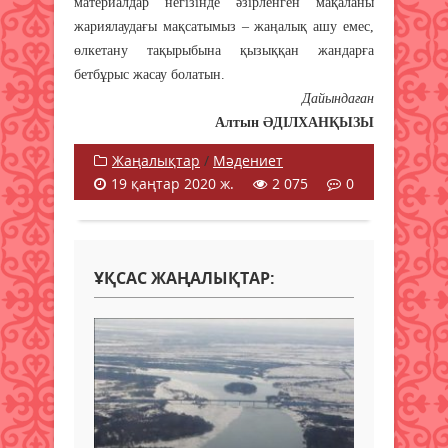
материалдар негізінде әзірленген мақаланы
жариялаудағы мақсатымыз – жаңалық ашу емес,
өлкетану тақырыбына қызыққан жандарға
бетбұрыс жасау болатын.
Дайындаған
Алтын ӘДІЛХАНҚЫЗЫ
Жаңалықтар
/
Мәдениет
19 қаңтар 2020 ж.
2 075
0
ҰҚСАС ЖАҢАЛЫҚТАР: