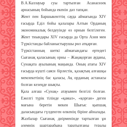
В.А.Каллауыр суы тартылған Асанасөзек
арнасының бойында екенін дәл тапқан.
Жент пен Баршыкенттің сауда аймағында XIV
ғасырда Еділ бойы қалалары Алтын Орданың
экономикалық белдеуінде өз орнын белгілеген.
Жент тиындары XIV ғасырда да Орта Азия мен
Түркістанды байланыстырушы рөл атқарған.
Түркістанның шеткі аймағындағы ертедегі
Сығанақ қаласының орны – Жаңақорған ауданы,
Сунақата ауылының маңында. Оның атағы XIV
ғасырда күшті саяси бірлестік, қазақтың алғашқы
мемлекетінің бас қаласы, Ақ орданың астанасы
болған кезеңде шықты.
Қала алғаш «Сунақ» атауымен белгілі болған.
Ежелгі түрік тілінде «қамал», «қорған» деген
мағына беретін мекен Шығыс қыпшақ
даласындағы гүлденген өлкенің біріне айналады.
Жазбалар Сығанақ диірменінде тартылған ұн
әлемнің шартарабына таратылғаны туралы