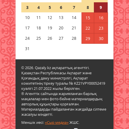
+43 градусқа дейін ысиды: 9
3
4
5
6
7
8
9
тамызда ауа райы қандай
болады?
10
11
12
13
14
15
16
08 тамыз 2026 ж.
73
17
18
19
20
21
22
23
Грант қалай бөлінеді:
24
25
26
27
28
29
30
министрлік талапкерлердің жиі
қоятын сұрақтарына жауап берді
31
08 тамыз 2026 ж.
70
© 2026. Qazaly.kz ақпараттық агенттігі.
9 тамызда бірнеше өңірде
Қазақстан Республикасы Ақпарат және
дауылды ескерту жарияланды
Қоғамдық даму министрлігі, Ақпарат
08 тамыз 2026 ж.
72
комитетінің тіркеу туралы № KZ21VPY00052419
куәлігі 21.07.2022 жылы берілген.
® Агенттік сайтында жарияланған барлық
Қосымша қолдау жүйесі бар:
мақалалар мен фото-бейне материалдардың
Грантқа ілінбегендер не істейді?
авторлық құқықтары қорғалған.
Материалдарды пайдаланған жағдайда сілтеме
08 тамыз 2026 ж.
80
жасалуы міндетті.
Меншік иесі:
«Сыр медиа»
ЖШС.
Елімізде Абай күндері басталды