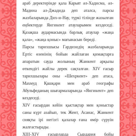
араб деректерінде қала Карьят әл-Хадисма, әл-
Мадина ал-Джадида деп аталса, парсы
жазбаларында Дих-и-Нау, түркі тілінде жазылған
еңбектерде Янгикент атауларымен кездеседі.
Қазақша аудармасында барлық атаулар «жаңа
қала», «жаңа қоныс» мағынасын береді.
Парсы тарихшысы Гардизидің жазбаларында
Ертіс өзенінің бойын жайлаған қимақтарға
апаратын сауда жолының Жанкент арқылы
өткендігі жайлы дерек сақталған. XIV ғасыр
тарихшылары оны «Шехркент» деп атаса,
Махмуд Қашқари мен араб географы
Абульфеданың шығармаларында «Янгикент» деп
кез­деседі.
ХІV ғасырдан кейін қыстақтар мен қоныстар
саны күрт азайып, тек Жент, Асанас, Жанкент
сияқты ірі негізгі қалалар ғана өмір сүруін
жалғастырады.
ХІІІ-XIV ғасырларда Сырдария бойы