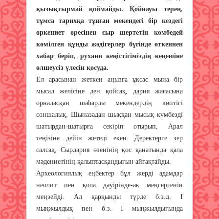
қызықтырмай қоймайды. Қойнауы терең,
тұмса тарихқа тұнған мекендегі бір кездегі
өркениет өресінен сыр шертетін көмбедей
көмілген құнды жәдігерлер бүгінде өткеннен
хабар беріп, рухани кеңістігіміздің кеңеюіне
өлшеусіз үлесін қосуда.
Ел арасынан жеткен аңызға ұқсас мына бір
мысал желісіне ден қойсақ, дария жағасына
орналасқан шаһарлы мекендердің көптігі
соншалық, Шыназадан шыққан мысық күмбезді
шатырдан-шатырға секіріп отырып, Арал
теңізіне дейін жетеді екен. Деректерге зер
салсақ, Сырдария өзенінің қос қанатында қала
мәдениетінің қалыптасқандығын айғақтайды.
Археологиялық еңбектер бұл жерді адамдар
неолит пен қола дәуірінде-ақ меңгергенін
меңзейді. Ал қарқынды түрде б.з.д. I
мыңжылдық пен б.з. I мыңжылдығында