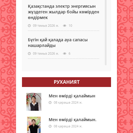
Қазақстанда электр энергиясын
жүздеген жылдар бойы көмірден
өндірмек
09 тамыз 2026 ж.
10
Бүгін қай қалада ауа сапасы
нашарлайды
09 тамыз 2026 ж.
6
Мемлекеттік грантқа іліге
алмаған талапкерлерге жаңа
мүмкіндік берілді
РУХАНИЯТ
09 тамыз 2026 ж.
13
Мен өмірді қалаймын
Доллар, еуро, рубль: бүгінгі
08 қараша 2024 ж.
валюта бағамы белгілі болды
09 тамыз 2026 ж.
12
Мен өмірді қалаймын.
08 қараша 2024 ж.
43 градус ыстық: 9 тамызға