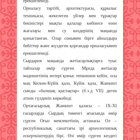
ерекшеленеді.
Орналасу тәртібі, архитектурасы, құрылыс
техникасы, жекелеген үйлер мен тұрақтар
бекіністері мықты қалалар көбінесе өзен
жағалауы мен су көздерінің маңында
қоныстанған. Олар сонымен бірге айналдыра
бейіттер және жүздеген қорғандар орналасуымен
ерекшеленеді.
Сырдария маңында жетіасарлықтарға туыс
тайпалар өмір сүрген. Мұнда жетіасар
мәдениетінің иелері қоныс тепкеннен кейін, осы
маң Кескен-Күйік қала, Күйік қала, Жанкент
сынды «балшық қыстақтар» (б.з.д VII) деген
атпен гүлденіп көркейеді.
Ортағасырлық Жанкент қаласы – IX-XI
ғасырларда Сырдың төменгі ағысында өмір
сүрген Оғыз мемлекетінің астанасы. Ол –
республикалық санаттағы ірі археологиялық
ескерткіштердің бірі. Өзі өмір сүрген кездегі