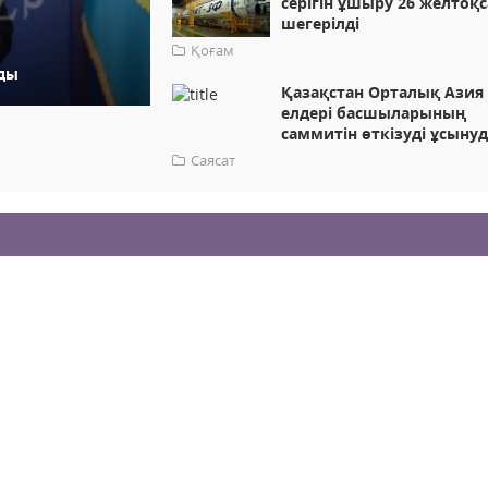
серігін ұшыру 26 желтоқс
шегерілді
Қоғам
ды
Қазақстан Орталық Азия
елдері басшыларының
саммитін өткізуді ұсыну
Саясат