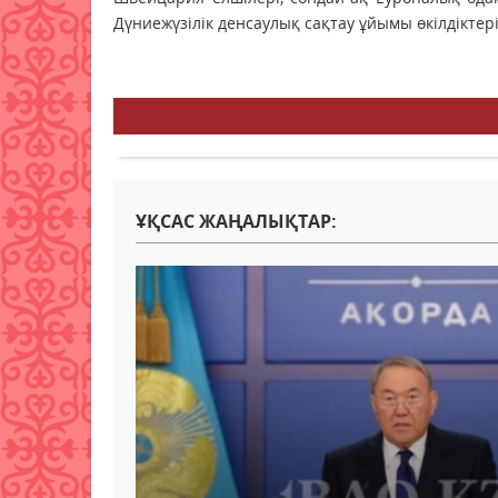
Дүниежүзілік денсаулық сақтау ұйымы өкілдікте
ҰҚСАС ЖАҢАЛЫҚТАР: