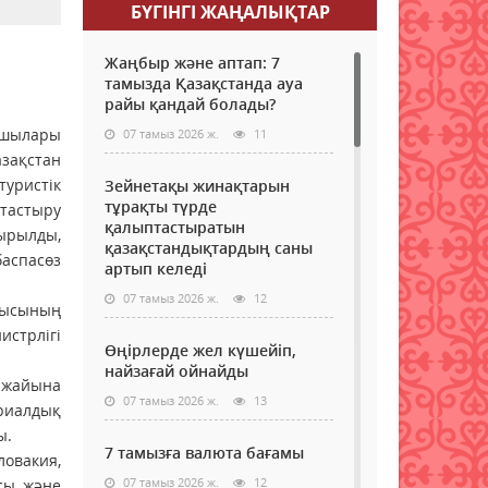
БҮГІНГI ЖАҢАЛЫҚТАР
Жаңбыр және аптап: 7
тамызда Қазақстанда ауа
райы қандай болады?
шылары
07 тамыз 2026 ж.
11
зақстан
уристік
Зейнетақы жинақтарын
тұрақты түрде
астыру
қалыптастыратын
ырылды,
қазақстандықтардың саны
аспасөз
артып келеді
07 тамыз 2026 ж.
12
лысының
трлігі
Өңірлерде жел күшейіп,
найзағай ойнайды
ажайына
07 тамыз 2026 ж.
13
риалдық
ы.
7 тамызға валюта бағамы
ловакия,
07 тамыз 2026 ж.
12
асы және