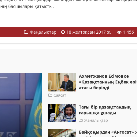
рінің басшылары қатысты.
Жаңалықтар
18 желтоқсан 2017 ж.
1 456
Ахметжанов Есімовке
«Қазақстанның Еңбек ері
атағы берілді
Саясат
Тағы бір қазақстандық
ғарышқа ұшады
Жаңалықтар
Байқоңырдан «Ангосат» 