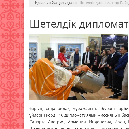
Қазалы
»
Жаңалықтар
» Шетелдік дипломаттар Бай
Шетелдік дипломат
барып, онда айлақ мұражайын, «Буран» орби
үйлерін көрді. 16 дипломатиялық миссияның ба
Сапарға Австрия, Армения, Индонезия, Иран, 
Швейцария елшілері, сондай-ақ Еуропалық ода