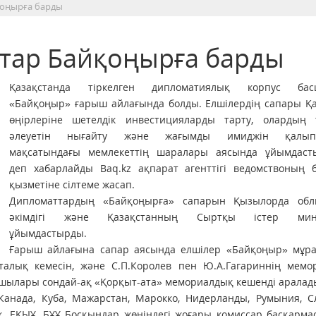
қоңырға барды
тар Байқоңырға барды
Қазақстанда тіркелген дипломатиялық корпус бас
«Байқоңыр» ғарыш айлағында болды. Елшілердің сапары Қа
өңірлеріне шетелдік инвестицияларды тарту, олардың т
әлеуетін нығайту және жағымды имиджін қалыпт
мақсатындағы мемлекеттің шаралары аясында ұйымдаст
деп хабарлайды Вaq.kz ақпарат агенттігі ведомствоның б
қызметіне сілтеме жасап.
Дипломаттардың «Байқоңырға» сапарын Қызылорда об
әкімдігі және Қазақстанның Сыртқы істер минис
ұйымдастырды.
Ғарыш айлағына сапар аясында елшілер «Байқоңыр» мұр
талық кемесін, және С.П.Королев пен Ю.А.Гагариннің мемо
сшылары сондай-ақ «Қорқыт-ата» мемориалдық кешенді аралад
Канада, Куба, Мажарстан, Марокко, Нидерланды, Румыния, С
қ, ЕҚЫҰ, БҰҰ Босқындар жөніндегі жоғары комиссар басқарм