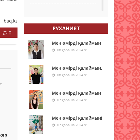
Енді бастауыш сынып
оқушылары ТЖБ мен БЖБ
baq.kz
тапсырмайды
РУХАНИЯТ
0
07 тамыз 2026 ж.
15
Мен өмірді қалаймын
Қазалы ауданында
08 қараша 2024 ж.
қаржылық қауіпсіздік
бойынша кездесу өтті
Мен өмірді қалаймын.
07 тамыз 2026 ж.
23
08 қараша 2024 ж.
»
Шетелде жүрген
қазақстандықтар Құрылтай
Мен өмірді қалаймын
сайлауында қалай дауыс
07 қараша 2024 ж.
береді?
07 тамыз 2026 ж.
44
Мен өмірді қалаймын!
Енді үй жануарларының
07 қараша 2024 ж.
төлқұжаты eGov Mobile-да
жер
қолжетімді