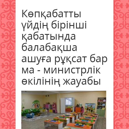
Көпқабатты
үйдің бірінші
қабатында
балабақша
ашуға рұқсат бар
ма - министрлік
өкілінің жауабы