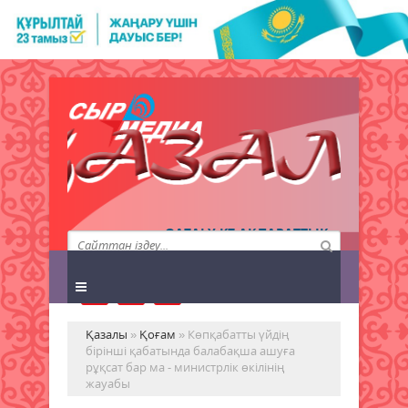
QAZALY.KZ АҚПАРАТТЫҚ
АГЕНТТІГІ
Қазалы
»
Қоғам
» Көпқабатты үйдің
бірінші қабатында балабақша ашуға
рұқсат бар ма - министрлік өкілінің
жауабы