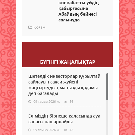
көпқабатты үйдің
қабырғасына
Абайдың бейнесі
салынуда
Қоғам
Пікір қалдыру
БҮГІНГI ЖАҢАЛЫҚТАР
Шетелдік инвесторлар Құрылтай
сайлауын саяси жүйені
жаңғыртудың маңызды қадамы
деп бағалады
09 тамыз 2026 ж.
56
Еліміздің бірнеше қаласында ауа
сапасы нашарлайды
09 тамыз 2026 ж.
45