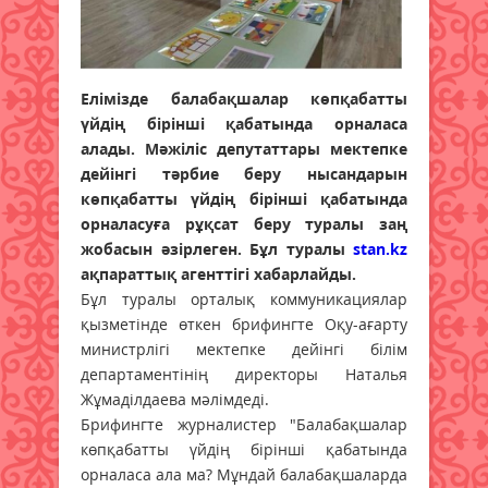
Елімізде балабақшалар көпқабатты
үйдің бірінші қабатында орналаса
алады. Мәжіліс депутаттары мектепке
дейінгі тәрбие беру нысандарын
көпқабатты үйдің бірінші қабатында
орналасуға рұқсат беру туралы заң
жобасын әзірлеген. Бұл туралы
stan.kz
ақпараттық агенттігі хабарлайды.
Бұл туралы орталық коммуникациялар
қызметінде өткен брифингте Оқу-ағарту
министрлігі мектепке дейінгі білім
департаментінің директоры Наталья
Жұмаділдаева мәлімдеді.
Брифингте журналистер "Балабақшалар
көпқабатты үйдің бірінші қабатында
орналаса ала ма? Мұндай балабақшаларда