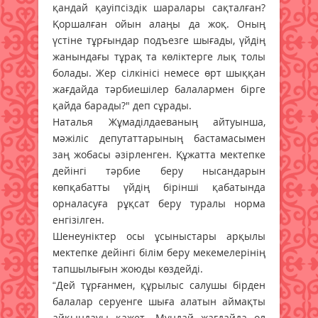
қандай қауіпсіздік шаралары сақталған?
Қоршалған ойын алаңы да жоқ. Оның
үстіне тұрғындар подъезге шығады, үйдің
жанындағы тұрақ та көліктерге лық толы
болады. Жер сілкінісі немесе өрт шыққан
жағдайда тәрбиешілер балалармен бірге
қайда барады?" деп сұрады.
Наталья Жұмаділдаеваның айтуынша,
мәжіліс депутаттарының бастамасымен
заң жобасы әзірленген. Құжатта мектепке
дейінгі тәрбие беру нысандарын
көпқабатты үйдің бірінші қабатында
орналасуға рұқсат беру туралы норма
енгізілген.
Шенеуніктер осы ұсыныстары арқылы
мектепке дейінгі білім беру мекемелерінің
тапшылығын жоюды көздейді.
“Дей тұрғанмен, құрылыс салушы бірден
балалар серуенге шыға алатын аймақты
айқындауы қажет. Мұндай жағдайда ол