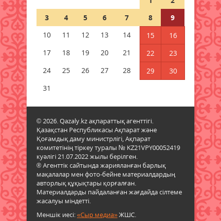
1
2
3
4
5
6
7
8
9
Синоптиктер дабыл қақты:
Қазақстанда аптап +43 градусқа
10
11
12
13
14
15
16
жетеді
17
18
19
20
21
22
23
09 тамыз 2026 ж.
47
24
25
26
27
28
29
30
Құрметті зейнет демалысына
шығарып салды
31
09 тамыз 2026 ж.
48
© 2026. Qazaly.kz ақпараттық агенттігі.
«Таза Қазақстан» жалпыұлттық
Қазақстан Республикасы Ақпарат және
экологиялық акциясы аясында
Қоғамдық даму министрлігі, Ақпарат
сенбілік өтті
комитетінің тіркеу туралы № KZ21VPY00052419
09 тамыз 2026 ж.
42
куәлігі 21.07.2022 жылы берілген.
® Агенттік сайтында жарияланған барлық
мақалалар мен фото-бейне материалдардың
Қазалы қаласында жаңа спорт
авторлық құқықтары қорғалған.
алаңы ашылды
Материалдарды пайдаланған жағдайда сілтеме
жасалуы міндетті.
09 тамыз 2026 ж.
54
Меншік иесі:
«Сыр медиа»
ЖШС.