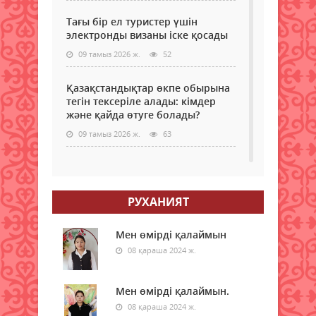
Тағы бір ел туристер үшін
электронды визаны іске қосады
09 тамыз 2026 ж.
52
Қазақстандықтар өкпе обырына
тегін тексеріле алады: кімдер
және қайда өтуге болады?
09 тамыз 2026 ж.
63
Самокаттың қаупі неде?
Ғалымдар зерттеу нәтижесін
жариялады
РУХАНИЯТ
09 тамыз 2026 ж.
64
Мен өмірді қалаймын
"Қазақстан халқына" қоғамдық
08 қараша 2024 ж.
қоры 350 білім беру грантын
бөлді
Мен өмірді қалаймын.
09 тамыз 2026 ж.
60
08 қараша 2024 ж.