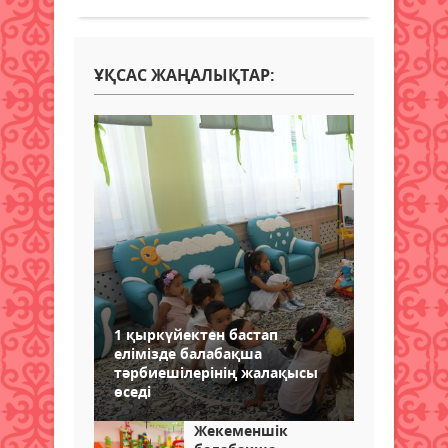
ҰҚСАС ЖАҢАЛЫҚТАР:
1 қыркүйектен бастап
елімізде балабақша
тәрбиешілерінің жалақысы
өседі
Жекеменшік