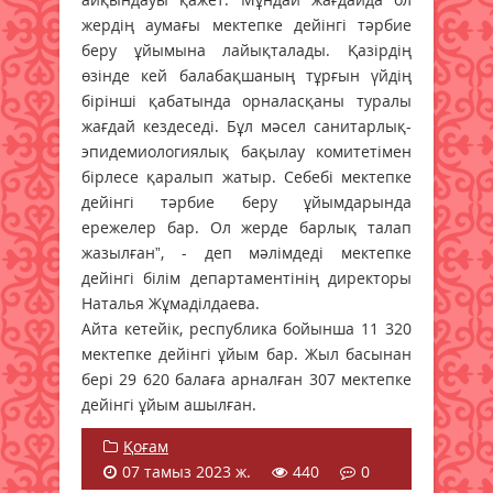
жердің аумағы мектепке дейінгі тәрбие
беру ұйымына лайықталады. Қазірдің
өзінде кей балабақшаның тұрғын үйдің
бірінші қабатында орналасқаны туралы
жағдай кездеседі. Бұл мәсел санитарлық-
эпидемиологиялық бақылау комитетімен
бірлесе қаралып жатыр. Себебі мектепке
дейінгі тәрбие беру ұйымдарында
ережелер бар. Ол жерде барлық талап
жазылған”, - деп мәлімдеді мектепке
дейінгі білім департаментінің директоры
Наталья Жұмаділдаева.
Айта кетейік, республика бойынша 11 320
мектепке дейінгі ұйым бар. Жыл басынан
бері 29 620 балаға арналған 307 мектепке
дейінгі ұйым ашылған.
Қоғам
07 тамыз 2023 ж.
440
0