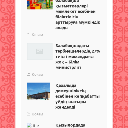
балабақша
қызметкерлері
мемлекет есебінен
біліктілігін
арттыруға мүмкіндік
алады
Қоғам
Балабақшадағы
тәрбиешелердің 27%
тиісті мамандығы
жоқ – Білім
министрлігі
Қоғам
Қазалыда
демеушіліктің
есебінен көпқабатты
үйдің шатыры
жөнделді
Қоғам
Қызылордада