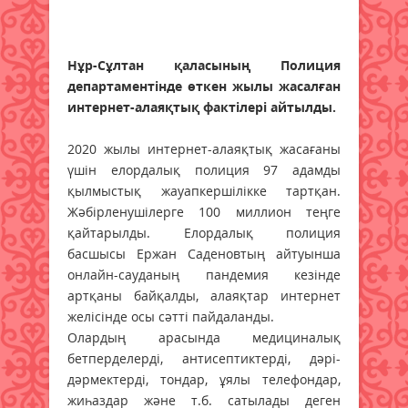
Нұр-Сұлтан қаласының Полиция
департаментінде өткен жылы жасалған
интернет-алаяқтық фактілері айтылды.
2020 жылы интернет-алаяқтық жасағаны
үшін елордалық полиция 97 адамды
қылмыстық жауапкершілікке тартқан.
Жәбірленушілерге 100 миллион теңге
қайтарылды. Елордалық полиция
басшысы Ержан Саденовтың айтуынша
онлайн-сауданың пандемия кезінде
артқаны байқалды, алаяқтар интернет
желісінде осы сәтті пайдаланды.
Олардың арасында медициналық
бетперделерді, антисептиктерді, дәрі-
дәрмектерді, тондар, ұялы телефондар,
жиһаздар және т.б. сатылады деген