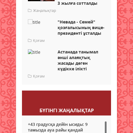
3 жылға сотталды
Жаңалықтар
"Невада - Семей"
қозғалысының вице-
президенті ұсталды
Қоғам
Астанада танымал
әнші алаяқтық
жасады деген
күдікке ілікті
Қоғам
Пікір қалдыру
БҮГІНГI ЖАҢАЛЫҚТАР
+43 градусқа дейін ысиды: 9
тамызда ауа райы қандай