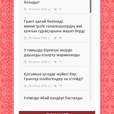
болады?
08 тамыз 2026 ж.
71
Грант қалай бөлінеді:
министрлік талапкерлердің жиі
қоятын сұрақтарына жауап берді
08 тамыз 2026 ж.
68
9 тамызда бірнеше өңірде
дауылды ескерту жарияланды
08 тамыз 2026 ж.
71
Қосымша қолдау жүйесі бар:
Грантқа ілінбегендер не істейді?
08 тамыз 2026 ж.
79
Елімізде Абай күндері басталды
08 тамыз 2026 ж.
65