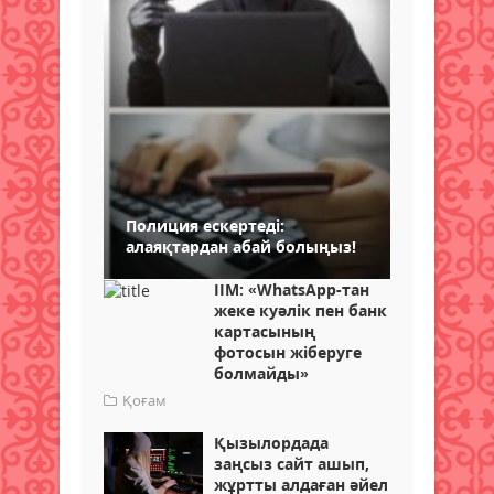
Полиция ескертеді:
алаяқтардан абай болыңыз!
ІІМ: «WhatsApp-тан
жеке куәлік пен банк
картасының
фотосын жіберуге
болмайды»
Қоғам
Қызылордада
заңсыз сайт ашып,
жұртты алдаған әйел