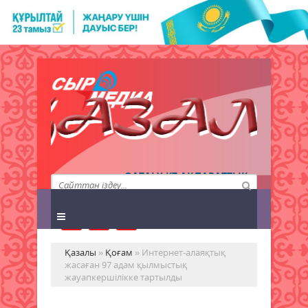
QAZALY.KZ АҚПАРАТТЫҚ
АГЕНТТІГІ
Қазалы
»
Қоғам
» Интернет-алаяқтық
жасаған 97 адам қылмыстық
жауапкершілікке тартылды