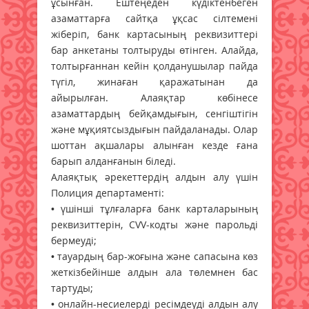
ұсынған. Ештеңеден күдіктенбеген
азаматтарға сайтқа ұқсас сілтемені
жіберіп, банк картасының реквизиттері
бар анкетаны толтыруды өтінген. Алайда,
толтырғаннан кейін қолданушылар пайда
түгіл, жинаған қаражатынан да
айырылған. Алаяқтар көбінесе
азаматтардың бейқамдығын, сенгіштігін
және мұқиятсыздығын пайдаланады. Олар
шоттан ақшалары алынған кезде ғана
барып алданғанын біледі.
Алаяқтық әрекеттердің алдын алу үшін
Полиция департаменті:
• үшінші тұлғаларға банк карталарының
реквизиттерін, CVV-кодты және парольді
бермеуді;
• тауардың бар-жоғына және сапасына көз
жеткізбейінше алдын ала төлемнен бас
тартуды;
• онлайн-несиелерді ресімдеуді алдын алу