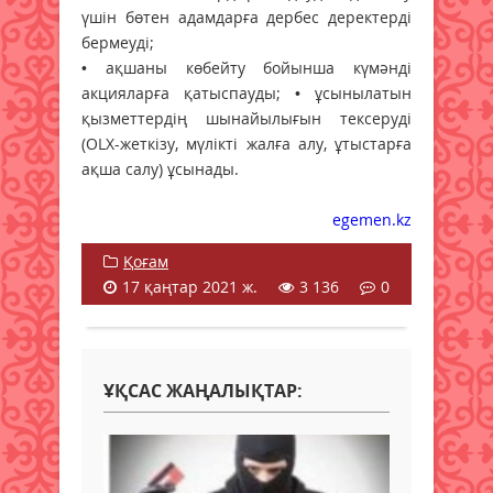
үшін бөтен адамдарға дербес деректерді
бермеуді;
• ақшаны көбейту бойынша күмәнді
акцияларға қатыспауды; • ұсынылатын
қызметтердің шынайылығын тексеруді
(OLX-жеткізу, мүлікті жалға алу, ұтыстарға
ақша салу) ұсынады.
egemen.kz
Қоғам
17 қаңтар 2021 ж.
3 136
0
ҰҚСАС ЖАҢАЛЫҚТАР: