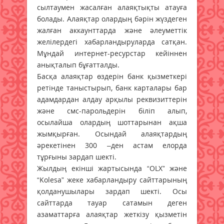
сылтаумен жасалған алаяқтықты атауға
болады. Алаяқтар олардың бәрін жүздеген
жалған аккаунттарда және әлеуметтік
желілердегі хабарландыруларда сатқан.
Мұндай интернет-ресурстар кейіннен
анықталып бұғатталды.
Басқа алаяқтар өздерін банк қызметкері
ретінде таныстырып, банк карталары бар
адамдардан алдау арқылы реквизиттерін
және смс-парольдерін біліп алып,
осылайша олардың шоттарынан ақша
жымқырған. Осындай алаяқтардың
әрекетінен 300 –ден астам елорда
тұрғыны зардап шекті.
Жылдың екінші жартысында “OLX” және
“Kolesa” жеке хабарландыру сайттарының
қолданушылары зардап шекті. Осы
сайттарда тауар сатамын деген
азаматтарға алаяқтар жеткізу қызметін