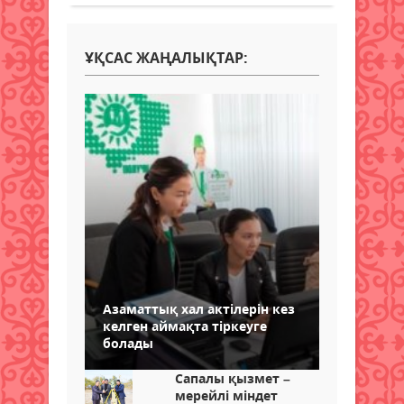
ҰҚСАС ЖАҢАЛЫҚТАР:
Азаматтық хал актілерін кез
келген аймақта тіркеуге
болады
Сапалы қызмет –
мерейлі міндет