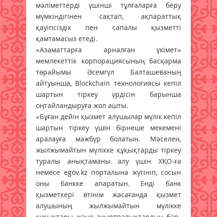
мәліметтерді үшінші тұлғаларға беру
мүмкіндігінен сақтап, ақпараттық
қауіпсіздік пен сапалы қызметті
қамтамасыз етеді.
«Азаматтарға арналған үкімет»
мемлекеттік корпорациясының басқарма
төрайымы Әсемгүл Балташеваның
айтуынша, Blockchain технологиясы кепіл
шартын тіркеу үрдісін барынша
оңтайландыруға жол ашты.
«Бұған дейін қызмет алушылар мүлік кепіл
шартын тіркеу үшін бірнеше мекемені
аралауға мәжбүр болатын. Мәселен,
жылжымайтын мүлікке құқықтарды тіркеу
туралы анықтаманы алу үшін ХҚО-ға
немесе egov.kz порталына жүгініп, сосын
оны банкке апаратын. Енді банк
қызметкері өтінім жасағанда қызмет
алушының жылжымайтын мүлікке
құқықтары және ауыртпалықтардың бар-