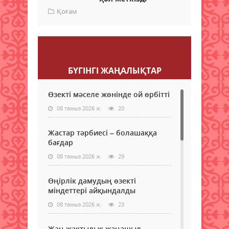
Қоғам
Пікір қалдыру
БҮГІНГI ЖАҢАЛЫҚТАР
Өзекті мәселе жөнінде ой өрбітті
08 тамыз 2026 ж.
20
Жастар тәрбиесі – болашаққа
бағдар
08 тамыз 2026 ж.
29
Өңірлік дамудың өзекті
міндеттері айқындалды
08 тамыз 2026 ж.
23
Жан-жақтылық жаңашыл