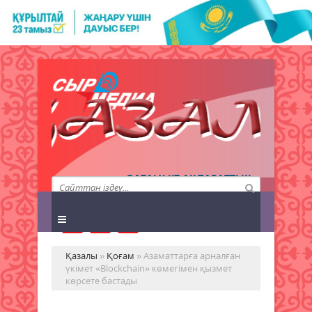
QAZALY.KZ АҚПАРАТТЫҚ
АГЕНТТІГІ
Қазалы
»
Қоғам
» Азаматтарға арналған
үкімет «Blockchain» көмегімен қызмет
көрсете бастады