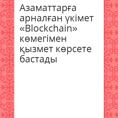
Азаматтарға
арналған үкімет
«Blockchain»
көмегімен
қызмет көрсете
бастады