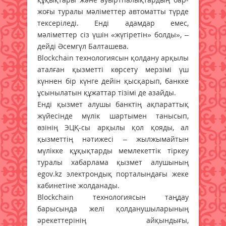
жоғы туралы мәліметтер автоматты түрде
тексеріледі. Енді адамдар емес,
мәліметтер сіз үшін «жүгіретін» болды», –
дейді Әсемгүл Балташева.
Blockchain технологиясын қолдану арқылы
аталған қызметті көрсету мерзімі үш
күннен бір күнге дейін қысқарып, банкке
ұсынылатын құжаттар тізімі де азайды.
Енді қызмет алушы банктің ақпараттық
жүйесінде мүлік шартымен танысып,
өзінің ЭЦҚ-сы арқылы қол қояды, ал
қызметтің нәтижесі – жылжымайтын
мүлікке құқықтарды мемлекеттік тіркеу
туралы хабарлама қызмет алушының
egov.kz электрондық порталындағы жеке
кабинетіне жолданады.
Blockchain технологиясын таңдау
барысында желі қолданушыларының
әрекеттерінің айқындығы,