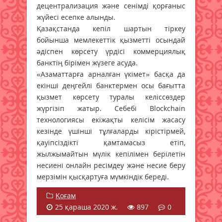
децентрализация және сенімді қорғаныс
жүйесі есепке алынды.
Қазақстанда кепіл шартын тіркеу
бойынша мемлекеттік қызметті осындай
әдіспен көрсету үрдісі коммерциялық
банктің бірімен жүзеге асуда.
«Азаматтарға арналған үкімет» басқа да
екінші деңгейлі банктермен осы бағытта
қызмет көрсету туралы келіссөздер
жүргізіп жатыр. Себебі Blockchain
технологиясы екіжақты келісім жасасу
кезінде үшінші тұлғаларды кірістірмей,
қауіпсіздікті қамтамасыз етіп,
жылжымайтын мүлік кепілімен берілетін
несиені онлайн ресімдеу және несие беру
мерзімін қысқартуға мүмкіндік береді.
Қоғам
25 қараша 2020 ж.
897
0