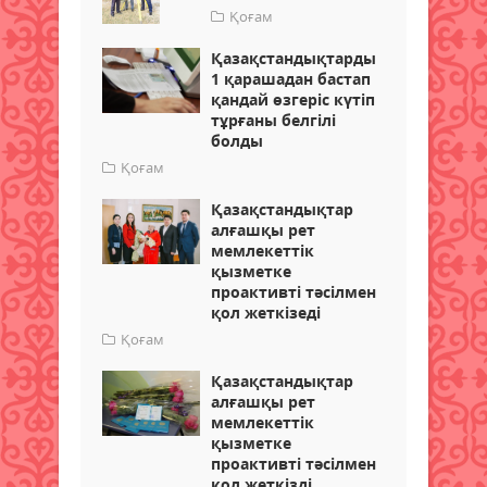
Қоғам
Қазақстандықтарды
1 қарашадан бастап
қандай өзгеріс күтіп
тұрғаны белгілі
болды
Қоғам
Қазақстандықтар
алғашқы рет
мемлекеттік
қызметке
проактивті тәсілмен
қол жеткізеді
Қоғам
Қазақстандықтар
алғашқы рет
мемлекеттік
қызметке
проактивті тәсілмен
қол жеткізді