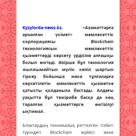
Kyzylorda-news.kz.
«Азаматтарға
арналған үкімет» мемлекеттік
корпорациясы Blockchain
технологиясын мемлекеттік
қызметтерді көрсету үрдісіне алғашқы
болып енгізді. Әзірше бұл технология
жылжымайтын мүлік кепіл шартын
тіркеу бойынша жеке тұлғаларға
көрсетілетін мемлекеттік қызметке
қатысты қолданыла бастады. Алдағы
уақытта бұл тәжірибе басқа да кең
таралған қызметтерге енгізілуі
ықтимал.
Блоктардың техникалық реттелген тізбегі
түріндегі Blockchain жүйесі жеке