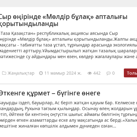
Сыр өңірінде «Мөлдір бұлақ» апталығы
қорытындыланды
«Таза Қазақстан» республикалық акциясы аясында Сыр
өңірінде «Мөлдір бұлақ» апталығы қорытындыланды.Жалпы ак
мақсаты - табиғатты таза ұстап, тұрғындар арасында экологиял
мәдениетті арттыру.Ұйымдастырылып жатқан тазалық шарала
нәтижесінде су айдындары мен өзен, көлдер жағалаулары және а
Жаңалықтар
11 мамыр 2024 ж.
442
0
Тол
Өткенге құрмет – бүгінге өнеге
Бауырды іздеп, бауырлар, Ас беріп жатқан қауым бар. Келмеске 
жандардың, Рухына тағзым қылыңдар. Осынау өлең жолдарын ұ
етіп, Әйтеке би кентінің оңтүстік шығыс аймағы бөлігінің тұрғы
өмірден өткен азаматтарды еске алу мақсатында ас берді.«Халы
мешітіне жиналған көпшілік алдымен дүниеден озған...