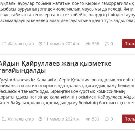
жұқпалы аурулар тобына жататын Конго-Қырым геморрагиялық
қызбасы ауруының эпидемиологиялық маусымы да келеді. Яғни
кезде табиғатта кенелер саны тез көбейіп, олардың ішіндегі аур
тасымалдаушы кенелер адам денсаулығына қауіп туғызады. олар
Жаңалықтар
11 мамыр 2024 ж.
356
0
Тол
Айдын Қайруллаев жаңа қызметке
тағайындалды
Kyzylorda-news.kz Қала әкімі Серік Қожаниязов кадрлық өзгеріст
байланысты актив отырысында қалалық қоғамдық даму бөліміні
басшысын таныстырды. Бірыңғай конкурстық комиссияның
қорытындысы негізінде қала әкімінің өкімімен Қайруллаев Айд
Бөкенбайұлы қалалық қоғамдық даму бөлімінің басшысы қызметі
Жаңалықтар
11 мамыр 2024 ж.
580
0
Тол