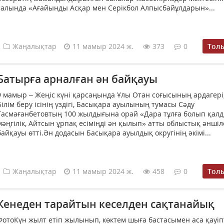
залында «Ағайынды Асқар мен Серікбол Алпысбайұлдарын»...
Жаңалықтар
11 мамыр 2024 ж.
373
0
Тол
Батырға арналған ән байқауы
9 мамыр – Жеңіс күні қарсаңында Ұлы Отан соғысының ардагері
Білім беру ісінің үздігі, Басықара ауылының тумасы Сәду
Тасмағанбетовтың 100 жылдығына орай «Дара тұлға болып қал
мәңгілік, Айтсын ұрпақ есіміңді ән қылып» атты облыстық әнші
байқауы өтті.Ән додасын Басықара ауылдық округінің әкімі...
Жаңалықтар
11 мамыр 2024 ж.
458
0
Тол
Кенеден тарайтын кеселден сақтанайық
ФотоКүн жылт етіп жылынып, көктем шыға бастасымен аса қауіп