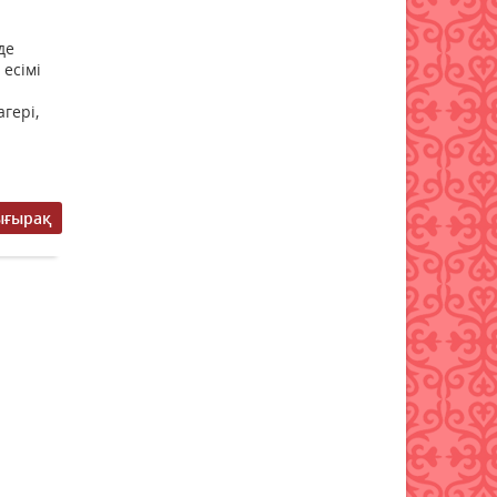
Бұршақ, дауыл: Еліміздің 16
де
өңірінде дауылды ескерту
 есімі
жарияланды
гері,
06 тамыз 2026 ж.
78
6 тамызға валюта бағамы
06 тамыз 2026 ж.
76
ығырақ
Синоптиктер Қазақстанның
екі қаласында ауа сапасы
нашарлауы мүмкін екенін
ескертті
06 тамыз 2026 ж.
76
Қазақстандықтар тамызда
ең жарқын жұлдыз жаууын
тамашалай алады
06 тамыз 2026 ж.
80