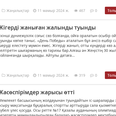
Жаңалықтар
11 мамыр 2024 ж.
467
0
Тол
Жігерді жаныған жалынды туынды
Екінші дүниежүзілік соғыс сөз болғанда, ойға оралатын осыбір о
туынды көпке таныс. «День Победы» аталатын бұл әнсіз ешбір с
шеруді елестету мүмкін емес. Жігерді жанып, отты күндерді көз 
келтіретін шығарманың өз тарихы бар.Алғаш ән Жеңістің 30 жы
тойланғанда шырқалады. Айтулы датаға...
Жаңалықтар
11 мамыр 2024 ж.
319
0
Тол
Жасөспірімдер жарысы өтті
Мемлекет басшысының жолдауынан туындайтын іс-шараларды 
асыру мақсатында бұқаралық спортты арттыруда сала қызметке
сүбелі үлес қосуда. Осы ретте №17 Қазалы ауданының олимпиа
резервтің мамандандырылған балалар-жасөспірімдер мектебінің