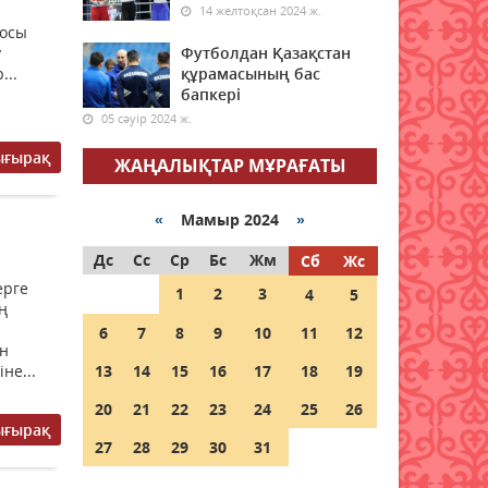
14 желтоқсан 2024 ж.
төмендейді
 осы
06 тамыз 2026 ж.
64
у
Футболдан Қазақстан
...
құрамасының бас
бапкері
Open Air: Қызылорда
облысы полиция
05 сәуір 2024 ж.
департаменті 20 мыңнан
ығырақ
астам көрерменнің
ЖАҢАЛЫҚТАР МҰРАҒАТЫ
қауіпсіздігін қамтамасыз етті
06 тамыз 2026 ж.
82
«
Мамыр 2024
»
Дс
Ұлттық банк 6 тамызға
Сс
Ср
Бс
Жм
Сб
Жс
арналған валюта бағамын
ерге
1
2
3
4
5
жариялады
ң
6
06 тамыз 2026 ж.
7
8
9
77
10
11
12
ын
не...
13
14
15
16
17
18
19
Дауыл, жаңбыр: Еліміздің
бірнеше өңірінде ауа
20
21
22
23
24
25
26
райына байланысты ескерту
ығырақ
жасалды
27
28
29
30
31
06 тамыз 2026 ж.
76