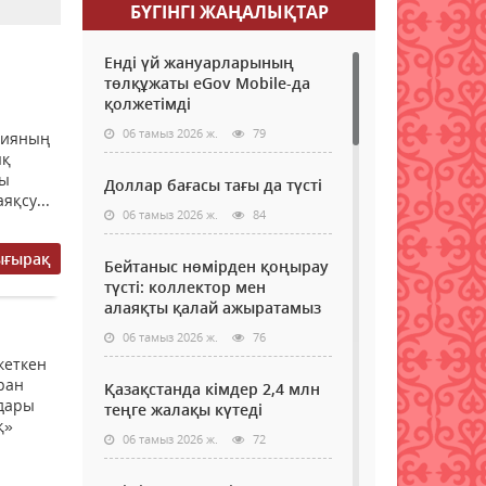
БҮГІНГI ЖАҢАЛЫҚТАР
Енді үй жануарларының
төлқұжаты eGov Mobile-да
қолжетімді
06 тамыз 2026 ж.
79
цияның
ық
ры
Доллар бағасы тағы да түсті
яқсу...
06 тамыз 2026 ж.
84
ығырақ
Бейтаныс нөмірден қоңырау
түсті: коллектор мен
алаяқты қалай ажыратамыз
06 тамыз 2026 ж.
76
кеткен
ран
Қазақстанда кімдер 2,4 млн
ндары
теңге жалақы күтеді
қ»
06 тамыз 2026 ж.
72