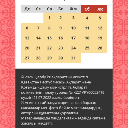
Демалыста аптап ыстық: ауа
райы алдағы күндері 41 градусқа
Дс
Сс
Ср
Бс
Жм
Сб
Жс
дейін көтеріледі
1
2
3
4
5
07 тамыз 2026 ж.
59
6
7
8
9
10
11
12
Байланыс операторлары үшін
13
14
15
16
17
18
19
алаяқтармен күресуге арналған
ішкі бақылау жүйесі енгізілуде
20
21
22
23
24
25
26
07 тамыз 2026 ж.
68
27
28
29
30
31
Ауылда жұмыс істейтін IT
мамандары мен архив
© 2026. Qazaly.kz ақпараттық агенттігі.
қызметкерлеріне мемлекеттік
Қазақстан Республикасы Ақпарат және
қолдау көрсетілмек
Қоғамдық даму министрлігі, Ақпарат
07 тамыз 2026 ж.
68
комитетінің тіркеу туралы № KZ21VPY00052419
куәлігі 21.07.2022 жылы берілген.
® Агенттік сайтында жарияланған барлық
Қазақстанға кеспе тас,
мақалалар мен фото-бейне материалдардың
жиектастар мен гранит әкелуге
авторлық құқықтары қорғалған.
тыйым салынды: тізбе
Материалдарды пайдаланған жағдайда сілтеме
нақтыланды
жасалуы міндетті.