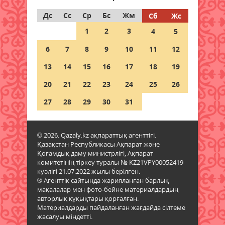
07 тамыз 2026 ж.
44
Дс
Сс
Ср
Бс
Жм
Сб
Жс
1
2
3
4
5
Шетелде жүрген
қазақстандықтар Құрылтай
6
7
8
9
10
11
12
сайлауында қалай дауыс береді?
13
07 тамыз 2026 ж.
14
15
16
58
17
18
19
20
21
22
23
24
25
26
Енді үй жануарларының
төлқұжаты eGov Mobile-да
27
28
29
30
31
қолжетімді
06 тамыз 2026 ж.
103
© 2026. Qazaly.kz ақпараттық агенттігі.
Қазақстан Республикасы Ақпарат және
Доллар бағасы тағы да түсті
Қоғамдық даму министрлігі, Ақпарат
06 тамыз 2026 ж.
108
комитетінің тіркеу туралы № KZ21VPY00052419
куәлігі 21.07.2022 жылы берілген.
® Агенттік сайтында жарияланған барлық
Бейтаныс нөмірден қоңырау
мақалалар мен фото-бейне материалдардың
түсті: коллектор мен алаяқты
авторлық құқықтары қорғалған.
қалай ажыратамыз
Материалдарды пайдаланған жағдайда сілтеме
жасалуы міндетті.
06 тамыз 2026 ж.
101