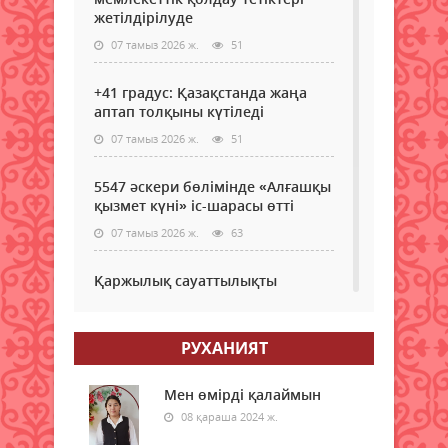
шар
тұрғ
жетілдірілуде
ұйы
көме
240-
07 тамыз 2026 ж.
51
бола
тан
аса
+41 градус: Қазақстанда жаңа
педа
аптап толқыны күтіледі
Оқу-
07 тамыз 2026 ж.
51
ағар
мини
аты
5547 әскери бөлімінде «Алғашқы
ведо
қызмет күні» іс-шарасы өтті
нагр
07 тамыз 2026 ж.
63
мара
деп
хаба
Қаржылық сауаттылықты
Haly
арттыруға бағытталған кездесу
Uni...
өтті
РУХАНИЯТ
07 тамыз 2026 ж.
54
Ауыл шаруашылығы – өңір
Мен өмірді қалаймын
экономикасының негізгі тірегі
08 қараша 2024 ж.
07 тамыз 2026 ж.
60