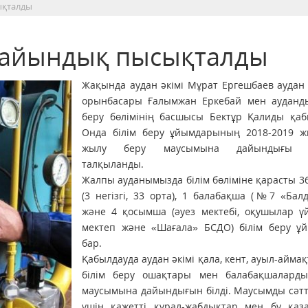
ықталды
дайындық пысықталды
Жақында аудан әкімі Мұрат Ергешбаев аудан 
орынбасары Ғалымжан Еркебай мен аудандық
беру бөлімінің басшысы Бектұр Қали­ды қаб
Онда білім беру ұйымдарының 2018-2019 ж
жылу беру маусымына дайындығы 
талқыланды.
Жалпы ауданымызда білім бөліміне қарасты 3
(3 негізгі, 33 орта), 1 балабақша (№7 «Бал
және 4 қосымша (әуез мектебі, оқушылар үй
мектеп және «Шағала» БСДО) білім беру ұ
бар.
Қабылдауда аудан әкімі қала, кент, ауыл-айма
білім беру ошақтары мен балабақшалард
маусымына дайындығын білді. Маусымды сәтт
үшін қажетті құрал-жабдықтар мен бу қаз