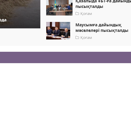
Қазалыда ҰБТ-ға дайынд
пысықталды
Қоғам
рда
Маусымға дайындық
мәселелері пысықталды
Қоғам