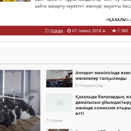
қайта жаңарту керектігі жөнінде жауапты ба
«ҚАЗАЛЫ» 
Қоғам
07 тамыз 2018 ж.
1 980
Аппарат мәжілісінде өзек
мәселелер талқыланды
Жаңалықтар
Қазалыда балалардың ж
демалысын ұйымдастыр
жөнінде комиссия отыр
өтті
Қоғам