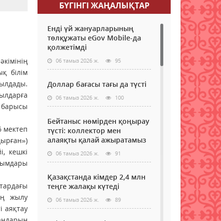
БҮГІНГI ЖАҢАЛЫҚТАР
Енді үй жануарларының
төлқұжаты eGov Mobile-да
қолжетімді
әкімінің
06 тамыз 2026 ж.
95
 бі­лім
ылдады.
Доллар бағасы тағы да түсті
ылдарға
06 тамыз 2026 ж.
100
барысы
Бейтаныс нөмірден қоңырау
6 мектеп
түсті: коллектор мен
алаяқты қалай ажыратамыз
дырған»)
і, кешкі
06 тамыз 2026 ж.
91
йымдары
Қазақстанда кімдер 2,4 млн
қтардағы
теңге жалақы күтеді
ың жылу
06 тамыз 2026 ж.
89
і аяқтау
андарын