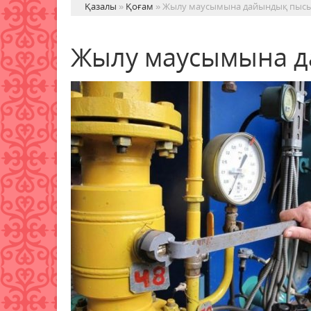
Қазалы
»
Қоғам
» Жылу маусымына дайындық пыс
Жылу маусымына 