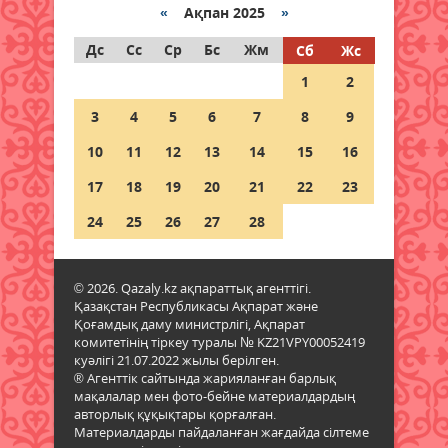
шықты?
«
Ақпан 2025
»
05 тамыз 2026 ж.
136
Дс
Сс
Ср
Бс
Жм
Сб
Жс
1
2
Әйел кәсіпкерлерді
қаржыландыруды қадағалайтын
3
4
5
6
7
8
9
платформа іске қосылды
10
11
12
13
14
15
16
05 тамыз 2026 ж.
150
17
18
19
20
21
22
23
Қазгидромет тамызда кей
өңірлерде құрғақшылық қаупі
24
25
26
27
28
жоғары екенін болжады
05 тамыз 2026 ж.
125
© 2026. Qazaly.kz ақпараттық агенттігі.
Қазақстан Республикасы Ақпарат және
Қазақстанның үш қаласында
Қоғамдық даму министрлігі, Ақпарат
жүргізушісіз көліктер сынақтан
комитетінің тіркеу туралы № KZ21VPY00052419
өткізіледі
куәлігі 21.07.2022 жылы берілген.
® Агенттік сайтында жарияланған барлық
05 тамыз 2026 ж.
127
мақалалар мен фото-бейне материалдардың
авторлық құқықтары қорғалған.
Жел күшейіп, найзағай ойнайды:
Материалдарды пайдаланған жағдайда сілтеме
Синоптиктер алдағы күндері ауа