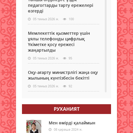
уақы
деп
педагогтарды тарту ережелері
әлеу
хаба
өзгерді
желі
сақт
толы
05 тамыз 2026 ж.
100
мини
бақ
тара
алға
ақпа
Мемлекеттік қызметтер үшін
хаке
сенс
ұялы телефонды цифрлық
хал
шете
Үкіметке қосу ережесі
сан
бала
жаңартылды
соқ
да
жаты
05 тамыз 2026 ж.
95
қосы
Бұл
жал
тура
туу
Оқу-ағарту министрлігі жаңа оқу
саны.
жылының күнтізбесін бекітті
05 тамыз 2026 ж.
92
МӘМС қаражатын бақылау
күшейеді: төлемдерге цифрлық
РУХАНИЯТ
қадағалау жүйесі енгізілмек
05 тамыз 2026 ж.
95
Мен өмірді қалаймын
08 қараша 2024 ж.