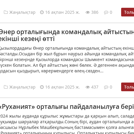
Жаңалықтар
16 ақпан 2025 ж.
386
0
Тол
Өнер орталығында командалық айтысты
екінші кезеңі өтті
Қызылордадағы Өнер орталығында командалық айтыстың екінші
басталды.Осыдан бір жыл бұрын наурыз айында командалық а
бірінші кезеңінде Қызылорда командасы Шымкент командасына
түскен болатын. Ал бұл айтыстың жөні бөлек. Ә дегеннен ақынд
додасын қыздырып, көрермендерге өлең-сөзден...
Жаңалықтар
16 ақпан 2025 ж.
437
0
Тол
«Руханият» орталығы пайдаланылуға бері
2024 жылы ауданда құрылыс жұмыстары да қарқын алып, салад
ауқымды шаруалар атқарылды.Соның бірі, аудан орталығында 
басшысы Нұрлыбек Машбекұлының бастамасымен қолға алынға
«Руханият» орталығының құрылысы. Орталықтың құрылысы би