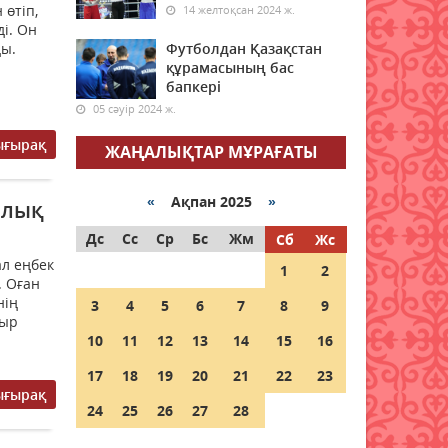
өтіп,
14 желтоқсан 2024 ж.
жаңбыр жауады
і. Он
05 тамыз 2026 ж.
144
ды.
Футболдан Қазақстан
құрамасының бас
бапкері
Қазақстанда Қасым-Жомарт
Тоқаевтың 30 жыл ішінде
05 сәуір 2024 ж.
айтқан ой-тұжырымдары
ығырақ
жинақталған кітап жарық
ЖАҢАЛЫҚТАР МҰРАҒАТЫ
көрді
05 тамыз 2026 ж.
162
«
Ақпан 2025
»
алық
Дс
Сс
Ср
Бс
Жм
Рақымшылық: Қазақстанда
Сб
Жс
қанша адам бостандыққа
л еңбек
1
2
шықты?
. Оған
нің
3
4
5
6
7
8
9
05 тамыз 2026 ж.
133
Жыр
10
11
12
13
14
15
16
Әйел кәсіпкерлерді
қаржыландыруды
17
18
19
20
21
22
23
қадағалайтын платформа
ығырақ
іске қосылды
24
25
26
27
28
05 тамыз 2026 ж.
145