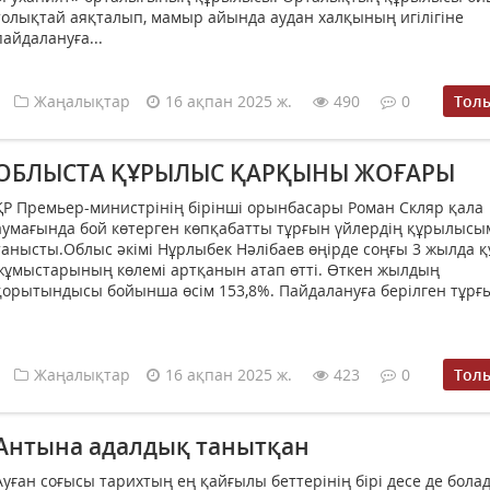
толықтай аяқталып, мамыр айында аудан халқының игілігіне
пайдалануға...
Жаңалықтар
16 ақпан 2025 ж.
490
0
Тол
ОБЛЫСТА ҚҰРЫЛЫС ҚАРҚЫНЫ ЖОҒАРЫ
ҚР Премьер-министрінің бірінші орынбасары Роман Скляр қала
аумағында бой көтерген көпқабатты тұрғын үйлердің құрылысы
танысты.Облыс әкімі Нұрлыбек Нәлібаев өңірде соңғы 3 жылда 
жұмыстарының көлемі артқанын атап өтті. Өткен жылдың
қорытындысы бойынша өсім 153,8%. Пайдалануға берілген тұрғын
Жаңалықтар
16 ақпан 2025 ж.
423
0
Тол
Антына адалдық танытқан
Ауған соғысы тарихтың ең қайғылы беттерінің бірі десе де бола