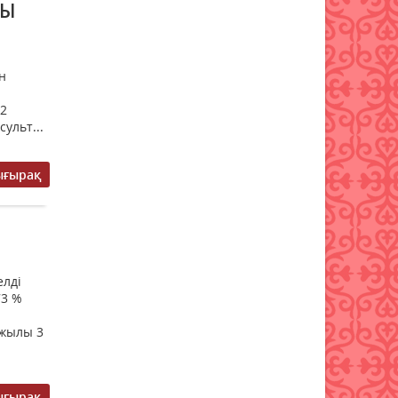
ДЫ
Қазгидромет тамызда кей
өңірлерде құрғақшылық
қаупі жоғары екенін
н
болжады
05 тамыз 2026 ж.
122
42
ульт...
Қазақстанның үш қаласында
жүргізушісіз көліктер
ығырақ
сынақтан өткізіледі
05 тамыз 2026 ж.
122
Жел күшейіп, найзағай
ойнайды: Синоптиктер
елді
алдағы күндері ауа райы
73 %
құбылатынын болжады
05 тамыз 2026 ж.
108
 жылы 3
Аудан әкімі белгілі теолог
Нұрлан Байжігітұлымен
ығырақ