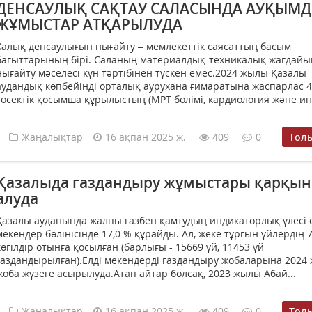
ДЕНСАУЛЫҚ САҚТАУ САЛАСЫНДА АУҚЫМ
ЖҰМЫСТАР АТҚАРЫЛУДА
Халық денсаулығын нығайту – мемлекеттік саясаттың басым
бағыттарының бірі. Саланың материалдық-техникалық жағдайы
нығайту мәселесі күн тәртібінен түскен емес.2024 жылы Қазалы
аудандық көпбейінді орталық аурухана ғимаратына жаспарлас 
төсектік қосымша құрылыстың (МРТ бөлімі, кардиология және инс
Жаңалықтар
16 ақпан 2025 ж.
409
0
Тол
Қазалыда газдандыру жұмыстары қарқын
алуда
Қазалы ауданында жалпы газбен қамтудың индикаторлық үлесі 
мекендер бөлінісінде 17,0 % құрайды. Ал, жеке тұрғын үйлердің 
көгілдір отынға қосылған (барлығы - 15669 үй, 11453 үй
газдандырылған).Елді мекендерді газдандыру жобаларына 2024
жоба жүзеге асырылуда.Атап айтар болсақ, 2023 жылы Абай...
Жаңалықтар
16 ақпан 2025 ж.
409
0
Тол