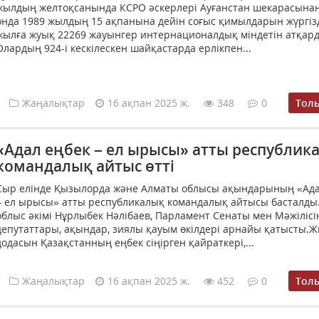
жылдың желтоқсанында КСРО әскерлері Ауғанстан шекарасынан 
онда 1989 жылдың 15 ақпанына дейін соғыс қимылдарын жүргізд
жылға жуық 22269 жауынгер интернационалдық міндетін атқар
Олардың 924-і кескілескен шайқастарда ерлікпен...
Жаңалықтар
16 ақпан 2025 ж.
348
0
Тол
«Адал еңбек – ел ырысы» атты республик
командалық айтыс өтті
Сыр елінде Қызылорда және Алматы облысы ақындарының «Ада
– ел ырысы» атты республикалық командалық айтысы басталды
облыс әкімі Нұрлыбек Нәлібаев, Парламент Сенаты мен Мәжілісі
депутаттары, ақындар, зиялы қауым өкілдері арнайы қатысты.
додасын Қазақстанның еңбек сіңірген қайраткері,...
Жаңалықтар
16 ақпан 2025 ж.
452
0
Тол