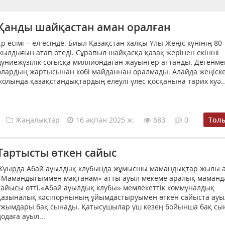
Қанды шайқастан аман оралған
Ер есімі – ел есінде. Биыл Қазақстан халқы Ұлы Жеңіс күнінің 80
жылдығын атап өтеді. Сұрапыл шайқасқа қазақ жерінен екінші
дүниежүзілік соғысқа миллиондаған жауынгер аттанды. Дегенме
олардың жартысынан көбі майданнан оралмады. Алайда жеңіске
жолында қазақстандықтардың елеулі үлес қосқанына тарих куә..
Жаңалықтар
16 ақпан 2025 ж.
683
0
Тол
Тартысты өткен сайыс
Жуырда Абай ауылдық клубында жұмысшы мамандықтар жылы 
«Мамандығыммен мақтанам» атты ауыл мекеме аралық маманд
сайысы өтті.«Абай ауылдық клубы» мемлекеттік коммуналдық
қазыналық кәсіпорнының ұйымдастыруымен өткен сайыста ауы
ұжымдары бақ сынады. Қатысушылар үш кезең бойынша бақ сы
додаға ауыл...