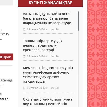
БҮГІНГI ЖАҢАЛЫҚТАР
Алтынның құны қайта өсті:
бағалы металл бағасының
шарықтауына не әсер етуде
н
05 тамыз 2026 ж.
96
 жету
..
Тапшы өңірлерге үздік
педагогтарды тарту
ережелері өзгерді
05 тамыз 2026 ж.
96
ығырақ
Мемлекеттік қызметтер үшін
ұялы телефонды цифрлық
Үкіметке қосу ережесі
аясында
жаңартылды
ар
05 тамыз 2026 ж.
90
л
наған
Оқу-ағарту министрлігі жаңа
оқу жылының күнтізбесін