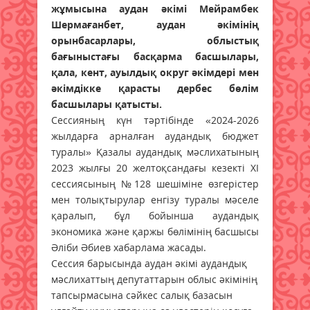
жұмысына аудан әкімі Мейрамбек
Шермағанбет, аудан әкімінің
орынбасарлары, облыстық
бағыныстағы басқарма басшылары,
қала, кент, ауылдық округ әкімдері мен
әкімдікке қарасты дербес бөлім
басшылары қатысты.
Сессияның күн тәртібінде «2024-2026
жылдарға арналған аудандық бюджет
туралы» Қазалы аудандық мәслихатының
2023 жылғы 20 желтоқсандағы кезекті XI
сессиясының №128 шешіміне өзгерістер
мен толықтырулар енгізу туралы мәселе
қаралып, бұл бойынша аудандық
экономика және қаржы бөлімінің басшысы
Әліби Әбиев хабарлама жасады.
Сессия барысында аудан әкімі аудандық
мәслихаттың депутаттарын облыс әкімінің
тапсырмасына сәйкес салық базасын