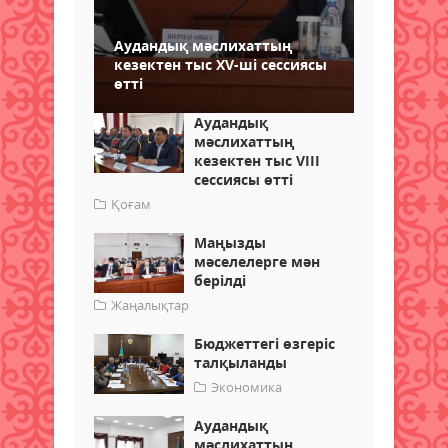
Аудандық мәслихаттың
кезектен тыс ХV-ші сессиясы
өтті
Аудандық
мәслихаттың
кезектен тыс VIII
сессиясы өтті
Қоғам
Маңызды
мәселелерге мән
берілді
Жаңалықтар
Бюджеттегі өзгеріс
талқыланды
Экономика
Аудандық
мәслихаттың