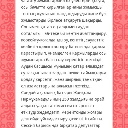
ұлғайту жұмыстарына өз үлестерін қосуға,
осы бағытта құрылған арнайы жұмысшы
топтың жұмысын жандандыруды және бұл
жұмыстарды бірлесе атқаруға шақырды.
Сонымен қатар ең алдымен аудан
орталығы – Әйтеке би кентін абаттандыру,
көркейту-көгалдандыру, кенттің сәулеттік
келбетін қалыптастыру бағытында қаржы
қарастырып, үнемделген қаржыларды осы
жұмыстарға бағыттау керектігін жеткізді.
Аудан басшысы мұнымен қатар еліміздегі
су тасқынынан зардап шеккен аймақтарға
қолдау көрсетіп, жанашырлық танытқан
ел азаматтарына алғысын жеткізді.
Сондай-ақ, халық батыры Жанқожа
Нұрмұхамедұлының 250 жылдығына орай
алдағы уақытта комиссия отырысын
өткізуді жеделдетіп, мерейтойды жоғары
деңгейде ұйымдастыру қажеттігін айтты.
Сессия барысында бірқатар депутаттар