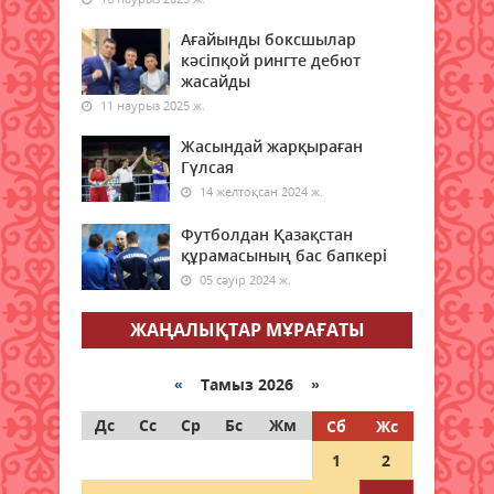
Қазақстанның бірқатар
өңірлеріне аптап ыстық қайта
Ағайынды боксшылар
оралады - синоптиктер
кәсіпқой рингте дебют
08 тамыз 2026 ж.
жасайды
78
11 наурыз 2025 ж.
Елімізде бір тәулікте үш орман
Жасындай жарқыраған
өрті тіркелді
Гүлсая
08 тамыз 2026 ж.
81
14 желтоқсан 2024 ж.
Футболдан Қазақстан
Синоптиктер Астана мен
құрамасының бас бапкері
Алматыда аптап ыстық
болатынын ескертті
05 сәуір 2024 ж.
08 тамыз 2026 ж.
77
ЖАҢАЛЫҚТАР МҰРАҒАТЫ
Қазақстанда 7 тамызда үш
орман өрті тіркелді
«
Тамыз 2026 »
08 тамыз 2026 ж.
79
Дс
Сс
Ср
Бс
Жм
Сб
Жс
1
2
Ғалымдар отбасында нешінші
болып туғаныңыз өміріңізге