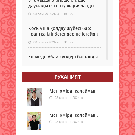
дауылды ескерту жарияланды
08 тамыз 2026 ж.
69
Қосымша қолдау жүйесі бар:
Грантқа ілінбегендер не істейді?
08 тамыз 2026 ж.
77
Елімізде Абай күндері басталды
08 тамыз 2026 ж.
63
РУХАНИЯТ
Қызылордада “Жасыл ел“ еңбек
жасақтарының қатысуымен
экологиялық сенбілік өтті
Мен өмірді қалаймын
08 қараша 2024 ж.
08 тамыз 2026 ж.
71
Жексенбіде еліміздің барлық
Мен өмірді қалаймын.
дерлік өңірінде дауылды
08 қараша 2024 ж.
ескерту жарияланды
08 тамыз 2026 ж.
71