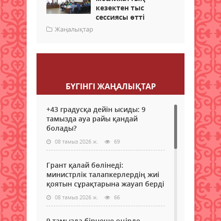
кезектен тыс
сессиясы өтті
Жаңалықтар
Пікір қалдыру
БҮГІНГI ЖАҢАЛЫҚТАР
+43 градусқа дейін ысиды: 9
тамызда ауа райы қандай
болады?
08 тамыз 2026 ж.
69
Грант қалай бөлінеді:
министрлік талапкерлердің жиі
қоятын сұрақтарына жауап берді
08 тамыз 2026 ж.
66
9 тамызда бірнеше өңірде