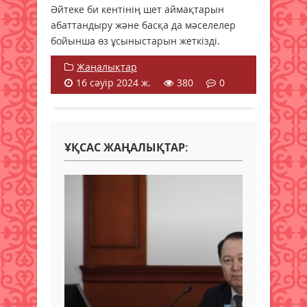
Әйтеке би кентінің шет аймақтарын
абаттандыру және басқа да мәселелер
бойынша өз ұсыныстарын жеткізді.
Жаңалықтар
16 сәуір 2024 ж.
380
0
ҰҚСАС ЖАҢАЛЫҚТАР: