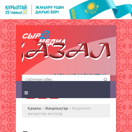
QAZALY.KZ АҚПАРАТТЫҚ
АГЕНТТІГІ
Қазалы
»
Жаңалықтар
» Бюджетке
өзгерістер енгізілді