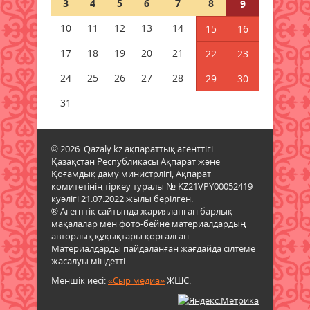
3
4
5
6
7
8
9
қалай әсер ететінін айтты
08 тамыз 2026 ж.
74
10
11
12
13
14
15
16
17
18
19
20
21
22
23
1 қыркүйектен бастап жаңа
шектеу: Қазақстанға қандай
24
25
26
27
28
29
30
көліктерді әкелуге тыйым
салынады?
31
08 тамыз 2026 ж.
77
© 2026. Qazaly.kz ақпараттық агенттігі.
Гранттан қағылған
Қазақстан Республикасы Ақпарат және
талапкерлерге тағы бір
Қоғамдық даму министрлігі, Ақпарат
мүмкіндік: 4 мыңнан астам грант
комитетінің тіркеу туралы № KZ21VPY00052419
бар
куәлігі 21.07.2022 жылы берілген.
08 тамыз 2026 ж.
75
® Агенттік сайтында жарияланған барлық
мақалалар мен фото-бейне материалдардың
авторлық құқықтары қорғалған.
Азаматтық белсенділік – ел
Материалдарды пайдаланған жағдайда сілтеме
болашағының кепілі
жасалуы міндетті.
08 тамыз 2026 ж.
87
Меншік иесі:
«Сыр медиа»
ЖШС.
Аудан әкімі азаматтарды жеке