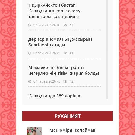
1 қыркүйектен бастап
Қазақстанға көлік әкелу
талаптары қатаңдайды
07 тамыз 2026 ж.
37
Дәрігер анемияның жасырын
белгілерін атады
07 тамыз 2026 ж.
41
Мемлекеттік білім гранты
иегерлерінің тізімі жария болды
07 тамыз 2026 ж.
42
Қазақстанда 589 дәрілік
препараттың бағасы төмендеді
07 тамыз 2026 ж.
46
РУХАНИЯТ
Мектеп формасы туралы
маңызды мәлімдеме: ата-аналар
Мен өмірді қалаймын