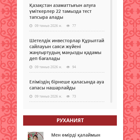
акци
Қазақстан азаматтығын алуға
олип
жүргі
үміткерлер 22 тамызда тест
жән
300
тапсыра алады
қос
түп
білім
ағаш.
09 тамыз 2026 ж.
77
беру
орта
Шетелдік инвесторлар Құрылтай
келг
сайлауын саяси жүйені
бола
жаңғыртудың маңызды қадамы
жай
деп бағалады
бөлм
орна
09 тамыз 2026 ж.
94
Орт
бар
Еліміздің бірнеше қаласында ауа
жағд
сапасы нашарлайды
жаса
Жат
09 тамыз 2026 ж.
73
оры
сани
Тағы бір ел туристер үшін
таза
электронды визаны іске қосады
жұм
РУХАНИЯТ
жүргі
09 тамыз 2026 ж.
81
5
Мен өмірді қалаймын
мезг