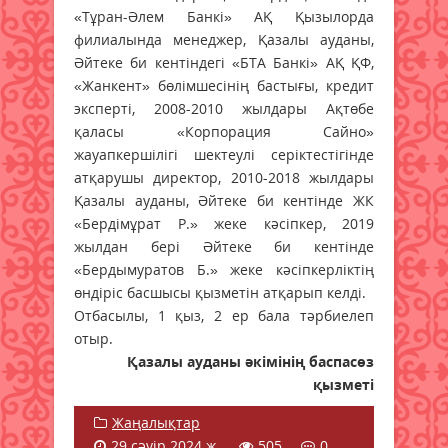
«Тұран-Әлем Банкі» АҚ Қызылорда
филиалында менеджер, Қазалы ауданы,
Әйтеке би кентіндегі «БТА Банкі» АҚ ҚФ,
«Жанкент» бөлімшесінің бастығы, кредит
эксперті, 2008-2010 жылдары Ақтөбе
қаласы «Корпорация Сайно»
жауапкершілігі шектеулі серіктестігінде
атқарушы директор, 2010-2018 жылдары
Қазалы ауданы, Әйтеке би кентінде ЖК
«Бердімұрат Р.» жеке кәсіпкер, 2019
жылдан бері Әйтеке би кентінде
«Бердымуратов Б.» жеке кәсіпкерліктің
өндіріс басшысы қызметін атқарып келді.
Отбасылы, 1 қыз, 2 ер бала тәрбиелеп
отыр.
Қазалы ауданы әкімінің баспасөз
қызметі
Жаңалықтар
29 сәуір 2024 ж.
505
0