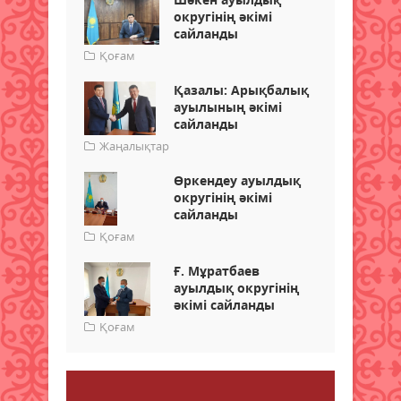
округінің әкімі
сайланды
Қоғам
Қазалы: Арықбалық
ауылының әкімі
сайланды
Жаңалықтар
Өркендеу ауылдық
округінің әкімі
сайланды
Қоғам
Ғ. Мұратбаев
ауылдық округінің
әкімі сайланды
Қоғам
Пікір қалдыру