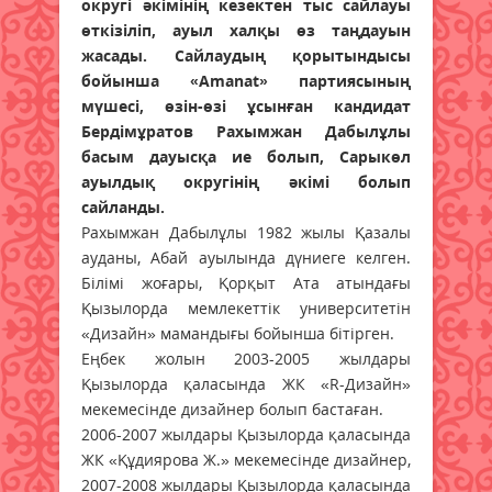
округі әкімінің кезектен тыс сайлауы
өткізіліп, ауыл халқы өз таңдауын
жасады. Сайлаудың қорытындысы
бойынша «Аmаnаt» партиясының
мүшесі, өзін-өзі ұсынған кандидат
Бердімұратов Рахымжан Дабылұлы
басым дауысқа ие болып, Сарыкөл
ауылдық округінің әкімі болып
сайланды.
Рахымжан Дабылұлы 1982 жылы Қазалы
ауданы, Абай ауылында дүниеге келген.
Білімі жоғары, Қорқыт Ата атындағы
Қызылорда мемлекеттік университетін
«Дизайн» мамандығы бойынша бітірген.
Еңбек жолын 2003-2005 жылдары
Қызылорда қаласында ЖК «R-Дизайн»
мекемесінде дизайнер болып бастаған.
2006-2007 жылдары Қызылорда қаласында
ЖК «Құдиярова Ж.» мекемесінде дизайнер,
2007-2008 жылдары Қызылорда қаласында