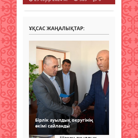
ҰҚСАС ЖАҢАЛЫҚТАР:
Бірлік ауылдық округінің
әкімі сайланды
Шәкен ауылдық