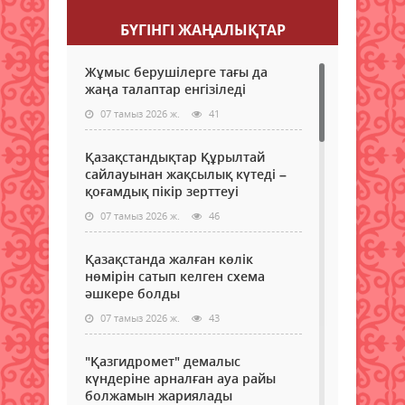
БҮГІНГI ЖАҢАЛЫҚТАР
Жұмыс берушілерге тағы да
жаңа талаптар енгізіледі
07 тамыз 2026 ж.
41
Қазақстандықтар Құрылтай
сайлауынан жақсылық күтеді –
қоғамдық пікір зерттеуі
07 тамыз 2026 ж.
46
Қазақстанда жалған көлік
нөмірін сатып келген схема
әшкере болды
07 тамыз 2026 ж.
43
"Қазгидромет" демалыс
күндеріне арналған ауа райы
болжамын жариялады