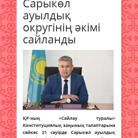
Сарыкөл
ауылдық
округінің әкімі
сайланды
ҚР-ның «Сайлау туралы»
Конституциялық заңының талаптарына
сәйкес 21 сәуірде Сарыкөл ауылдық