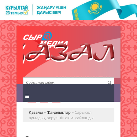
QAZALY.KZ АҚПАРАТТЫҚ
АГЕНТТІГІ
Қазалы
»
Жаңалықтар
» Сарыкөл
ауылдық округінің әкімі сайланды