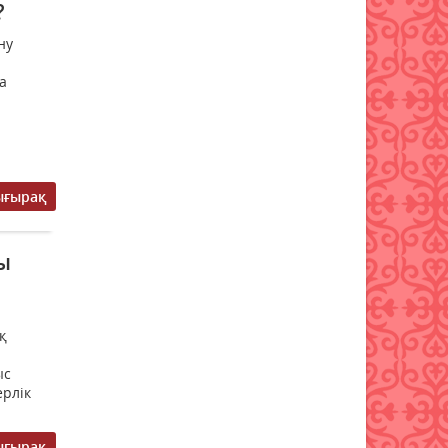
?
жиектастар мен гранит
әкелуге тыйым салынды:
ну
тізбе нақтыланды
а
07 тамыз 2026 ж.
59
Қазақстанға Ираннан +41°С-
қа дейінгі аптап ыстық
келеді
ығырақ
07 тамыз 2026 ж.
56
«Дауыс беру учаскесін қалай
ы
табуға болады?»
07 тамыз 2026 ж.
63
қ
Қазақстанда есту
аппараттарымен
ыс
қамтамасыз ету тәртібі
ерлік
өзгерді
07 тамыз 2026 ж.
65
ығырақ