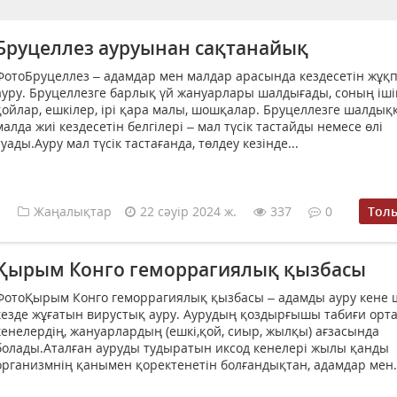
Бруцеллез ауруынан сақтанайық
ФотоБруцеллез – адамдар мен малдар арасында кездесетін жұқ
ауру. Бруцеллезге барлық үй жануарлары шалдығады, соның іші
қойлар, ешкілер, ірі қара малы, шошқалар. Бруцеллезге шалдық
малда жиі кездесетін белгілері – мал түсік тастайды немесе өлі
туады.Ауру мал түсік тастағанда, төлдеу кезінде...
Жаңалықтар
22 сәуір 2024 ж.
337
0
Тол
Қырым Конго геморрагиялық қызбасы
ФотоҚырым Конго геморрагиялық қызбасы – адамды ауру кене 
кезде жұғатын вирустық ауру. Аурудың қоздырғышы табиғи орт
кенелердің, жануарлардың (ешкі,қой, сиыр, жылқы) ағзасында
болады.Аталған ауруды тудыратын иксод кенелері жылы қанды
организмнің қанымен қоректенетін болғандықтан, адамдар мен.