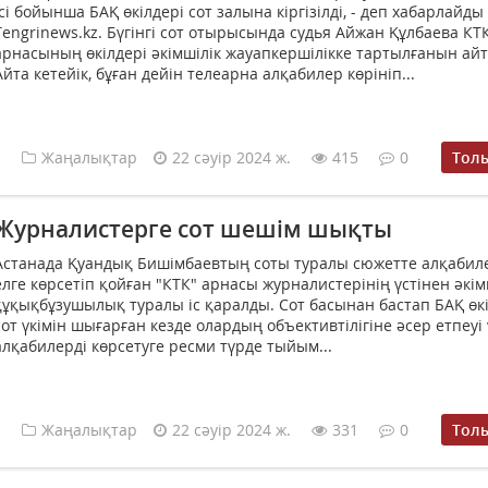
ісі бойынша БАҚ өкілдері сот залына кіргізілді, - деп хабарлайды
Tengrinews.kz. Бүгінгі сот отырысында судья Айжан Құлбаева КТ
арнасының өкілдері әкімшілік жауапкершілікке тартылғанын айт
Айта кетейік, бұған дейін телеарна алқабилер көрініп...
Жаңалықтар
22 сәуір 2024 ж.
415
0
Тол
Журналистерге сот шешім шықты
Астанада Қуандық Бишімбаевтың соты туралы сюжетте алқабил
елге көрсетіп қойған "КТК" арнасы журналистерінің үстінен әкім
құқықбұзушылық туралы іс қаралды. Сот басынан бастап БАҚ өк
сот үкімін шығарған кезде олардың объективтілігіне әсер етпеуі
алқабилерді көрсетуге ресми түрде тыйым...
Жаңалықтар
22 сәуір 2024 ж.
331
0
Тол