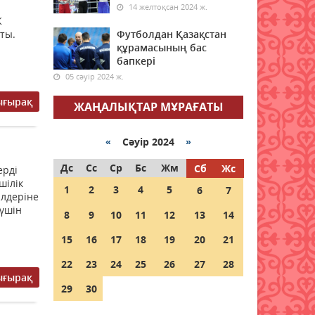
07 тамыз 2026 ж.
59
14 желтоқсан 2024 ж.
К
ты.
Футболдан Қазақстан
Демалыста аптап ыстық: ауа
құрамасының бас
райы алдағы күндері 41
бапкері
градусқа дейін көтеріледі
05 сәуір 2024 ж.
07 тамыз 2026 ж.
54
ығырақ
ЖАҢАЛЫҚТАР МҰРАҒАТЫ
Байланыс операторлары
үшін алаяқтармен күресуге
арналған ішкі бақылау
«
Сәуір 2024
»
жүйесі енгізілуде
Дс
Сс
Ср
Бс
Жм
Сб
Жс
ерді
07 тамыз 2026 ж.
63
шілік
1
2
3
4
5
6
7
ілдеріне
Ауылда жұмыс істейтін IT
 үшін
8
9
10
11
12
13
14
мамандары мен архив
қызметкерлеріне
15
16
17
18
19
20
21
мемлекеттік қолдау
көрсетілмек
22
23
24
25
26
27
28
ығырақ
07 тамыз 2026 ж.
61
29
30
Қазақстанға кеспе тас,