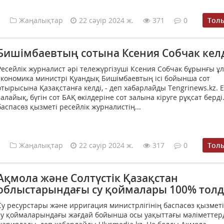
Жаңалықтар
22 сәуір 2024 ж.
371
0
Тол
Бишімбаевтың сотына Ксения Собчак кел
Ресейлік журналист әрі тележүргізуші Ксения Собчак бұрынғы ұ
экономика министрі Қуандық Бишімбаевтың ісі бойынша сот
отырысына Қазақстанға келді, - деп хабарлайды Tengrinews.kz. 
салайық, бүгін сот БАҚ өкілдеріне сот залына кіруге рұқсат берді
баспасөз қызметі ресейлік журналистің...
Жаңалықтар
22 сәуір 2024 ж.
317
0
Тол
Ақмола және Солтүстік Қазақстан
облыстарындағы су қоймалары 100% тол
Су ресурстары және ирригация министрлігінің баспасөз қызметі
су қоймаларындағы жағдай бойынша осы уақыттағы мәліметтер