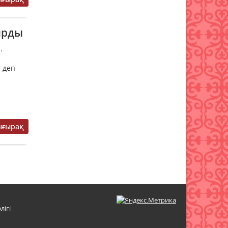
Қазақстанда туризмді
мемлекеттік қолдау тетіктері
ырды
жетілдірілуде
07 тамыз 2026 ж.
66
.
 деп
ығырақ
лігі