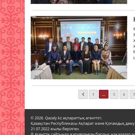
...
1
5
6
7
© 2026. Qazaly.kz ақпараттық агенттігі.
Қазақстан Республикасы Ақпарат және Қоғамдық даму м
21.07.2022 жылы берілген.
® Агенттік сайтында жарияланған барлық мақалалар 