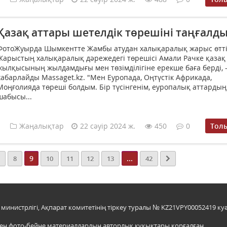
Қазақ аттары шетелдік төрешіні таңғалд
ФотоЖуырда Шымкентте Жамбы атудан халықаралық жарыс өтті
Жарыстың халықаралық дәрежедегі төрешісі Амали Рачке қазақ
жылқысының жылдамдығы мен төзімділігіне ерекше баға берді, -
хабарлайды Massaget.kz. "Мен Еуропада, Оңтүстік Африкада,
Моңғолияда төреші болдым. Бір түсінгенім, еуропалық аттардың
шабысы...
Жаңалықтар
22 сәуір 2024 ж.
450
0
Тол
9
...
8
10
11
12
13
42
инистрлігі, Ақпарат комитетінің тіркеу туралы № KZ21VPY00052419 куә
мен фото-бейне материалдардың авторлық құқықтары қорғалған.