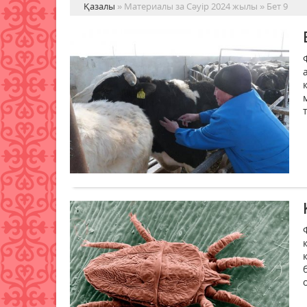
Қазалы
» Материалы за Сәуір 2024 жылы » Бет 9