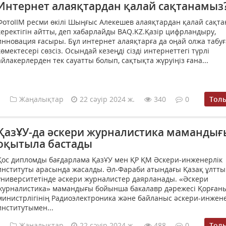
Интернет алаяқтардан қалай сақтанамыз
ФотоІІМ ресми өкілі Шыңғыс Алекешев алаяқтардан қалай сақта
керектігін айтты, деп хабарлайды BAQ.KZ.Қазір цифрландыру,
инновация ғасыры. Бұл интернет алаяқтарға да оңай олжа табуғ
көмектесері сөзсіз. Осындай кезеңді сізді интернеттегі түрлі
айлакерлерден тек сауатты болып, сақтықта жүруіңіз ғана...
Жаңалықтар
22 сәуір 2024 ж.
340
0
Тол
ҚазҰУ-да әскери журналистика мамандығ
оқытыла бастады
Қос дипломды бағдарлама ҚазҰУ мен ҚР ҚМ Әскери-инженерлік
институты арасында жасалды. Әл-Фараби атындағы Қазақ ұлтты
университетінде әскери журналистер даярланады. «Әскери
журналистика» мамандығы бойынша бакалавр дәрежесі Қорған
министрлігінің Радиоэлектроника және байланыс әскери-инжен
институтымен...
Жаңалықтар
22 сәуір 2024 ж.
488
0
Тол