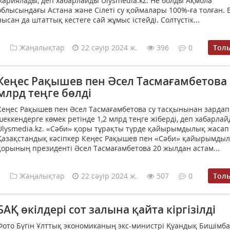
жариялады, деп хабарлайды Ulysmedia.kz. Не болды Ақмола
облысындағы Астана және Сілеті су қоймалары 100%-ға толған. Е
нысан да штаттық кестеге сай жұмыс істейді. Солтүстік...
Жаңалықтар
22 сәуір 2024 ж.
396
0
Тол
Кеңес Рақышев пен Әсел Тасмағамбетова 
млрд теңге бөлді
Кеңес Рақышев пен Әсел Тасмағамбетова су тасқынынан зардап
шеккендерге көмек ретінде 1,2 млрд теңге жіберді, деп хабарла
Ulysmedia.kz. «Сәби» қоры тұрақты түрде қайырымдылық жасап 
Қазақстандық кәсіпкер Кеңес Рақышев пен «Сәби» қайырымды
қорының президенті Әсел Тасмағамбетова 20 жылдан астам...
Жаңалықтар
22 сәуір 2024 ж.
507
0
Тол
БАҚ өкілдері сот залына қайта кіргізілді
Фото Бүгін Ұлттық экономиканың экс-министрі Қуандық Бишімб