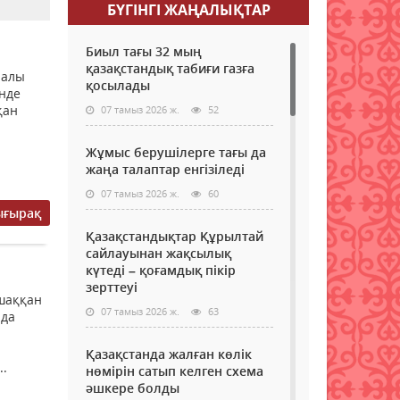
БҮГІНГI ЖАҢАЛЫҚТАР
Биыл тағы 32 мың
қазақстандық табиғи газға
палы
қосылады
нде
қан
07 тамыз 2026 ж.
52
Жұмыс берушілерге тағы да
жаңа талаптар енгізіледі
07 тамыз 2026 ж.
60
ығырақ
Қазақстандықтар Құрылтай
сайлауынан жақсылық
күтеді – қоғамдық пікір
зерттеуі
шаққан
07 тамыз 2026 ж.
63
ада
Қазақстанда жалған көлік
..
нөмірін сатып келген схема
әшкере болды