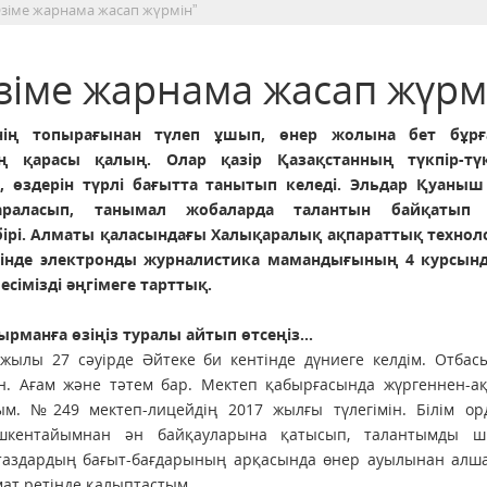
зіме жарнама жасап жүрмін”
зіме жарнама жасап жүрм
нің топырағынан түлеп ұшып, өнер жолына бет бұрғ
ің қарасы қалың. Олар қазір Қазақстанның түкпір-түк
, өздерін түрлі бағытта танытып келеді. Эльдар Қуаныш
араласып, танымал жобаларда талантын байқатып 
ірі. Алматы қаласындағы Халықаралық ақпараттық ­технол
тінде электронды ­журналистика мамандығының 4 курсын
сімізді әңгімеге тарттық.
ырманға өзіңіз туралы айтып өтсеңіз...
жылы 27 сәуірде Әйтеке би кентінде дүниеге келдім. Отбас
. Ағам және тәтем бар. Мектеп қабырғасында жүргеннен-ақ
м. №249 мектеп-лицейдің 2017 жылғы түлегімін. Білім ор
ішкентайымнан ән байқауларына қатысып, талантымды ш
таздардың бағыт-бағдарының арқасында өнер ауылынан алша
мат ретінде қалыптастым.