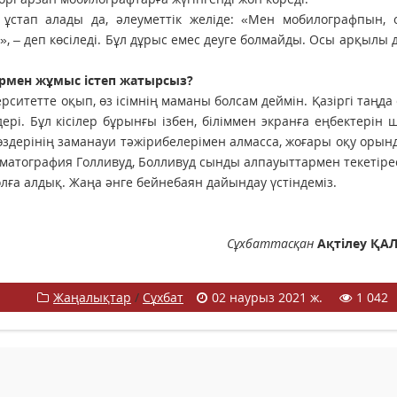
 ұстап алады да, әлеуметтік желіде: «Мен мобилографпын, 
, – деп көсіледі. Бұл дұрыс емес деуге болмайды. Осы арқылы 
армен жұмыс істеп жатырсыз?
рситетте оқып, өз ісімнің маманы болсам деймін. Қазіргі таңда 
дері. Бұл кісілер бұрынғы ізбен, біліммен экранға еңбектерін
, өздерінің заманауи тәжірибелерімен алмасса, жоғары оқу оры
оматография Голливуд, Болливуд сынды алпауыттармен текетірес
олға алдық. Жаңа әнге бейнебаян дайындау үстіндеміз.
Сұхбаттасқан
Ақтілеу Қ
Жаңалықтар
/
Сұхбат
02 наурыз 2021 ж.
1 042