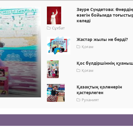
Зәуре Сүндетова: Өнердің
өзегін бойымда тоғыст
келеді
Сұхбат
Жастар жылы не берді?
Қоғам
Қос бүлдіршіннің қуаны
Қоғам
Қазақтың қолөнерін
қастерлеген
Руханият