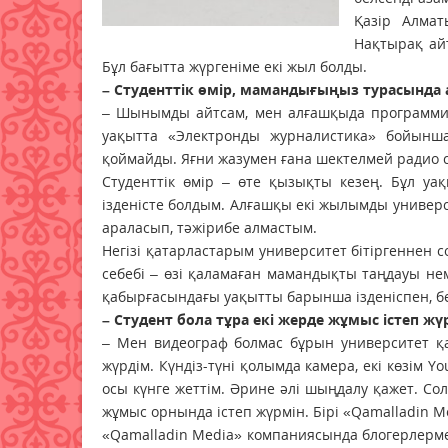
Қазір Алмат
Нақтырақ ай
Бұл бағытта жүргеніме екі жыл болды.
– Студенттік өмір, мамандығыңыз турасында а
– Шынымды айтсам, мен алғашқыда программис 
уақытта «Электронды журналистика» бойынш
қоймайды. Яғни жазумен ғана шектелмей радио с
Студенттік өмір – өте қызықты кезең. Бұл уа
ізденісте болдым. Алғашқы екі жылымды универс
араласып, тәжірибе алмастым.
Негізі қатарластарым университет бітіргеннен 
себебі – өзі қаламаған мамандықты таңдауы нем
қабырғасындағы уақытты барынша ізденіспен, бер
– Студент бола тұра екі жерде жұмыс істеп жү
– Мен видеограф болмас бұрын университет қа
жүрдім. Күндіз-түні қолымда камера, екі көзім 
осы күнге жеттім. Әрине әлі шыңдалу қажет. Сол
жұмыс орнында істеп жүрмін. Бірі «Qamalladin Me
«Qamalladin Media» компаниясында блогерлермен