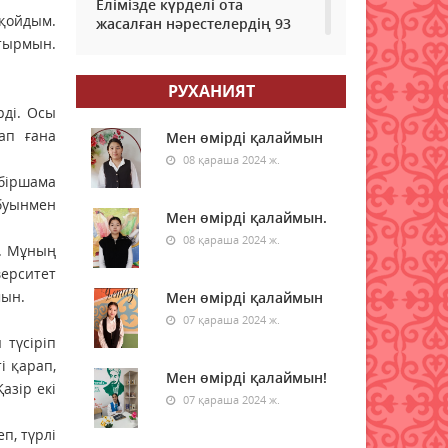
Елімізде күрделі ота
қойдым.
жасалған нәрестелердің 93
пайызы аман қалып жатыр –
тырмын.
ДСМ
РУХАНИЯТ
06 тамыз 2026 ж.
50
рді. Осы
ап ғана
Еріктілер еңбегі бағаланады:
Мен өмірді қалаймын
ЖОО-ға қабылдауда
08 қараша 2024 ж.
ескеріледі
 біршама
06 тамыз 2026 ж.
60
 буынмен
Мен өмірді қалаймын.
08 қараша 2024 ж.
Enbek.kz: Қазақстанда жұмыс
ы. Мұның
іздеушілер саны өсіп жатыр
верситет
мын.
06 тамыз 2026 ж.
Мен өмірді қалаймын
70
07 қараша 2024 ж.
 түсіріп
Доллар үздік ондыққа
"әрең" ілінді: Әлемдегі ең
і қарап,
Мен өмірді қалаймын!
қымбат валюталар тізімі
азір екі
07 қараша 2024 ж.
06 тамыз 2026 ж.
79
п, түрлі