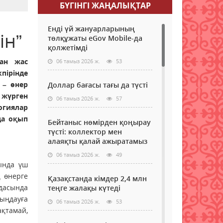
БҮГІНГI ЖАҢАЛЫҚТАР
Енді үй жануарларының
ін”
төлқұжаты eGov Mobile-да
қолжетімді
ан жас
06 тамыз 2026 ж.
53
пірінде
 – өнер
Доллар бағасы тағы да түсті
жүрген
06 тамыз 2026 ж.
57
огиялар
да оқып
Бейтаныс нөмірден қоңырау
түсті: коллектор мен
алаяқты қалай ажыратамыз
06 тамыз 2026 ж.
49
ында үш
 өнерге
Қазақстанда кімдер 2,4 млн
дасында
теңге жалақы күтеді
ыңдауға
06 тамыз 2026 ж.
53
қтамай,