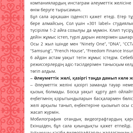
компаниялардың инстаграм әлеуметтік желісіне 
өнім беруге тырысамын.
Бұл сала әрқашан ізденісті қажет етеді. Егер 
бере алмайсың. Сол үшін «301 label» студиял
түсірілім 1-2 айға созылуы да мүмкін. Клип түс
дейін жұмыс істеп, түрлі дарын иелерімен шыға
Осы 2 жыл ішінде мен “Ninety One”, “DNA”, “CC
“Samsung”, “French House”, “Freedom Finance Ins
6 айдан астам уақыт тегін жұмыс істедім. Себе
режиссерлердің әдіс-тәсілдерімен танысқым кел
төгіп алдым.
– Әлеуметтік желі, қазіргі таңда дамып кел
– Әлеуметтік желіні қазіргі заманда тауар не
қызық болмады. Босқа уақыт құрту деп ойлайт
еңбегімнің қорытындыларын басқалармен бөлісу
желі арқылы танып, еңбектеріне қызығып осы 
жасап жүрмін.
Мобилография отандық видеографтардың қарсы
Екіншіден, бұл сала қиындықты қажет етпейді.
тұтынушы кәсіби видеографтарды жалдағаннан гө