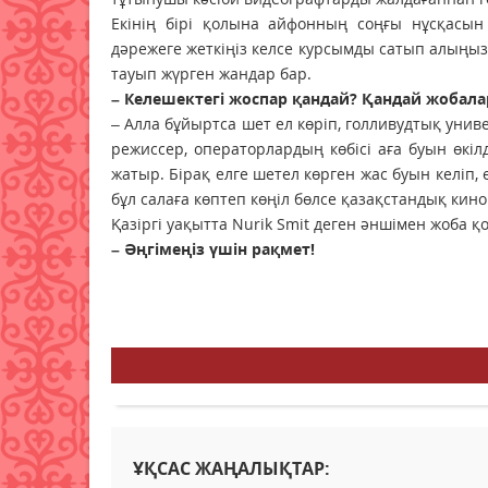
Екінің бірі қолына айфонның соңғы нұсқасын
дәрежеге жеткіңіз келсе курсымды сатып алыңыз»
тауып жүрген жандар бар.
– Келешектегі жоспар қандай? Қандай жобал
– Алла бұйыртса шет ел көріп, голливудтық униве
режиссер, операторлардың көбісі аға буын өкіл
жатыр. Бірақ елге шетел көрген жас буын келіп
бұл салаға көптеп көңіл бөлсе қазақстандық кин
Қазіргі уақытта Nurik Smit деген әншімен жоба қ
– Әңгімеңіз үшін рақмет!
ҰҚСАС ЖАҢАЛЫҚТАР: