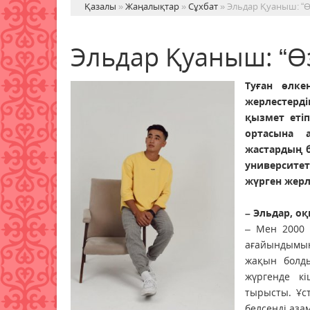
Қазалы
»
Жаңалықтар
»
Сұхбат
» Эльдар Қуаныш: “Ө
Эльдар Қуаныш: “Ө
Туған өлке
жерлестерд
қызмет етіп
ортасына 
жастардың б
университе
жүрген жерле
– Эльдар, оқ
– Мен 2000 
ағайындымын
жақын болды
жүргенде к
тырысты. Ұс
белсенді аза