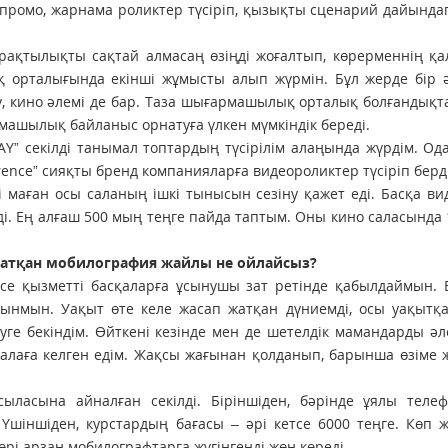
промо, жарнама роликтер түсіріп, қызықты сценарий дайындап
тұрақтылықты сақтай алмасаң өзіңді жоғалтып, көрерменнің қ
ық орталығында екінші жұмысты алып жүрмін. Бұл жерде бір 
іру, кино әлемі де бар. Таза шығармашылық орталық болғандықт
рмашылық байланыс орнатуға үлкен мүмкіндік береді.
TAY” секілді танымал топтардың түсірілім алаңында жүрдім. Од
urence” сияқты бренд компанияларға видеороликтер түсіріп берд
бі маған осы саланың ішкі тынысын сезіну қажет еді. Басқа ви
ді. Ең алғаш 500 мың теңге пайда таптым. Оны кино саласында 
е жатқан мобилография жайлы не ойлайсыз?
месе қызметті басқаларға ұсынушы зат ретінде қабылдаймын.
ынмын. Уақыт өте келе жасап жатқан дүниемді, осы уақытқа
ге бекіндім. Өйткені кезінде мен де шетелдік мамандарды әл
салаға келген едім. Жақсы жағынан қолданып, барынша өзіме
ласына айналған секілді. Біріншіден, бәрінде ұялы телеф
 Үшіншіден, курстардың бағасы – әрі кетсе 6000 теңге. Көп 
рі арзан мобилографтарға жүгінгенді жөн көреді.