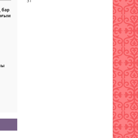
31
 бар
Бұршақ, дауыл: Еліміздің 16
ырғым
өңірінде дауылды ескерту
жарияланды
06 тамыз 2026 ж.
76
6 тамызға валюта бағамы
06 тамыз 2026 ж.
74
шы
Синоптиктер Қазақстанның
екі қаласында ауа сапасы
нашарлауы мүмкін екенін
ескертті
06 тамыз 2026 ж.
74
Қазақстандықтар тамызда
ең жарқын жұлдыз жаууын
тамашалай алады
06 тамыз 2026 ж.
78