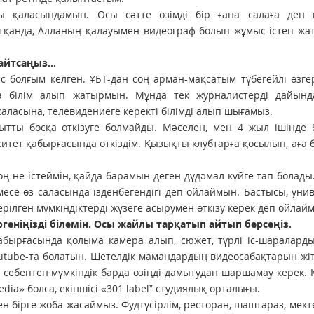
ы қаласындамын. Осы сәтте өзімді бір ғана салаға ден 
тқанда, Алланың қалауымен видеограф болып жұмыс істеп жа
йтсаңыз...
болғым келген. ҰБТ-дан соң арман-мақсатым түбегейлі өзге
а білім алып жатырмын. Мұнда тек журналистерді дайынд
аласына, телевидениеге керекті білімді алып шығамыз.
қытты босқа өткізуге болмайды. Мәселен, мен 4 жыл ішінде
итет қабырғасында өткіздім. Қызықты клубтарға қосылып, аға
соң не істеймін, қайда барамын деген дүдәмал күйге тап болад
есе өз саласында ізденбегендігі деп ойлаймын. Бастысы, уни
ілген мүмкіндіктерді жүзеге асырумен өткізу керек деп ойлай
ргеніңізді білемін. Осы жайлы тарқатып айтып берсеңіз.
бырғасында қолыма камера алып, сюжет, түрлі іс-шараларды
Youtube-та болатын. Шетелдік мамандардың видеосабақтарын жіт
 себептен мүмкіндік барда өзіңді дамытудан шаршамау керек. Қ
dia» болса, екіншісі «301 label” студиялық орталығы.
 бірге жоба жасаймыз. Фудтүсірлім, ресторан, шаштараз, мекте