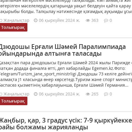
тарапынан көтерілген мәселелерді талқылады. Көп аймақта жиі
көтерілген мәселелердің қатарында уақыт белдеуін қайта қарау
тақырыбы болды. Талқылау нәтижесінде қоғамдық ауқымды ұсы
Жаңалықтар
06 қыркүйек 2024 ж.
363
0
Толығырақ
Дзюдошы Ерғали Шәмей Паралимпиада
ойындарында алтынға таласады
Қазақстан пара дзюдошысы Ерғали Шәмей 2024 жылы Парижде 
жатқан додада финалға өтті, деп хабарлайды Egemen.kz.Фото:
Telegram/Turizm_jane_sport_ministrligi Дзюдошы 73 келіге дейінгі
салмақта J1 класында өнер көрсетеді.Туризм және спорт министр
баспасөз қызметінің хабарлауынша, Ерғали Шәмей Германия...
Жаңалықтар
06 қыркүйек 2024 ж.
265
0
Толығырақ
Жаңбыр, қар, 3 градус үсік: 7-9 қыркүйекке
райы болжамы жарияланды