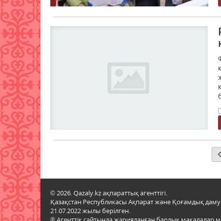
© 2026. Qazaly.kz ақпараттық агенттігі.
Қазақстан Республикасы Ақпарат және Қоғамдық даму м
21.07.2022 жылы берілген.
® Агенттік сайтында жарияланған барлық мақалалар 