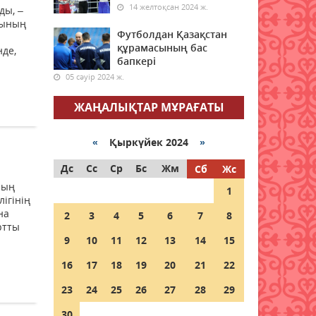
14 желтоқсан 2024 ж.
төмендейді
ды, –
йының
06 тамыз 2026 ж.
64
Футболдан Қазақстан
құрамасының бас
нде,
бапкері
Open Air: Қызылорда
облысы полиция
05 сәуір 2024 ж.
департаменті 20 мыңнан
астам көрерменнің
ЖАҢАЛЫҚТАР МҰРАҒАТЫ
қауіпсіздігін қамтамасыз етті
06 тамыз 2026 ж.
82
«
Қыркүйек 2024
»
Дс
Ұлттық банк 6 тамызға
Сс
Ср
Бс
Жм
Сб
Жс
арналған валюта бағамын
ның
1
жариялады
ігінің
на
2
06 тамыз 2026 ж.
3
4
5
77
6
7
8
ртты
9
10
11
12
13
14
15
Дауыл, жаңбыр: Еліміздің
бірнеше өңірінде ауа
16
17
18
19
20
21
22
райына байланысты ескерту
жасалды
23
24
25
26
27
28
29
06 тамыз 2026 ж.
76
30