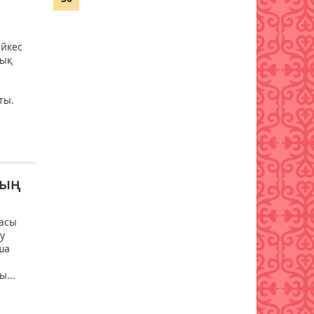
Бұршақ, дауыл: Еліміздің 16
өңірінде дауылды ескерту
әйкес
жарияланды
тық
06 тамыз 2026 ж.
78
ты.
6 тамызға валюта бағамы
06 тамыз 2026 ж.
76
Синоптиктер Қазақстанның
екі қаласында ауа сапасы
ның
нашарлауы мүмкін екенін
ескертті
06 тамыз 2026 ж.
76
басы
у
ша
Қазақстандықтар тамызда
ең жарқын жұлдыз жаууын
...
тамашалай алады
06 тамыз 2026 ж.
80