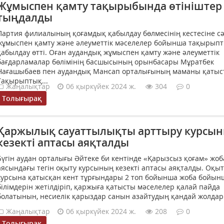
Жұмыспен қамту тақырыбында өтініштер
тыңдалды
Партия филиалының қоғамдық қабылдау бөлмесінің кестесіне с
жұмыспен қамту және әлеуметтік мәселелер бойынша тақырып
қабылдау өтті. Оған аудандық жұмыспен қамту және әлеуметтік
бағдарламалар бөлімінің басшысының орынбасары Мұратбек
Нағашыбаев пен аудандық Мансап орталығының маманы қатыс
Тақырыптық...
Жаңалықтар
06 қыркүйек 2024 ж.
304
0
Толығырақ
Қаржылық сауаттылықты арттыру курсы
кезекті аптасы аяқталды
Бүгін аудан орталығы Әйтеке би кентінде «Қарызсыз қоғам» жо
аясындағы тегін оқыту курсының кезекті аптасы аяқталды. Оқыт
курсына қатысқан кент тұрғындары 2 топ бойынша жоба бойын
білімдерін жетілдіріп, қаржыға қатысты мәселелер қалай пайда
болатынын, несиелік қарыздар санын азайтудың қандай жолдары
Жаңалықтар
06 қыркүйек 2024 ж.
208
0
Толығырақ