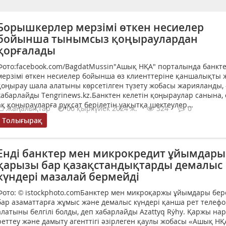
Борышкерлер мерзімі өткен несиелер
бойынша тынымсыз қоңыраулардан
қорғалады
Фото:facebook.com/BagdatMussin"Ашық НҚА" порталында банкте
мерзімі өткен несиелер бойынша өз клиенттеріне қаншалықты 
қоңырау шала алатыны көрсетілген түзету жобасы жарияланды, 
хабарлайды Tengrinews.kz.Банктен келетін қоңыраулар санына, 
ақ қоңырауларға рұқсат берілетін уақытқа шектеулер...
Жаңалықтар
06 қыркүйек 2024 ж.
324
0
Толығырақ
Енді банктер мен микрокредит ұйымдары
қарызы бар қазақстандықтарды демалыс
күндері мазалай бермейді
Фото: © istockphoto.comБанктер мен микроқаржы ұйымдары бер
бар азаматтарға жұмыс және демалыс күндері қанша рет телефо
алатыны белгілі болды, деп хабарлайды Azattyq Rýhy. Қаржы на
реттеу және дамыту агенттігі әзірлеген қаулы жобасы «Ашық НҚ