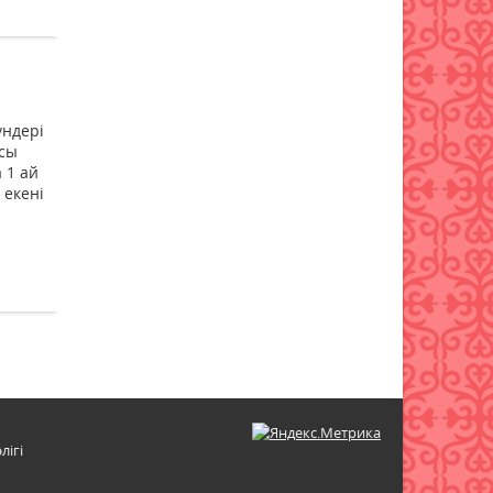
үндері
сы
 1 ай
 екені
лігі