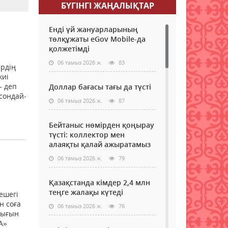
БҮГІНГI ЖАҢАЛЫҚТАР
Енді үй жануарларының
төлқұжаты eGov Mobile-да
қолжетімді
06 тамыз 2026 ж.
83
рдің
жиі
- деп
Доллар бағасы тағы да түсті
сондай-
06 тамыз 2026 ж.
87
Бейтаныс нөмірден қоңырау
түсті: коллектор мен
алаяқты қалай ажыратамыз
06 тамыз 2026 ж.
79
Қазақстанда кімдер 2,4 млн
теңге жалақы күтеді
ешегі
н соға
06 тамыз 2026 ж.
76
рығын
А»