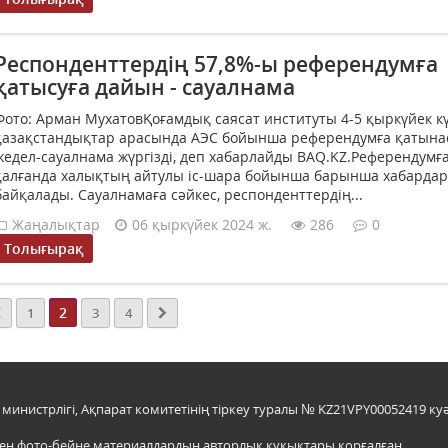
Респонденттердің 57,8%-ы референдумға
қатысуға дайын - сауалнама
Фото: Арман МухатовҚоғамдық саясат институты 4-5 қыркүйек к
қазақстандықтар арасында АЭС бойынша референдумға қатына
жедел-сауалнама жүргізді, деп хабарлайды BAQ.KZ.Референдумға
қалғанда халықтың айтулы іс-шара бойынша барынша хабардар
байқалады. Сауалнамаға сәйкес, респонденттердің...
Жаңалықтар
06 қыркүйек 2024 ж.
286
0
Толығырақ
2
1
3
4
инистрлігі, Ақпарат комитетінің тіркеу туралы № KZ21VPY00052419 куә
мен фото-бейне материалдардың авторлық құқықтары қорғалған.