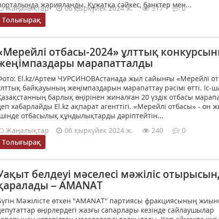
порталында жарияланды. Құжатқа сәйкес, банктер мен...
Жаңалықтар
06 қыркүйек 2024 ж.
317
0
Толығырақ
«Мерейлі отбасы-2024» ұлттық конкурсы
жеңімпаздары марапатталды
Фото: El.kz/Артем ЧУРСИНОВАстанада жыл сайынғы «Мерейлі о
ұлттық байқауының жеңімпаздарын марапаттау рәсімі өтті. Іс-
Қазақстанның барлық өңірінен жиналған 20 үздік отбасы марап
деп хабарлайды El.kz ақпарат агенттігі. «Мерейлі отбасы» - он 
ішінде отбасылық құндылықтарды дәріптейтін...
Жаңалықтар
06 қыркүйек 2024 ж.
240
0
Толығырақ
Уақыт белдеуі мәселесі мәжіліс отырысын
қаралады – AMANAT
Бүгін Мәжілісте өткен "AMANAT" партиясы фракциясының жиы
депутаттар өңірлердегі жазғы сапарлары кезінде сайлаушылар