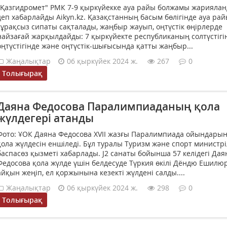
"Қазгидромет" РМК 7-9 қыркүйекке ауа райы болжамы жариялан
деп хабарлайды Aikyn.kz. Қазақстанның басым бөлігінде ауа ра
тұрақсыз сипаты сақталады, жаңбыр жауып, оңтүстік өңірлерде
найзағай жарқылдайды: 7 қыркүйекте республиканың солтүстігі
оңтүстігінде және оңтүстік-шығысында қатты жаңбыр...
Жаңалықтар
06 қыркүйек 2024 ж.
267
0
Толығырақ
Даяна Федосова Паралимпиаданың қола
жүлдегері атанды
Фото: ҰОК Даяна Федосова XVII жазғы Паралимпиада ойындары
қола жүлдесін еншіледі. Бұл туралы Туризм және спорт министріл
баспасөз қызметі хабарлады. J2 санаты бойынша 57 келідегі Дая
Федосова қола жүлде үшін белдесуде Түркия өкілі Дёндю Ешилю
айқын жеңіп, ел қоржынына кезекті жүлдені салды....
Жаңалықтар
06 қыркүйек 2024 ж.
298
0
Толығырақ