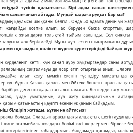
нан бері 21 адамға 2 миллион 494 мың теңгеге акт ­толтырылды
екіұдай түсінік қалыптасты. Бірі адам санын шектеумен
 тыйым салынғанын айтады. Мұндай шараға рұқсат бар ма?
тардың қаулысы шыққаны белгілі. Онда 50 адамға дейін үй жа
іргі жағдайды есепке алып, ас беруден басқа спорттық ша
 көпшілік жиындарға толықтай тыйым салынды. Сол сияқты 
иналуына жол берілмейді. Мұны жұрт естен шығармағаны дұрыс
зар мен қоғамдық көлікте жүрген суреттеріңізді байқап жүр
н күрделеніп кетті. Күн санап ауру жұқтырғандар саны артуд
шараларының сақталмауы да әсер етіп отырғаны анық. Оларға 
ағдайға алып келуі мүмкін екенін түсіндіру мақсатында қ
бірер күн бұрын Қазалы қаласы мен Әйтеке би кенті арасына қа
 бәрібір» деген көзқарастан алыстамаған. Бетперде тағу мәсел
расақ, үйде ұмытқанын, ауа жұту қиындайтынын айтады
н қарым-қатынастың қауіпті екенін ұққанын байқадым.
ніш білдіріп жатады. Бұған не айтасыз?
нтервалы болады. Олардың арасындағы алшақтық шегін ауданды
 және автомобиль жолдары бөлімі кәсіпкерлермен бірлесе бек
иі көтерілетінінен хабардармын. Аялдамада қоғамдық көлік 