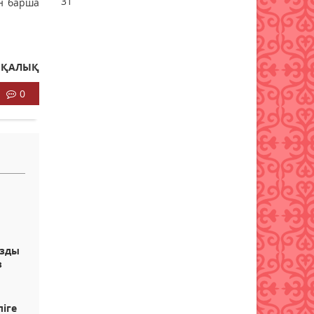
31
ан барша
теңге жалақы күтеді
06 тамыз 2026 ж.
96
Елімізде күрделі ота
ДІҚАЛЫҚ
жасалған нәрестелердің 93
пайызы аман қалып жатыр –
0
ДСМ
06 тамыз 2026 ж.
91
Еріктілер еңбегі бағаланады:
ЖОО-ға қабылдауда
ескеріледі
06 тамыз 2026 ж.
94
Enbek.kz: Қазақстанда жұмыс
іздеушілер саны өсіп жатыр
ызды
з
06 тамыз 2026 ж.
108
ліге