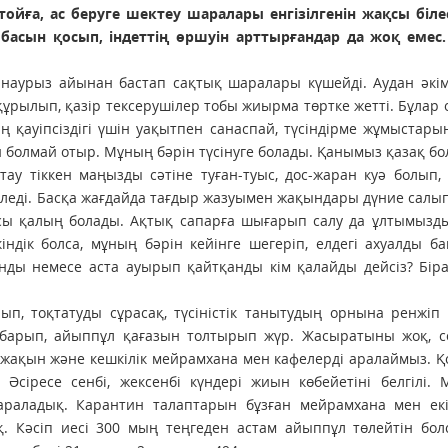
ойға, ас беруге шектеу шаралары енгізілгенін жақсы білес
басын қосып, індеттің өршуін арттырғандар да жоқ емес
наурыз айынан бастап сақтық шаралары күшейді. Аудан әкім
құрылып, қазір тексерушілер тобы жиырма төртке жетті. Бұлар 
 қауіпсіздігі үшін уақытпен санаспай, түсіндірме жұмыстары
ін болмай отыр. Мұның бәрін түсінуге болады. Қанымыз қазақ бо
ау тіккен маңызды сәтіне туған-туыс, дос-жаран куә болып, 
 келеді. Басқа жағдайда тағдыр жазуымен жақындары дүние салы
ы қалың болады. Ақтық сапарға шығарып салу да ұлтымыздың
мкіндік болса, мұның бәрін кейінге шегеріп, елдегі ахуалды б
анды немесе аста ауырып қайтқанды кім қалайды дейсіз? Бір
п, тоқтатуды сұрасақ, түсіністік танытудың орнына ренжіп
і барып, айыппұл қағазын толтырып жүр. Жасыратыны жоқ, с
е жақын және кешкілік мейрамхана мен кафелерді аралаймыз. 
Әсіресе сенбі, жексенбі күндері жиын көбейетіні белгілі. 
араладық. Карантин талаптарын бұзған мейрамхана мен екі
қ. Кәсіп иесі 300 мың теңгеден астам айыппұл төлейтін бол