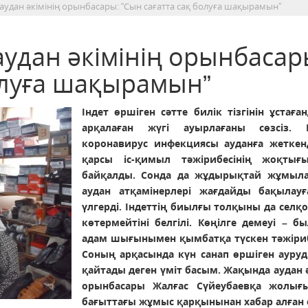
 аудан әкімінің орынбасары: “Сын сағатта сақ болуға шақырамын”
аудан әкімінің орынбасар
олуға шақырамын”
Індет өршіген сәтте билік тізгінін ұстаға
арқалаған жүгі ауырлағаны сөзсіз. 
коронавирус инфекциясы ауданға жеткен
қарсы іс-қимыл тәжірибесінің жоқтығ
байқалды. Сонда да жұдырықтай жұмыла
аудан атқамінерлері жағдайды бақылау
үлгерді. Індеттің биылғы толқыны да селқ
көтермейтіні белгілі. Көңілге демеуі – б
адам шығынымен қымбатқа түскен тәжіриб
Соның арқасында күн санап өршіген ауруд
қайтады деген үміт басым. Жақында аудан ә
орынбасары Жалғас Сүйеубаевқа жолығ
бағыттағы жұмыс қарқынынан хабар алған е