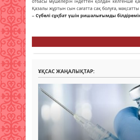
отбасы мүшелерін індеттен қолдан келгенше қа
Қазалы жұртын сын сағатта сақ болуға, мақсатт
– Сүбелі сұқбат үшін ришалығымды білдіремін
ҰҚСАС ЖАҢАЛЫҚТАР: