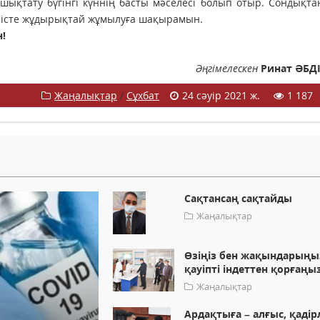
шықтату бүгінгі күннің басты мәселесі болып отыр. Сондықт
ы істе жұдырықтай жұмылуға шақырамын.
!
Әңгімелескен
Ринат ӘБ
Жаңалықтар
/
Сұхбат
24 сәуір 2021 ж.
1 187
Сақтансаң сақтайды
Жаңалықтар
Өзіңіз бен жақындарың
қауіпті індеттен қорғаңы
Жаңалықтар
Ардақтыға – алғыс, қадір