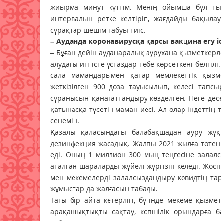
жиырма минут күттім. Менің ойымша бұл тым 
интервалын ретке келтіріп, жағдайды бақыл
сұрақтар шешім табуы тиіс.
– Ауданда коронавирусқа қарсы вакцина егу 
– Бұған дейін ауданаралық аурухана қызметкерл
алудағы игі істе ұстаздар төбе көрсеткені белгіл
сала мамандарымен қатар мемлекеттік қызм
жеткізілген 900 доза тауысылып, келесі тапс
сұранысын қанағаттандыру көзделген. Неге дес
қатынасқа түсетін маман иесі. Ал олар індеттің
сенемін.
Қазалы қаласындағы балабақшадан ауру жұқ
дезинфекция жасадық. Жалпы 2021 жылға төтен
еді. Оның 1 миллион 300 мың теңгесіне залал
аталған шараларды жүйелі жүргізіп келеді. Жосп
мен мекемелерді залалсыздандыру ковидтің та
жұмыстар да жалғасын табады.
Тағы бір айта кетерлігі, бүгінде мекеме қызм
арақашықтықты сақтау, көпшілік орындарға б