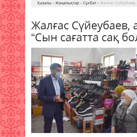
Қазалы
»
Жаңалықтар
»
Сұхбат
» Жалғас Сүйеубаев,
Жалғас Сүйеубаев, 
“Сын сағатта сақ б