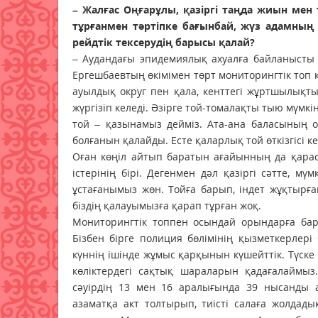
– Жалғас Оңғарұлы, қазіргі таңда жиын мен т
тұрғанмен тәртіпке бағынбай, жүз адамның 
рейдтік тексерудің барысы қалай?
– Аудандағы эпидемиялық ахуалға байланысты 
Ергешбаевтың өкімімен төрт мониторингтік топ 
ауылдық округ пен қала, кенттегі жұртшылықтың
жүргізіп келеді. Әзірге той-томалақты тыю мүмк
той – қазынамыз дейміз. Ата-ана баласының от
болғанын қалайды. Есте қаларлық той өткізгісі
Оған көңіл айтып баратын ағайынның да қарас
істерінің бірі. Дегенмен дәл қазіргі сәтте, мү
ұстағанымыз жөн. Тойға барып, індет жұқтырғ
біздің қалауымызға қарап тұрған жоқ.
Мониторингтік топпен осындай орындарға бары
Бізбен бірге полиция бөлімінің қызметкерлер
күннің ішінде жұмыс қарқынын күшейттік. Түск
көліктердегі сақтық шараларын қадағалаймыз. 
сәуірдің 13 мен 16 аралығында 39 нысанды 
азаматқа акт толтырып, тиісті салаға жолдады