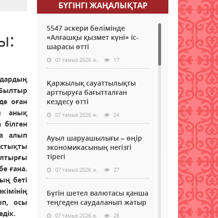
БҮГІНГI ЖАҢАЛЫҚТАР
5547 әскери бөлімінде
ы:
«Алғашқы қызмет күні» іс-
шарасы өтті
07 тамыз 2026 ж.
17
ндардың
Қаржылық сауаттылықты
Былтыр
арттыруға бағытталған
де оған
кездесу өтті
ы анық
07 тамыз 2026 ж.
24
 білген
ға алып
Ауыл шаруашылығы – өңір
остықты
экономикасының негізгі
тірегі
ылтырғы
е ғана.
07 тамыз 2026 ж.
27
ың беті
кімінің
Бүгін шетел валютасы қанша
ып, осы
теңгеден саудаланып жатыр
дік.
07 тамыз 2026 ж.
28