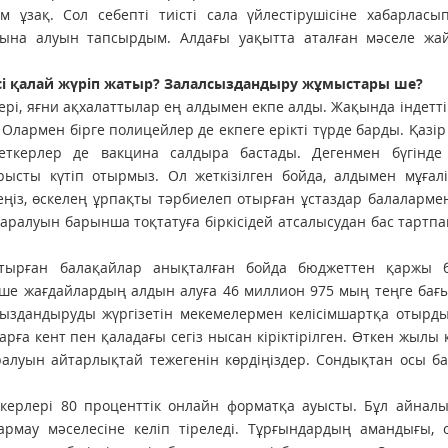
ұзақ. Сол себепті тиісті сала үйлестірушісіне хабарласып
ауына алуын тапсырдым. Алдағы уақытта аталған мәселе жа
ісі қалай жүріп жатыр? Залалсыздандыру жұмыстары ше?
ері, яғни ақхалаттылар ең алдымен екпе алды. Жақында індетт
і. Олармен бірге полицейлер де екпеге ерікті түрде барды. Қазір
еткерлер де вакцина салдыра бастады. Дегенмен бүгінде
ырысты күтіп отырмыз. Ол жеткізілген бойда, алдымен мұғал
еңіз, өскелең ұрпақты тәрбиелеп отырған ұстаздар балаларме
 таралуын барынша тоқтатуға біркісідей атсалысудан бас тартп
тырған балақайлар анықталған бойда бюджеттен қаржы бө
ше жағдайлардың алдын алуға 46 миллион 975 мың теңге бағ
сыздандыруды жүргізетін мекемелермен келісімшартқа отырд
арға кент пен қаладағы сегіз нысан кіріктірілген. Өткен жылы
ралуын айтарлықтай тежегенін көрдіңіздер. Сондықтан осы б
еткерлері 80 проценттік онлайн форматқа ауысты. Бұл айналы
армау мәселесіне келіп тіреледі. Тұрғындардың амандығы, 