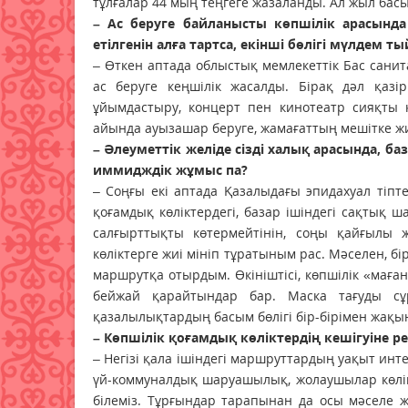
тұлғалар 44 мың теңгеге жазаланды. Ал жыл басы
– Ас беруге байланысты көпшілік арасында 
етілгенін алға тартса, екінші бөлігі мүлдем
– Өткен аптада облыстық мемлекеттік Бас сани
ас беруге кеңшілік жасалды. Бірақ дәл қаз
ұйымдастыру, концерт пен кинотеатр сияқты
айында ауызашар беруге, жамағаттың мешітке ж
– Әлеуметтік желіде сізді халық арасында, ба
иммидждік жұмыс па?
– Соңғы екі аптада Қазалыдағы эпидахуал тіпте
қоғамдық көліктердегі, базар ішіндегі сақтық 
салғырттықты көтермейтінін, соңы қайғылы ж
көліктерге жиі мініп тұратыным рас. Мәселен, 
маршрутқа отырдым. Өкініштісі, көпшілік «маған
бейжай қарайтындар бар. Маска тағуды сұ
қазалылықтардың басым бөлігі бір-бірімен жақы
– Көпшілік қоғамдық көліктердің кешігуіне ре
– Негізі қала ішіндегі маршруттардың уақыт и
үй-коммуналдық шаруашылық, жолаушылар көлігі
білеміз. Тұрғындар тарапынан да осы мәселе ж