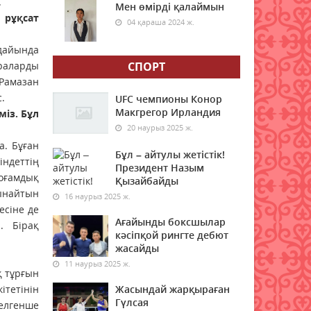
.
Мен өмірді қалаймын
07 тамыз 2026 ж.
31
 рұқсат
04 қараша 2024 ж.
Өңірлерде жел күшейіп,
ғдайында
найзағай ойнайды
раларды
СПОРТ
07 тамыз 2026 ж.
32
Рамазан
.
UFC чемпионы Конор
7 тамызға валюта бағамы
Макгрегор Ирландия
міз. Бұл
20 наурыз 2025 ж.
07 тамыз 2026 ж.
29
а. Бұған
Бұл – айтулы жетістік!
індеттің
Енді бастауыш сынып
Президент Назым
оқушылары ТЖБ мен БЖБ
оғамдық
Қызайбайды
тапсырмайды
тынайтын
16 наурыз 2025 ж.
есіне де
07 тамыз 2026 ж.
31
Ағайынды боксшылар
. Бірақ
кәсіпқой рингте дебют
Қазалы ауданында
жасайды
қаржылық қауіпсіздік
11 наурыз 2025 ж.
бойынша кездесу өтті
қ тұрғын
07 тамыз 2026 ж.
31
ітетінін
Жасындай жарқыраған
Гүлсая
келгенше