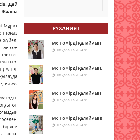
із. Дей
. Жалпы
Бүгін бірнеше қалада ауа
сапасы төмендейді
і Мұрат
РУХАНИЯТ
07 тамыз 2026 ж.
25
он тоғыз
н жүйелі
Аптап ыстық: Қазгидромет
Мен өмірді қалаймын
лған соң
ауа райына байланысты
08 қараша 2024 ж.
тілектес
ескерту жасады
п жатыр.
07 тамыз 2026 ж.
32
Мен өмірді қалаймын.
 үлгілі
08 қараша 2024 ж.
ақылауда
Жаңбыр және аптап: 7
ақ вирус
тамызда Қазақстанда ауа
райы қандай болады?
Мен өмірді қалаймын
 жатады.
07 тамыз 2026 ж.
32
07 қараша 2024 ж.
оңғы он
Қоғамдық
Зейнетақы жинақтарын
Мен өмірді қалаймын!
Мәселен,
тұрақты түрде
қалыптастыратын
07 қараша 2024 ж.
 бірдей
қазақстандықтардың саны
са, жеке
артып келеді