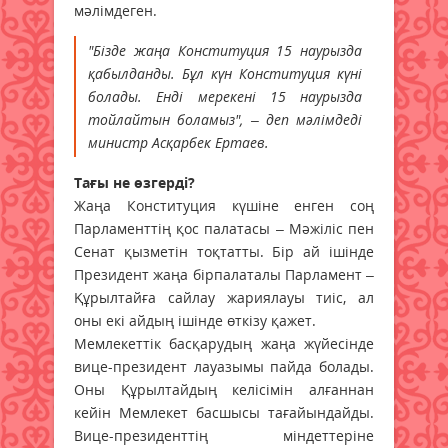
мәлімдеген.
"Бізде жаңа Конституция 15 наурызда
қабылданды. Бұл күн Конституция күні
болады. Енді мерекені 15 наурызда
тойлайтын боламыз", – деп мәлімдеді
министр Асқарбек Ертаев.
Тағы не өзгерді?
Жаңа Конституция күшіне енген соң
Парламенттің қос палатасы – Мәжіліс пен
Сенат қызметін тоқтатты. Бір ай ішінде
Президент жаңа бірпалаталы Парламент –
Құрылтайға сайлау жариялауы тиіс, ал
оны екі айдың ішінде өткізу қажет.
Мемлекеттік басқарудың жаңа жүйесінде
вице-президент лауазымы пайда болады.
Оны Құрылтайдың келісімін алғаннан
кейін Мемлекет басшысы тағайындайды.
Вице-президенттің міндеттеріне