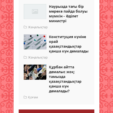
Наурызда тағы бір
мереке пайда болуы
мүмкін - Әділет
министрі
Жаңалықтар
Конституция күніне
орай
қазақстандықтар
қанша күн демалады
Жаңалықтар
Құрбан айтта
демалыс жоқ:
тамызда
қазақстандықтар
қанша күн
демалады?
Қоғам