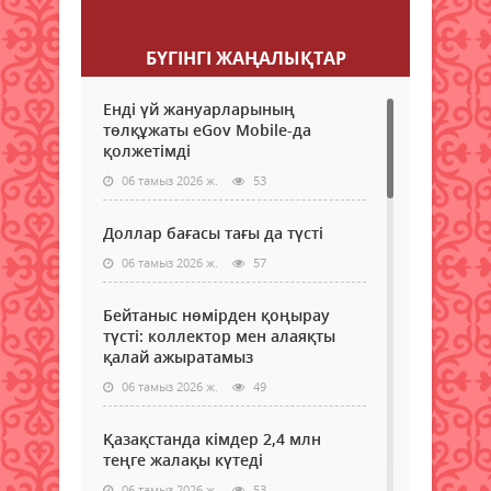
Пікір қалдыру
БҮГІНГI ЖАҢАЛЫҚТАР
Енді үй жануарларының
төлқұжаты eGov Mobile-да
қолжетімді
06 тамыз 2026 ж.
53
Доллар бағасы тағы да түсті
06 тамыз 2026 ж.
57
Бейтаныс нөмірден қоңырау
түсті: коллектор мен алаяқты
қалай ажыратамыз
06 тамыз 2026 ж.
49
Қазақстанда кімдер 2,4 млн
теңге жалақы күтеді
06 тамыз 2026 ж.
53