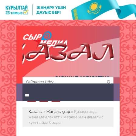
QAZALY.KZ АҚПАРАТТЫҚ
АГЕНТТІГІ
Қазалы
»
Жаңалықтар
» Қазақстанда
жаңа мемлекеттік мереке мен демалыс
күні пайда болды