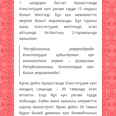
1 шілдеден бастап Қазақстанда
Конституция күні ресми түрде 15 наурыз
болып бекітілді. Бұл күн мемлекеттік
мереке болып жарияланды. Бұл туралы
жаңа Конституция мәтінінде, атап
айтқанда 94-баптың 2-тармағында
жазылған:
"Республикалық референдумда
Конституция қабылданған күн
мемлекеттік мереке – Қазақстан
Республикасының Конституция күні
болып жарияланады".
Бұған дейін Қазақстанда Конституция күні
жаздың соңында – 30 тамызда атап
өтілетін. Енді бұл күн ресми түрде
жойылды. Еңбек және халықты әлеуметтік
қорғау министрлігі бұған дейін 30 тамыз
бұдан былай демалыс күні болмайтынын