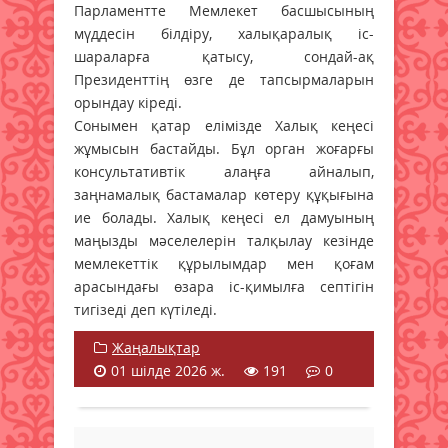
Парламентте Мемлекет басшысының
мүддесін білдіру, халықаралық іс-
шараларға қатысу, сондай-ақ
Президенттің өзге де тапсырмаларын
орындау кіреді.
Сонымен қатар елімізде Халық кеңесі
жұмысын бастайды. Бұл орган жоғарғы
консультативтік алаңға айналып,
заңнамалық бастамалар көтеру құқығына
ие болады. Халық кеңесі ел дамуының
маңызды мәселелерін талқылау кезінде
мемлекеттік құрылымдар мен қоғам
арасындағы өзара іс-қимылға септігін
тигізеді деп күтіледі.
Жаңалықтар
01 шілде 2026 ж.
191
0