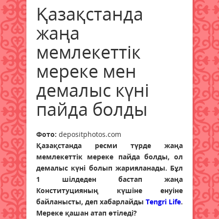
Қазақстанда
жаңа
мемлекеттік
мереке мен
демалыс күні
пайда болды
Фото:
depositphotos.com
Қазақстанда ресми түрде жаңа
мемлекеттік мереке пайда болды, ол
демалыс күні болып жарияланады. Бұл
1 шілдеден бастап жаңа
Конституцияның күшіне енуіне
байланысты, деп хабарлайды
Tengri Life
.
Мереке қашан атап өтіледі?