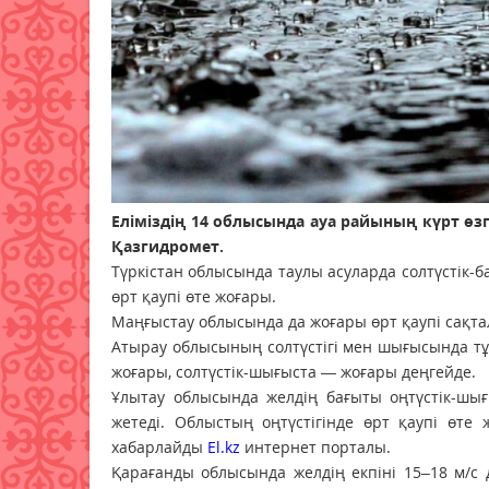
Еліміздің 14 облысында ауа райының күрт ө
Қазгидромет.
Түркістан облысында таулы асуларда солтүстік-б
өрт қаупі өте жоғары.
Маңғыстау облысында да жоғары өрт қаупі сақта
Атырау облысының солтүстігі мен шығысында тұма
жоғары, солтүстік-шығыста — жоғары деңгейде.
Ұлытау облысында желдің бағыты оңтүстік-шығы
жетеді. Облыстың оңтүстігінде өрт қаупі өте
хабарлайды
El.kz
интернет порталы.
Қарағанды облысында желдің екпіні 15–18 м/с