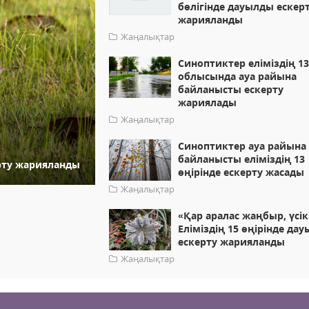
бөлігінде дауылды ескер
жарияланды
Жаңалықтар
Синоптиктер еліміздің 1
облысында ауа райына
байланысты ескерту
жариялады
Жаңалықтар
Синоптиктер ауа райына
байланысты еліміздің 13
ерту жарияланды
өңірінде ескерту жасады
Жаңалықтар
«Қар аралас жаңбыр, үсік
Еліміздің 15 өңірінде да
ескерту жарияланды
Жаңалықтар