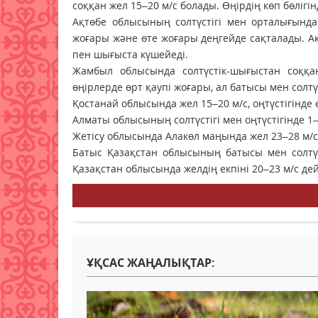
соққан жел 15–20 м/с болады. Өңірдің көп бөлігін
Ақтөбе облысының солтүстігі мен орталығында
жоғары және өте жоғары деңгейде сақталады. Ақм
пен шығыста күшейеді.
Жамбыл облысында солтүстік-шығыстан соққан 
өңірлерде өрт қаупі жоғары, ал батысы мен солтү
Қостанай облысында жел 15–20 м/с, оңтүстігінде 
Алматы облысының солтүстігі мен оңтүстігінде 1–6
Жетісу облысында Алакөл маңында жел 23–28 м/с де
Батыс Қазақстан облысының батысы мен солтүсті
Қазақстан облысында желдің екпіні 20–23 м/с дей
ҰҚСАС ЖАҢАЛЫҚТАР: