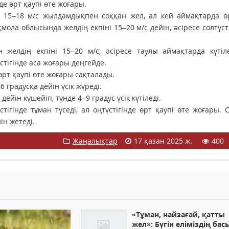
де өрт қаупі өте жоғары.
 15–18 м/с жылдамдықпен соққан жел, ал кей аймақтарда өр
ола облысында желдің екпіні 15–20 м/с дейін, әсіресе солтүст
желдің екпіні 15–20 м/с, әсіресе таулы аймақтарда күтіле
стігінде аса жоғары деңгейде.
өрт қаупі өте жоғары сақталады.
 градусқа дейін үсік жүреді.
йін күшейіп, түнде 4–9 градус үсік күтіледі.
гінде тұман түседі, ал оңтүстігінде өрт қаупі өте жоғары. С
ін жетеді.
Жаңалықтар
17 қазан 2025 ж.
400
«Тұман, найзағай, қатты
жел»: Бүгін еліміздің ба