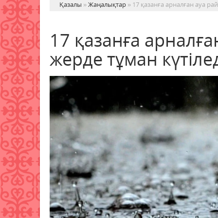
Қазалы
»
Жаңалықтар
» 17 қазанға арналған ауа райы
17 қазанға арналған
жерде тұман күтіле