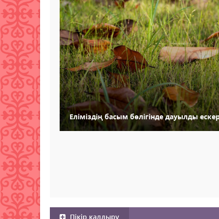
Еліміздің басым бөлігінде дауылды еск
Пікір қалдыру