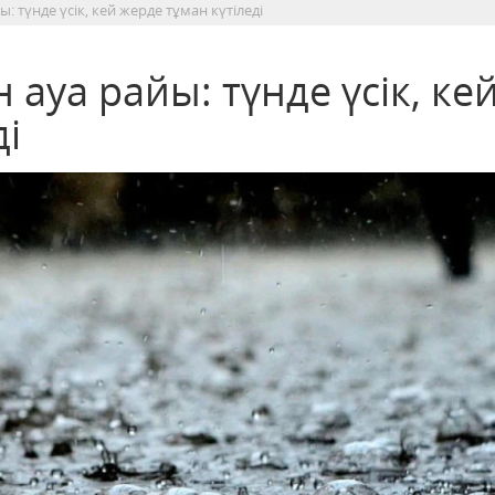
: түнде үсік, кей жерде тұман күтіледі
 ауа райы: түнде үсік, ке
ді