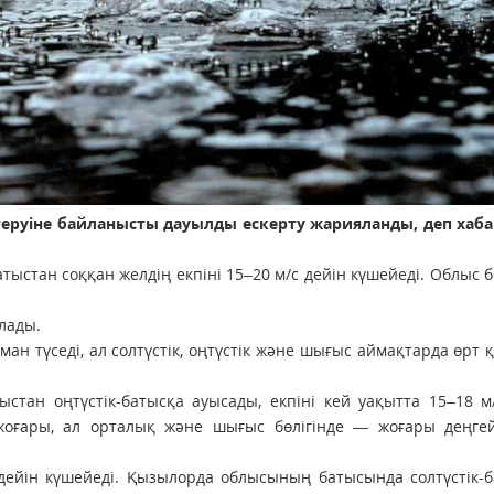
згеруіне байланысты дауылды ескерту жарияланды, деп хаб
атыстан соққан желдің екпіні 15–20 м/с дейін күшейеді. Облыс
лады.
н түседі, ал солтүстік, оңтүстік және шығыс аймақтарда өрт қ
стан оңтүстік-батысқа ауысады, екпіні кей уақытта 15–18 м
 жоғары, ал орталық және шығыс бөлігінде — жоғары деңгей
 дейін күшейеді. Қызылорда облысының батысында солтүстік-