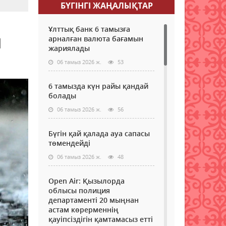
БҮГІНГI ЖАҢАЛЫҚТАР
Ұлттық банк 6 тамызға
й
арналған валюта бағамын
жариялады
06 тамыз 2026 ж.
53
6 тамызда күн райы қандай
болады
06 тамыз 2026 ж.
56
Бүгін қай қалада ауа сапасы
төмендейді
06 тамыз 2026 ж.
48
Open Air: Қызылорда
облысы полиция
департаменті 20 мыңнан
астам көрерменнің
қауіпсіздігін қамтамасыз етті