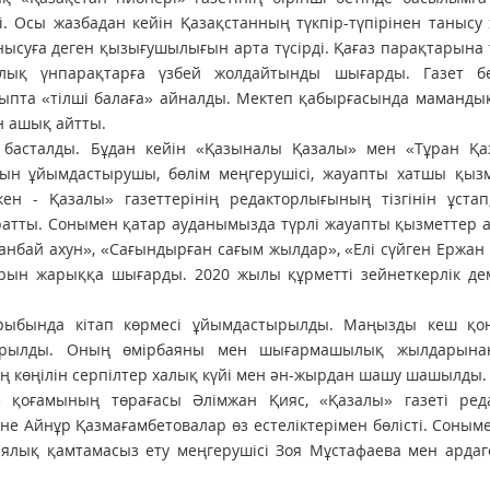
 Осы жазбадан кейін Қазақстанның түкпір-түпірінен танысу
нысуға деген қызығушылығын арта түсірді. Қағаз парақтарына 
алық үнпарақтарға үзбей жолдайтынды шығарды. Газет бе
ыпта «тілші балаға» айналды. Мектеп қабырғасында маманды
н ашық айтты.
 басталды. Бұдан кейін «Қазыналы Қазалы» мен «Тұран Қа
рын ұйымдастырушы, бөлім меңгерушісі, жауапты хатшы қызм
ен - Қазалы» газеттерінің редакторлығының тізгінін ұстап
атты. Сонымен қатар ауданымызда түрлі жауапты қызметтер 
анбай ахун», «Сағындырған сағым жылдар», «Елі сүйген Ержан
тарын жарыққа шығарды. 2020 жылы құрметті зейнеткерлік д
рыбында кітап көрмесі ұйымдастырылды. Маңызды кеш қо
ұрылды. Оның өмірбаяны мен шығармашылық жылдарынан
ың көңілін серпілтер халық күйі мен ән-жырдан шашу шашылды.
 қоғамының төрағасы Әлімжан Қияс, «Қазалы» газеті ред
е Айнұр Қазмағамбетовалар өз естеліктерімен бөлісті. Соным
ялық қамтамасыз ету меңгерушісі Зоя Мұстафаева мен ардаг