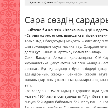
Қазалы
»
Қоғам
» Сара сөздің сардары
Сара сөздің сардар
Әйтеке би кенттік кітапхананың ұйымдас
«Сырды жүрек еткен, шындықты тірек еткен» а
Тағылымды басқосудың мақсаты – өлкеміздегі 
шығармаларын оқуға насихаттау. Олардың өнеге
деген құлшынысын арттыру болып табылады.
Сахи Бахиұлы Алматы қаласындағы С.М.Киро
журналистика факультетін бітірген жылдан бас
арнаған. Бүгінде алдыңғы буын өкілдері қата
адамдарының жарқын бейнесін жария етуге ж
жаңалықтар оның жазған мақалалары арқылы кө
етті.
Сөз сардары 1957 жылдың 7 қарашасында Қыз
келген. 1964 жылы осы ауылдағы Ү.Түктібаев а
сызуға бейімділігі байқалып, бейнелеу пәнінен с
Ең алғашқы жазбасы 7 сыныпта республикалық