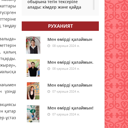
обырына тегін тексеріле
 хаттары
алады: кімдер және қайда
түсірген
өтуге болады?
ттеріне
09 тамыз 2026 ж.
56
қ таңдау
РУХАНИЯТ
Самокаттың қаупі неде?
залыда»
Ғалымдар зерттеу нәтижесін
Мен өмірді қалаймын
жариялады
еттерін
08 қараша 2024 ж.
, қалың
09 тамыз 2026 ж.
58
атқарды.
Мен өмірді қалаймын.
 жырау»,
"Қазақстан халқына"
08 қараша 2024 ж.
емалысқа
қоғамдық қоры 350 білім
беру грантын бөлді
нағымен
Мен өмірді қалаймын
09 тамыз 2026 ж.
55
 үзінді
07 қараша 2024 ж.
Қазақстанда электр
энергиясын жүздеген
акциясы
Мен өмірді қалаймын!
жылдар бойы көмірден
ен қатар
өндірмек
07 қараша 2024 ж.
ер-ұстаз
09 тамыз 2026 ж.
58