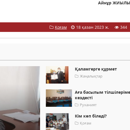
Айнұр ЖИЫЛ
Қоғам
18 қазан 2023 ж.
344
Қаламгерге құрмет
Жаңалықтар
Аға басылым тілшілерім
кездесті
Руханият
Кім көп біледі?
Қоғам