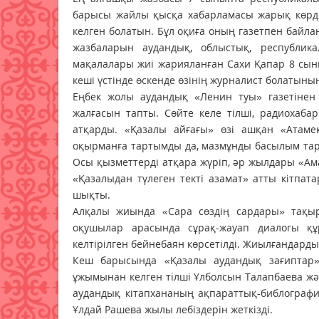
барысы жайлы қысқа хабарламасы жарық көрді.
келген болатын. Бұл оқиға оның газетпен байла
жазбаларын аудандық, облыстық, республик
мақалалары жиі жарияланған Сахи Қапар 8 сын
кеші үстінде өскенде өзінің журналист болатыны
Еңбек жолы аудандық «Ленин туы» газетінен
жалғасын тапты. Сөйте келе тілші, радиохаба
атқарды. «Қазалы айғағы» өзі ашқан «Атамек
оқырманға тартымды да, мазмұнды басылым тар
Осы қызметтерді атқара жүріп, әр жылдары «Ам
«Қазалыдан түлеген текті азамат» атты кітпа
шықты.
Алқалы жиында «Сара сөздің сардары» тақы
оқушылар арасында сұрақ-жауап диалогы қ
келтірілген бейнебаян көрсетілді. Жиылғандард
Кеш барысында «Қазалы аудандық зағиптар»
ұжымынан келген тілші Ұлболсын Талапбаева жән
аудандық кітапхананың ақпараттық-библографи
Ұлдай Рашева жылы лебіздерін жеткізді.