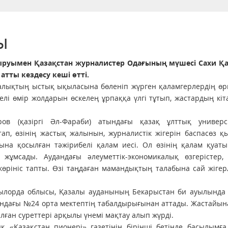
ы
тыруымен Қазақстан журналистер Одағының мүшесі Сахи Қ
тты кездесу кеші өтті.
халықтың ыстық ықыласына бөленіп жүрген қаламгерлердің өр
лі өмір жолдарын өскелең ұрпаққа үлгі тұтып, жастардың кіт
в (қазіргі Әл-Фараби) атындағы қазақ ұлттық универси
тап, өзінің жастық жалынын, журналистік жігерін баспасөз қ
рына қосылған тәжірибелі қалам иесі. Ол өзінің қалам қуат
ұмсады. Аудандағы әлеуметтік-экономикалық өзгерістер, 
рініс тапты. Өзі таңдаған мамандықтың талабына сай жігер
ылорда облысы, Қазалы ауданының Бекарыстан би ауылында 
тындағы №24 орта мектептің табалдырығынан аттады. Жастайын
алған суреттері арқылы үнемі мақтау алып жүрді.
 «Қазақстан пионері» газетінің бірінші бетінде басылымға