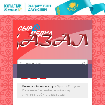
QAZALY.KZ АҚПАРАТТЫҚ
АГЕНТТІГІ
Қазалы
»
Жаңалықтар
» SpaceX Оңтүстік
Кореяның бесінші әскери барлау
спутнигін орбитаға шығарды