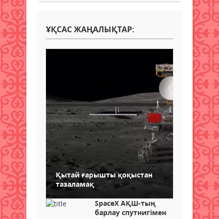
ҰҚСАС ЖАҢАЛЫҚТАР:
Қытай ғарышты қоқыстан
тазаламақ
SpaceX АҚШ-тың
барлау спутнигімен