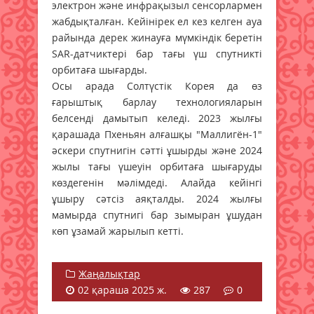
электрон және инфрақызыл сенсорлармен
жабдықталған. Кейінірек ел кез келген ауа
райында дерек жинауға мүмкіндік беретін
SAR-датчиктері бар тағы үш спутникті
орбитаға шығарды.
Осы арада Солтүстік Корея да өз
ғарыштық барлау технологияларын
белсенді дамытып келеді. 2023 жылғы
қарашада Пхеньян алғашқы "Маллигён-1"
әскери спутнигін сәтті ұшырды және 2024
жылы тағы үшеуін орбитаға шығаруды
көздегенін мәлімдеді. Алайда кейінгі
ұшыру сәтсіз аяқталды. 2024 жылғы
мамырда спутнигі бар зымыран ұшудан
көп ұзамай жарылып кетті.
Жаңалықтар
02 қараша 2025 ж.
287
0