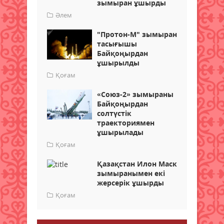
зымыран ұшырды
Әлем
"Протон-М" зымыран
тасығышы
Байқоңырдан
ұшырылды
Қоғам
«Союз-2» зымыраны
Байқоңырдан
солтүстік
траекториямен
ұшырылады
Қоғам
Қазақстан Илон Маск
зымыранымен екі
жерсерік ұшырды
Қоғам