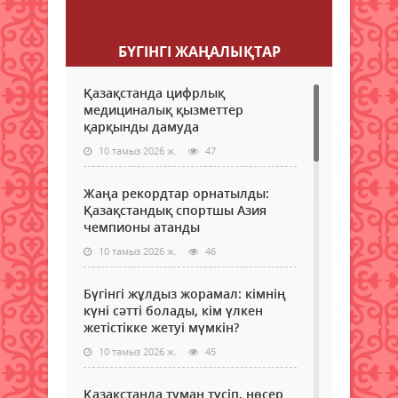
Пікір қалдыру
БҮГІНГI ЖАҢАЛЫҚТАР
Қазақстанда цифрлық
медициналық қызметтер
қарқынды дамуда
10 тамыз 2026 ж.
47
Жаңа рекордтар орнатылды:
Қазақстандық спортшы Азия
чемпионы атанды
10 тамыз 2026 ж.
46
Бүгінгі жұлдыз жорамал: кімнің
күні сәтті болады, кім үлкен
жетістікке жетуі мүмкін?
10 тамыз 2026 ж.
45
Қазақстанда тұман түсіп, нөсер