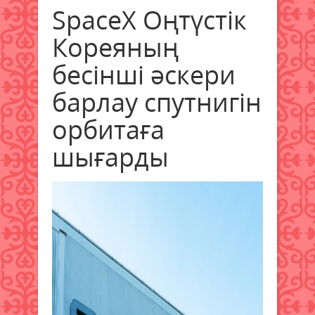
SpaceX Оңтүстік
Кореяның
бесінші әскери
барлау спутнигін
орбитаға
шығарды