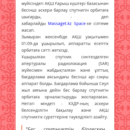
мүйісіндегі АҚШ Ғарыш күштері базасынан
бесінші әскери барлау спутнигін орбитаға
шығарды, - деп
хабарлайды
Massaget.kz
Space
-ке сілтеме
жасап.
Зымыран жексенбіде АҚШ уақытымен
01:09-да ұшырылып, аппаратты есептік
орбитаға сәтті жеткізді.
Ұшырылған спутник синтезделген
апертуралы радиолокация (SAR)
жүйесімен жабдықталған және ұлттық
бағдарлама аясындағы бесінші әрі соңғы
аппарат болды. Бағдарлама бойынша Сеул
жыл аяғына дейін бес барлау спутнигін
орбитаға орналастыруды жоспарлаған.
Негізгі міндеті - КХДР-ның әскери
белсенділігін бақылау және АҚШ
спутниктік суреттеріне тәуелділікті азайту.
"Бес спутниктің бірлескен