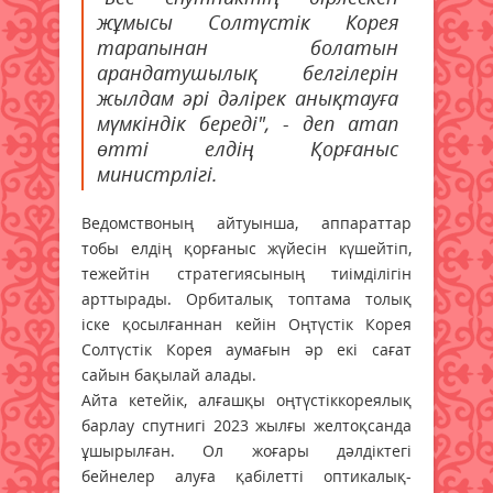
жұмысы Солтүстік Корея
тарапынан болатын
арандатушылық белгілерін
жылдам әрі дәлірек анықтауға
мүмкіндік береді", - деп атап
өтті елдің Қорғаныс
министрлігі.
Ведомствоның айтуынша, аппараттар
тобы елдің қорғаныс жүйесін күшейтіп,
тежейтін стратегиясының тиімділігін
арттырады. Орбиталық топтама толық
іске қосылғаннан кейін Оңтүстік Корея
Солтүстік Корея аумағын әр екі сағат
сайын бақылай алады.
Айта кетейік, алғашқы оңтүстіккореялық
барлау спутнигі 2023 жылғы желтоқсанда
ұшырылған. Ол жоғары дәлдіктегі
бейнелер алуға қабілетті оптикалық-