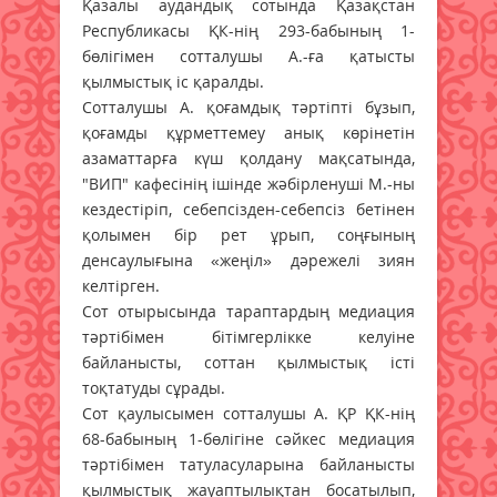
Қазалы аудандық сотында Қазақстан
Республикасы ҚК-нің 293-бабының 1-
бөлігімен сотталушы А.-ға қатысты
қылмыстық іс қаралды.
Сотталушы А. қоғамдық тәртіпті бұзып,
қоғамды құрметтемеу анық көрінетін
азаматтарға күш қолдану мақсатында,
"ВИП" кафесінің ішінде жәбірленуші М.-ны
кездестіріп, себепсізден-себепсіз бетінен
қолымен бір рет ұрып, соңғының
денсаулығына «жеңіл» дәрежелі зиян
келтірген.
Сот отырысында тараптардың медиация
тәртібімен бітімгерлікке келуіне
байланысты, соттан қылмыстық істі
тоқтатуды сұрады.
Сот қаулысымен сотталушы А. ҚР ҚК-нің
68-бабының 1-бөлігіне сәйкес медиация
тәртібімен татуласуларына байланысты
қылмыстық жауаптылықтан босатылып,