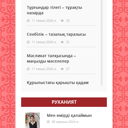
Тұрғындар тілегі – тұрақты
назарда
11 тамыз 2026 ж.
23
Сенбілік – тазалық таразысы
11 тамыз 2026 ж.
22
Мәслихат талқысында –
маңызды мәселелер
11 тамыз 2026 ж.
27
Құрылыстағы қарышты қадам
11 тамыз 2026 ж.
40
РУХАНИЯТ
Елеулі еңбек иесіне құрмет
11 тамыз 2026 ж.
39
Мен өмірді қалаймын
08 қараша 2024 ж.
Даналықтың дара жолы: ақыл ой