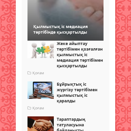
Қылмыстық іс медиация
тәртібінде қысқартылды
Жеке айыптау
тәртібімен қозғалған
қылмыстық іс
медиация тәртібімен
қысқартылды
Қоғам
Бұйрықтық іс
жүргізу тәртібімен
қылмыстық іс
қаралды
Қоғам
Тараптардың
татуласуына
байланысты