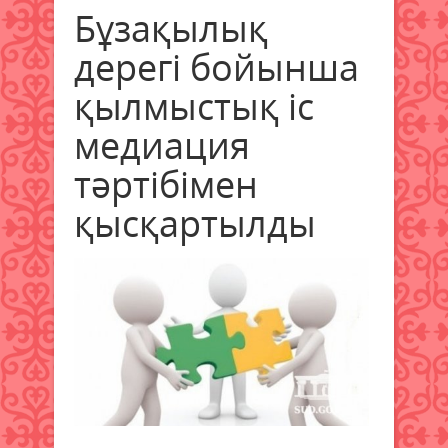
Бұзақылық
дерегі бойынша
қылмыстық іс
медиация
тәртібімен
қысқартылды