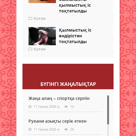
қылмыстық іс
тоқтатылды
Қоғам
Қылмыстық іс
өндірістен
тоқтатылды
Қоғам
Пікір қалдыру
БҮГІНГI ЖАҢАЛЫҚТАР
Жаңа алаң – спортқа серпін
11 тамыз 2026 ж.
14
Рухани азықты серік еткен
11 тамыз 2026 ж.
26