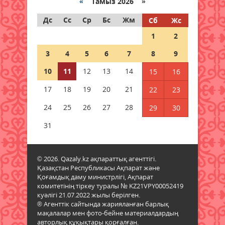
«
Тамыз 2026 »
10 тамыз 2026 ж.
55
Дс
Сс
Ср
Бс
Жм
Сб
Жс
+38 градус, артынша ыстық
1
2
басылады: Астана мен Алматыда
ауа райы қандай болады?
3
4
5
6
7
8
9
10 тамыз 2026 ж.
60
10
11
12
13
14
15
16
Қазақстанда цифрлық
17
18
19
20
21
22
23
медициналық қызметтер
қарқынды дамуда
24
25
26
27
28
29
30
10 тамыз 2026 ж.
70
31
Жаңа рекордтар орнатылды:
Қазақстандық спортшы Азия
© 2026. Qazaly.kz ақпараттық агенттігі.
чемпионы атанды
Қазақстан Республикасы Ақпарат және
10 тамыз 2026 ж.
67
Қоғамдық даму министрлігі, Ақпарат
комитетінің тіркеу туралы № KZ21VPY00052419
куәлігі 21.07.2022 жылы берілген.
Бүгінгі жұлдыз жорамал: кімнің
® Агенттік сайтында жарияланған барлық
күні сәтті болады, кім үлкен
мақалалар мен фото-бейне материалдардың
жетістікке жетуі мүмкін?
авторлық құқықтары қорғалған.