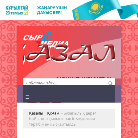
QAZALY.KZ АҚПАРАТТЫҚ
АГЕНТТІГІ
Қазалы
»
Қоғам
» Бұзақылық дерегі
бойынша қылмыстық іс медиация
тәртібімен қысқартылды