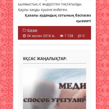
қылмыстық іс өндірістен тоқтатылды.
Қаулы заңды күшіне енбеген.
Қазалы аудандық сотының баспасөз
қызметі
Қоғам
06 ақпан 2018 ж.
1 728
0
ҰҚСАС ЖАҢАЛЫҚТАР: