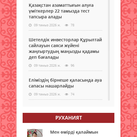
жауы
Base
Қазақстан азаматтығын алуға
шаш
бағд
үміткерлер 22 тамызда тест
әрі
іске
тапсыра алады
ыст
қос
09 тамыз 2026 ж.
78
бола
мәлі
Ал
Жаң
баты
жоба
Шетелдік инвесторлар Құрылтай
пен
бұға
сайлауын саяси жүйені
солт
дейі
жаңғыртудың маңызды қадамы
жаң
тоқт
деп бағалады
жауы
Gate
09 тамыз 2026 ж.
96
найз
ста
ойн
орн
мүмк
Еліміздің бірнеше қаласында ауа
алма
Кей
сапасы нашарлайды
Бұл
жерл
тура
09 тамыз 2026 ж.
74
бұр
Stan
түсіп,
ақпа
Тағы бір ел туристер үшін
агент
электронды визаны іске қосады
Sky
РУХАНИЯТ
&
09 тамыз 2026 ж.
82
Tele
Мен өмірді қалаймын
пор