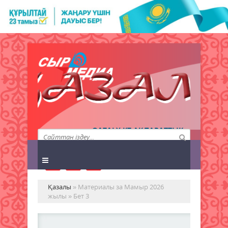
QAZALY.KZ АҚПАРАТТЫҚ
АГЕНТТІГІ
Қазалы
» Материалы за Мамыр 2026
жылы » Бет 3
8