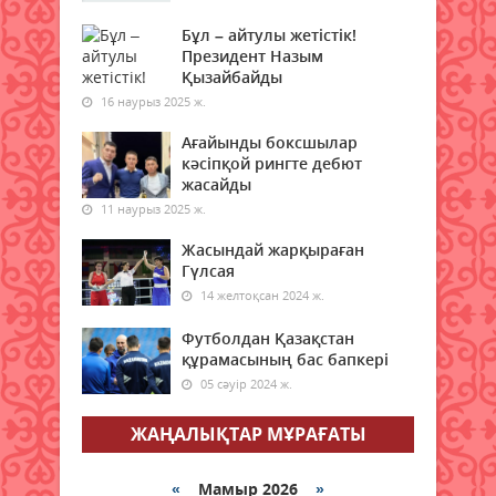
керек? Бұрынғы министр кеңес
берді
Бұл – айтулы жетістік!
Президент Назым
08 тамыз 2026 ж.
61
Қызайбайды
16 наурыз 2025 ж.
Қазақстанның бірқатар
өңірлеріне аптап ыстық қайта
Ағайынды боксшылар
оралады - синоптиктер
кәсіпқой рингте дебют
08 тамыз 2026 ж.
жасайды
63
11 наурыз 2025 ж.
Елімізде бір тәулікте үш орман
Жасындай жарқыраған
өрті тіркелді
Гүлсая
08 тамыз 2026 ж.
68
14 желтоқсан 2024 ж.
Футболдан Қазақстан
Синоптиктер Астана мен
құрамасының бас бапкері
Алматыда аптап ыстық
болатынын ескертті
05 сәуір 2024 ж.
08 тамыз 2026 ж.
63
ЖАҢАЛЫҚТАР МҰРАҒАТЫ
Қазақстанда 7 тамызда үш
орман өрті тіркелді
«
Мамыр 2026
»