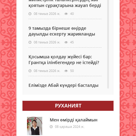
фил
төле
қоятын сұрақтарына жауап берді
мен
жаз
08 тамыз 2026 ж.
40
өкіл
келіс
есеп
тек...
тірк
9 тамызда бірнеше өңірде
сала
дауылды ескерту жарияланды
мемл
08 тамыз 2026 ж.
45
қызм
көрс
қағи
Қосымша қолдау жүйесі бар:
өзге
Грантқа ілінбегендер не істейді?
енгіз
08 тамыз 2026 ж.
50
деп
хаба
Zako
Елімізде Абай күндері басталды
тала
08 тамыз 2026 ж.
42
сәйк
мемл
РУХАНИЯТ
орга
Қызылордада “Жасыл ел“ еңбек
мемл
жасақтарының қатысуымен
меке
экологиялық сенбілік өтті
Мен өмірді қалаймын
08 қараша 2024 ж.
08 тамыз 2026 ж.
47