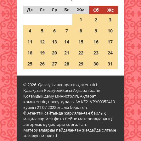
08 тамыз 2026 ж.
66
Дс
Сс
Ср
Бс
Жм
Сб
Жс
1
2
3
Ғалымдар отбасында нешінші
болып туғаныңыз өміріңізге
4
5
6
7
8
9
10
қалай әсер ететінін айтты
11
08 тамыз 2026 ж.
12
13
14
61
15
16
17
18
19
20
21
22
23
24
1 қыркүйектен бастап жаңа
шектеу: Қазақстанға қандай
25
26
27
28
29
30
31
көліктерді әкелуге тыйым
салынады?
08 тамыз 2026 ж.
61
© 2026. Qazaly.kz ақпараттық агенттігі.
Қазақстан Республикасы Ақпарат және
Қоғамдық даму министрлігі, Ақпарат
Гранттан қағылған
комитетінің тіркеу туралы № KZ21VPY00052419
талапкерлерге тағы бір
куәлігі 21.07.2022 жылы берілген.
мүмкіндік: 4 мыңнан астам грант
® Агенттік сайтында жарияланған барлық
бар
мақалалар мен фото-бейне материалдардың
авторлық құқықтары қорғалған.
08 тамыз 2026 ж.
58
Материалдарды пайдаланған жағдайда сілтеме
жасалуы міндетті.
Азаматтық белсенділік – ел