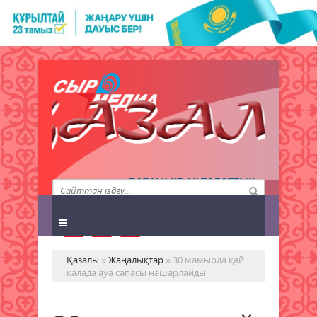
QAZALY.KZ АҚПАРАТТЫҚ
АГЕНТТІГІ
Қазалы
»
Жаңалықтар
» 30 мамырда қай
қалада ауа сапасы нашарлайды