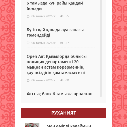
6 тамызда күн райы қандай
болады
06 тамыз 2026 ж.
55
Бүгін қай қалада ауа сапасы
төмендейді
06 тамыз 2026 ж.
47
Open Air: Қызылорда облысы
полиция департаменті 20
мыңнан астам көрерменнің
қауіпсіздігін қамтамасыз етті
06 тамыз 2026 ж.
60
Ұлттық банк 6 тамызға арналған
валюта бағамын жариялады
06 тамыз 2026 ж.
58
РУХАНИЯТ
Дауыл, жаңбыр: Еліміздің
бірнеше өңірінде ауа райына
Мен өмірді қалаймын