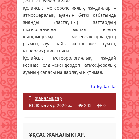
делінген хабарламада.
Қолайсыз метеорологиялық жағдайлар –
атмосфералық ауаның беткі қабатында
зиянды (ластаушы) заттардың
шоғырлануына ықпал ететін
қысқамерзімді метеофакторлардың
(тымық ауа райы, жеңіл жел, тұман,
инверсия) жиынтығы.
Қолайсыз метеорологиялық жағдай
кезінде елдімекендердегі атмосфералық
ауаның сапасы нашарлауы ықтимал.
turkystan.kz
Жаңалықтар
30 мамыр 2026 ж.
233
0
ҰҚСАС ЖАҢАЛЫҚТАР: