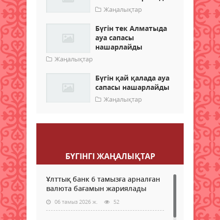
Жаңалықтар
Бүгін тек Алматыда
ауа сапасы
нашарлайды
Жаңалықтар
Бүгін қай қалада ауа
сапасы нашарлайды
Жаңалықтар
Пікір қалдыру
БҮГІНГI ЖАҢАЛЫҚТАР
Ұлттық банк 6 тамызға арналған
валюта бағамын жариялады
06 тамыз 2026 ж.
52