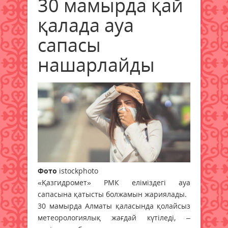
30 мамырда қай
қалада ауа
сапасы
нашарлайды
Фото
istockphoto
«Қазгидромет» РМК еліміздегі ауа
сапасына қатысты болжамын жариялады.
30 мамырда Алматы қаласында қолайсыз
метеорологиялық жағдай күтіледі, –