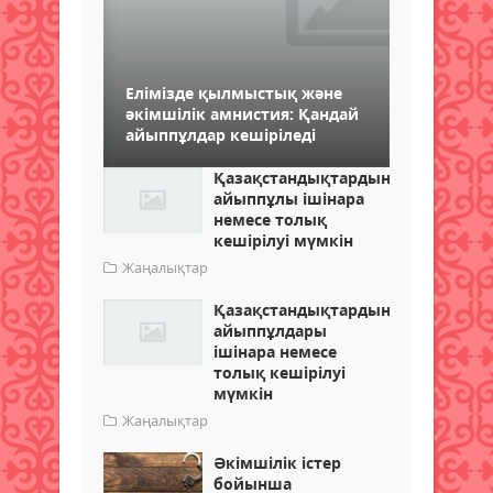
Елімізде қылмыстық және
әкімшілік амнистия: Қандай
айыппұлдар кешіріледі
Қазақстандықтардың
айыппұлы ішінара
немесе толық
кешірілуі мүмкін
Жаңалықтар
Қазақстандықтардың
айыппұлдары
ішінара немесе
толық кешірілуі
мүмкін
Жаңалықтар
Әкімшілік істер
бойынша