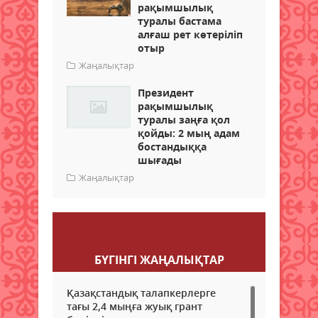
рақымшылық
туралы бастама
алғаш рет көтеріліп
отыр
Жаңалықтар
Президент
рақымшылық
туралы заңға қол
қойды: 2 мың адам
бостандыққа
шығады
Жаңалықтар
Пікір қалдыру
БҮГІНГI ЖАҢАЛЫҚТАР
Қазақстандық талапкерлерге
тағы 2,4 мыңға жуық грант