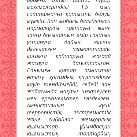
мекемелеріндегі 1,5 мың
сотталғанға қатысты болуы
мүмкін. Заң жобасы белгіленген
нормаларды сақтауға және
заңға бағынатын өмір салтын
ұстануға дайын екенін
дәлелдеген азаматтарды
қоғамға қайтаруға жағдай
жасауға бағытталған.
Сонымен қатар амнистия
өткізу қоғамдық қауіпсіздікке
қауіп төндірмейді, себебі заң
жобасында нақты шектеулер
мен ерекшеліктер көзделген.
Амнистияның күші
террористік, экстремистік
және сыбайлас жемқорлық
қылмыстар, ұйымдасқан
қылмыстық топтардың