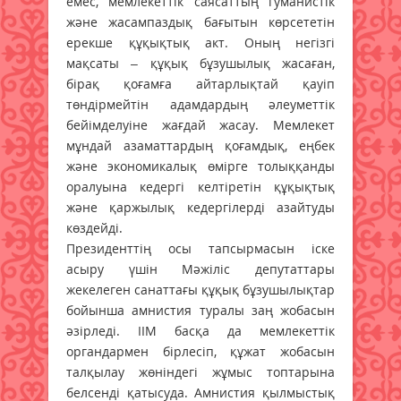
емес, мемлекеттік саясаттың гуманистік
және жасампаздық бағытын көрсететін
ерекше құқықтық акт. Оның негізгі
мақсаты – құқық бұзушылық жасаған,
бірақ қоғамға айтарлықтай қауіп
төндірмейтін адамдардың әлеуметтік
бейімделуіне жағдай жасау. Мемлекет
мұндай азаматтардың қоғамдық, еңбек
және экономикалық өмірге толыққанды
оралуына кедергі келтіретін құқықтық
және қаржылық кедергілерді азайтуды
көздейді.
Президенттің осы тапсырмасын іске
асыру үшін Мәжіліс депутаттары
жекелеген санаттағы құқық бұзушылықтар
бойынша амнистия туралы заң жобасын
әзірледі. ІІМ басқа да мемлекеттік
органдармен бірлесіп, құжат жобасын
талқылау жөніндегі жұмыс топтарына
белсенді қатысуда. Амнистия қылмыстық