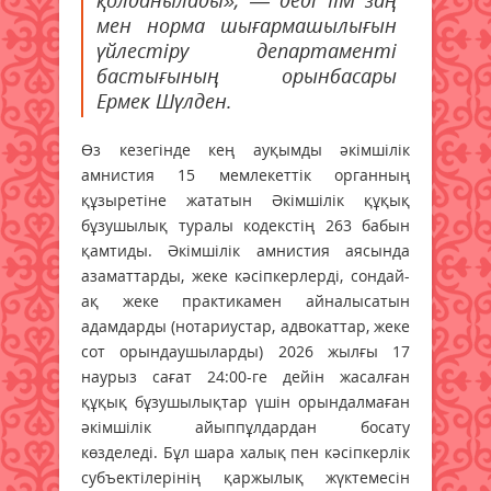
қолданылады», — деді ІІМ заң
мен норма шығармашылығын
үйлестіру департаменті
бастығының орынбасары
Ермек Шүлден.
Өз кезегінде кең ауқымды әкімшілік
амнистия 15 мемлекеттік органның
құзыретіне жататын Әкімшілік құқық
бұзушылық туралы кодекстің 263 бабын
қамтиды. Әкімшілік амнистия аясында
азаматтарды, жеке кәсіпкерлерді, сондай-
ақ жеке практикамен айналысатын
адамдарды (нотариустар, адвокаттар, жеке
сот орындаушыларды) 2026 жылғы 17
наурыз сағат 24:00-ге дейін жасалған
құқық бұзушылықтар үшін орындалмаған
әкімшілік айыппұлдардан босату
көзделеді. Бұл шара халық пен кәсіпкерлік
субъектілерінің қаржылық жүктемесін