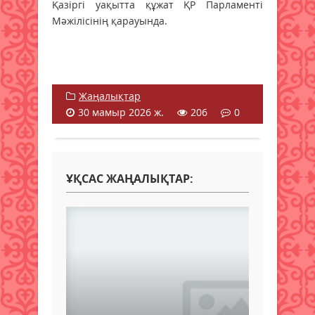
Қазіргі уақытта құжат ҚР Парламенті
Мәжілісінің қарауында.
Жаңалықтар
30 мамыр 2026 ж.
206
0
ҰҚСАС ЖАҢАЛЫҚТАР: