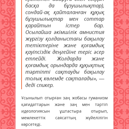
басқа да бұзушылықтар),
сондай-ақ қайталанған құқық
бұзушылықтар мен соттар
қарайтын істер бар.
Осылайша әкімшілік амнистия
жүргізу қолданыстағы бақылау
тетіктеріне және қоғамдық
қауіпсіздік деңгейіне теріс әсер
етпейді. Жолдарда және
қоғамдық орындарда құқықтық
тәртіпті сақтауды бақылау
толық көлемде сақталады», —
деді спикер.
Ұсынылып отырған заң жобасы гуманизм
қағидаттарын және заң мен тәртіп
идеологиясын ұштастыра отырып,
мемлекеттік саясаттың жүйелілігін
көрсетеді.