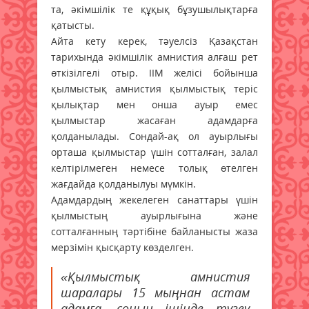
та, әкімшілік те құқық бұзушылықтарға
қатысты.
Айта кету керек, тәуелсіз Қазақстан
тарихында әкімшілік амнистия алғаш рет
өткізілгелі отыр. ІІМ желісі бойынша
қылмыстық амнистия қылмыстық теріс
қылықтар мен онша ауыр емес
қылмыстар жасаған адамдарға
қолданылады. Сондай-ақ ол ауырлығы
орташа қылмыстар үшін сотталған, залал
келтірілмеген немесе толық өтелген
жағдайда қолданылуы мүмкін.
Адамдардың жекелеген санаттары үшін
қылмыстың ауырлығына және
сотталғанның тәртібіне байланысты жаза
мерзімін қысқарту көзделген.
«Қылмыстық амнистия
шаралары 15 мыңнан астам
адамға, соның ішінде түзеу