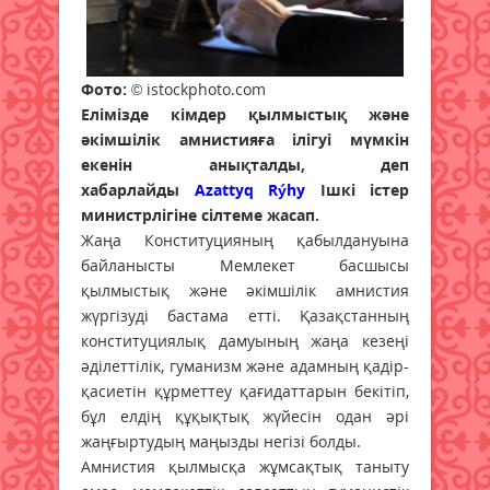
Фото:
© istockphoto.com
Елімізде кімдер қылмыстық және
әкімшілік амнистияға ілігуі мүмкін
екенін анықталды, деп
хабарлайды
Azattyq Rýhy
Ішкі істер
министрлігіне сілтеме жасап.
Жаңа Конституцияның қабылдануына
байланысты Мемлекет басшысы
қылмыстық және әкімшілік амнистия
жүргізуді бастама етті. Қазақстанның
конституциялық дамуының жаңа кезеңі
әділеттілік, гуманизм және адамның қадір-
қасиетін құрметтеу қағидаттарын бекітіп,
бұл елдің құқықтық жүйесін одан әрі
жаңғыртудың маңызды негізі болды.
Амнистия қылмысқа жұмсақтық таныту