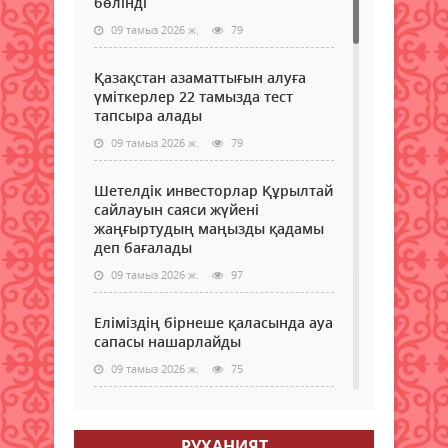
бөлінді
09 тамыз 2026 ж.
79
Қазақстан азаматтығын алуға
үміткерлер 22 тамызда тест
тапсыра алады
09 тамыз 2026 ж.
79
Шетелдік инвесторлар Құрылтай
сайлауын саяси жүйені
жаңғыртудың маңызды қадамы
деп бағалады
09 тамыз 2026 ж.
97
Еліміздің бірнеше қаласында ауа
сапасы нашарлайды
09 тамыз 2026 ж.
75
Тағы бір ел туристер үшін
электронды визаны іске қосады
РУХАНИЯТ