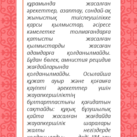
құрамында жасалған
әрекеттер, азаптау, сондай-ақ
жыныстық тиіспеушілікке
қарсы қылмыстар, әсіресе
кәмелетке толмағандарға
қатысты жасалған
қылмыстарды жасаған
адамдарға қолданылмайды.
Бұдан бөлек, амнистия рецидив
жағдайларында
қолданылмайды. Осылайша
құжат ауыр және қоғамға
қауіпті әрекеттер үшін
жауапкершіліктің
бұлтартпастығы қағидатын
сақтайды: құқық бұзушылық
қайта жасалған жағдайда
жауапкершілік шаралары
жалпы негіздерде