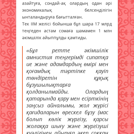
азайтуға, сондай-ақ олардың одан әрі
экономикалық белсенділігін
ынталандыруға бағытталған.
Тек ІІМ желісі бойынша бұл шара 17 млрд
теңгеден астам сомаға шамамен 1 млн
әкімшілік айыппұлды қамтиды.
«Бұл ретте әкімшілік
амнистия теңгерімді сипатқа
ие және адамдардың өмірі мен
қоғамдық тәртіпке қауіп
төндіретін құқық
бұзушылықтарға
қолданылмайды. Олардың
қатарында қару мен есірткінің
заңсыз айналымы, жол жүрісі
қағидаларын өрескел бұзу (мас
болып көлік жүргізу, қарсы
жолаққа шығу және жүргізуші
куәлігінен айыруға әкеп соққан