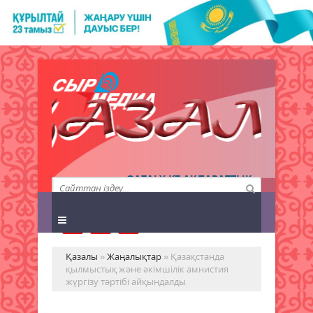
QAZALY.KZ АҚПАРАТТЫҚ
АГЕНТТІГІ
Қазалы
»
Жаңалықтар
» Қазақстанда
қылмыстық және әкімшілік амнистия
жүргізу тәртібі айқындалды