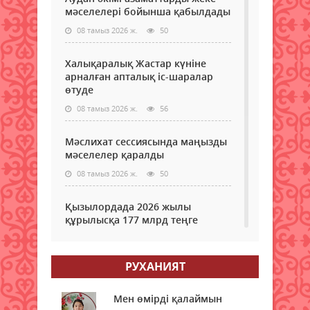
өте
жылы
Еура
мәселелері бойынша қабылдады
маң
экон
іс-
08 тамыз 2026 ж.
50
ода
шара
әлеу
қат
одан
Халықаралық Жастар күніне
үшін
әрі
арналған апталық іс-шаралар
Еура
артт
өтуде
экон
қар
одағ
08 тамыз 2026 ж.
56
дамы
мүш
жөні
мемл
стра
Мәслихат сессиясында маңызды
басш
мәселелер қаралды
бай
елде
08 тамыз 2026 ж.
50
көш
жән
Қызылордада 2026 жылы
бар
құрылысқа 177 млрд теңге
қона
бөлінді
шын
риз
08 тамыз 2026 ж.
52
білд
РУХАНИЯТ
экон
Жамбылда жаңа флюорит
фор
зауыты салынады
Мен өмірді қалаймын
еура