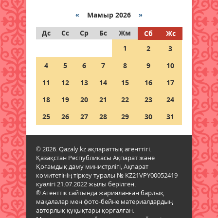
Құқықтық сауаттылық –
«
Мамыр 2026
»
қауіпсіздік кепілі
Дс
Сс
Ср
Бс
Жм
Сб
Жс
08 тамыз 2026 ж.
48
1
2
3
Тағылымға толы сыр-сұхбат
4
5
6
7
8
9
10
08 тамыз 2026 ж.
52
11
12
13
14
15
16
17
Мерейі үстем мәдени мекен
18
19
20
21
22
23
24
08 тамыз 2026 ж.
40
25
26
27
28
29
30
31
Шырайы артқан шағын қала
08 тамыз 2026 ж.
46
© 2026. Qazaly.kz ақпараттық агенттігі.
Қазақстан Республикасы Ақпарат және
Қоғамдық даму министрлігі, Ақпарат
Ел игілігі жолындағы еңбек
комитетінің тіркеу туралы № KZ21VPY00052419
бағаланып, құрылысшыларға
куәлігі 21.07.2022 жылы берілген.
құрмет көрсетілді
® Агенттік сайтында жарияланған барлық
07 тамыз 2026 ж.
24
мақалалар мен фото-бейне материалдардың
авторлық құқықтары қорғалған.