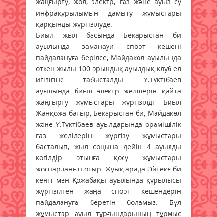
жаңғырту, жол, электр, газ және ауыз су
инфрақұрылымын дамыту жұмыстары
қарқынды жүргізілуде.
Биыл жыл басында Бекарыстан би
ауылында заманауи спорт кешені
пайдалануға берілсе, Майдакөл ауылында
өткен жылы 100 орындық ауылдық клуб ел
игілігіне табысталды. Ү.Түктібаев
ауылында биыл электр желілерін қайта
жаңғырту жұмыстары жүргізілді. Биыл
Жанқожа батыр, Бекарыстан би, Майдакөл
және Ү.Түктібаев ауылдарында орамішілік
газ желілерін жүргізу жұмыстары
басталып, жыл соңына дейін 4 ауылды
көгілдір отынға қосу жұмыстары
жоспарланып отыр. Жуық арада Әйтеке би
кенті мен Қожабақы ауылында құрылысы
жүргізілген жаңа спорт кешендерін
пайдалануға беретін боламыз. Бұл
жұмыстар ауыл тұрғындарының тұрмыс