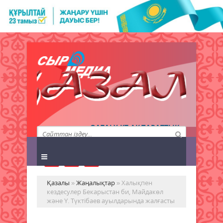
QAZALY.KZ АҚПАРАТТЫҚ
АГЕНТТІГІ
Қазалы
»
Жаңалықтар
» Халықпен
кездесулер Бекарыстан би, Майдакөл
және Ү. Түктібаев ауылдарында жалғасты