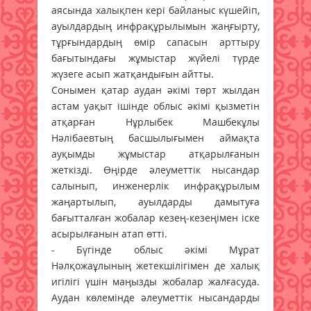
аясында халықпен кері байланыс күшейіп,
ауылдардың инфрақұрылымын жаңғырту,
тұрғындардың өмір сапасын арттыру
бағытындағы жұмыстар жүйелі түрде
жүзеге асып жатқандығын айтты.
Сонымен қатар аудан әкімі төрт жылдан
астам уақыт ішінде облыс әкімі қызметін
атқарған Нұрлыбек Машбекұлы
Нәлібаевтың басшылығымен аймақта
ауқымды жұмыстар атқарылғанын
жеткізді. Өңірде әлеуметтік нысандар
салынып, инженерлік инфрақұрылым
жаңартылып, ауылдарды дамытуға
бағытталған жобалар кезең-кезеңімен іске
асырылғанын атап өтті.
- Бүгінде облыс әкімі Мұрат
Нәлқожаұлының жетекшілігімен де халық
игілігі үшін маңызды жобалар жалғасуда.
Аудан көлемінде әлеуметтік нысандарды