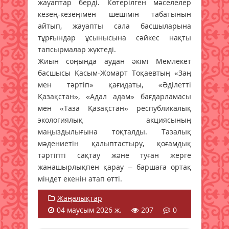
жауаптар берді. Көтерілген мәселелер
кезең-кезеңімен шешімін табатынын
айтып, жауапты сала басшыларына
тұрғындар ұсынысына сәйкес нақты
тапсырмалар жүктеді.
Жиын соңында аудан әкімі Мемлекет
басшысы Қасым-Жомарт Тоқаевтың «Заң
мен тәртіп» қағидаты, «Әділетті
Қазақстан», «Адал адам» бағдарламасы
мен «Таза Қазақстан» республикалық
экологиялық акциясының
маңыздылығына тоқталды. Тазалық
мәдениетін қалыптастыру, қоғамдық
тәртіпті сақтау және туған жерге
жанашырлықпен қарау – баршаға ортақ
міндет екенін атап өтті.
Жаңалықтар
04 маусым 2026 ж.
207
0