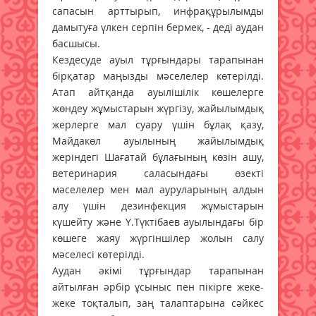
сапасын арттырып, инфрақұрылымды
дамытуға үлкен серпін бермек, - деді аудан
басшысы.
Кездесуде ауыл тұрғындары тарапынан
бірқатар маңызды мәселелер көтерілді.
Атап айтқанда ауылішілік көшелерге
жөндеу жұмыстарын жүргізу, жайылымдық
жерлерге мал суару үшін бұлақ қазу,
Майдакөл ауылының жайылымдық
жеріндегі Шағатай бұлағының көзін ашу,
ветеринария саласындағы өзекті
мәселелер мен мал ауруларының алдын
алу үшін дезинфекция жұмыстарын
күшейту және Ү.Түктібаев ауылындағы бір
көшеге жаяу жүргіншілер жолын салу
мәселесі көтерілді.
Аудан әкімі тұрғындар тарапынан
айтылған әрбір ұсыныс пен пікірге жеке-
жеке тоқталып, заң талаптарына сәйкес