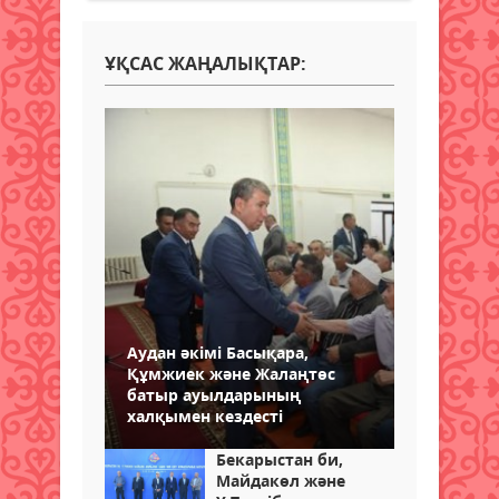
ҰҚСАС ЖАҢАЛЫҚТАР:
Аудан әкімі Басықара,
Құмжиек және Жалаңтөс
батыр ауылдарының
халқымен кездесті
Бекарыстан би,
Майдакөл және