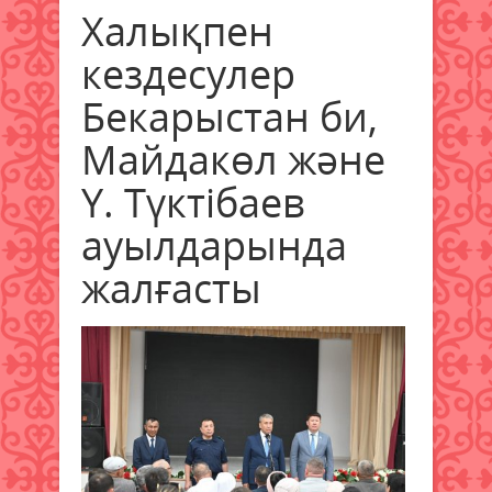
Халықпен
кездесулер
Бекарыстан би,
Майдакөл және
Ү. Түктібаев
ауылдарында
жалғасты