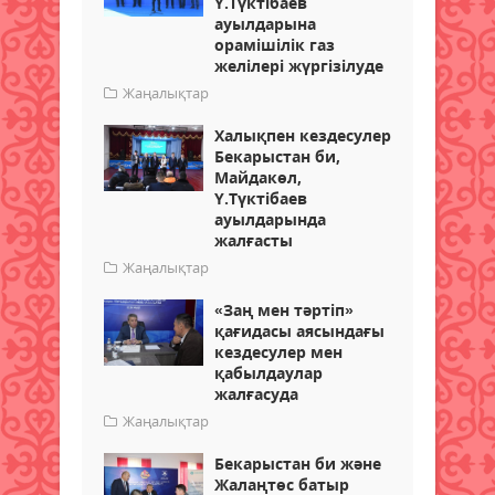
Ү.Түктібаев
ауылдарына
орамішілік газ
желілері жүргізілуде
Жаңалықтар
Халықпен кездесулер
Бекарыстан би,
Майдакөл,
Ү.Түктібаев
ауылдарында
жалғасты
Жаңалықтар
«Заң мен тәртіп»
қағидасы аясындағы
кездесулер мен
қабылдаулар
жалғасуда
Жаңалықтар
Бекарыстан би және
Жалаңтөс батыр