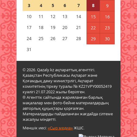
Тағылымға толы сыр-сұхбат
3
4
5
6
7
8
9
08 тамыз 2026 ж.
53
10
11
12
13
14
15
16
Мерейі үстем мәдени мекен
17
18
19
20
21
22
23
08 тамыз 2026 ж.
41
24
25
26
27
28
29
30
Шырайы артқан шағын қала
31
08 тамыз 2026 ж.
47
© 2026. Qazaly.kz ақпараттық агенттігі.
Ел игілігі жолындағы еңбек
Қазақстан Республикасы Ақпарат және
бағаланып, құрылысшыларға
Қоғамдық даму министрлігі, Ақпарат
құрмет көрсетілді
комитетінің тіркеу туралы № KZ21VPY00052419
07 тамыз 2026 ж.
25
куәлігі 21.07.2022 жылы берілген.
® Агенттік сайтында жарияланған барлық
мақалалар мен фото-бейне материалдардың
авторлық құқықтары қорғалған.
Материалдарды пайдаланған жағдайда сілтеме
жасалуы міндетті.
Меншік иесі:
«Сыр медиа»
ЖШС.