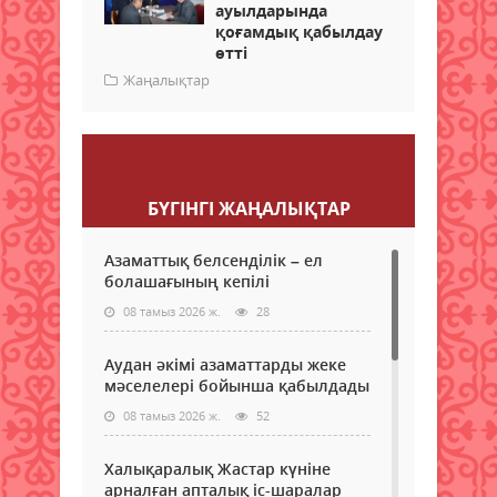
ауылдарында
қоғамдық қабылдау
өтті
Жаңалықтар
Пікір қалдыру
БҮГІНГI ЖАҢАЛЫҚТАР
Азаматтық белсенділік – ел
болашағының кепілі
08 тамыз 2026 ж.
28
Аудан әкімі азаматтарды жеке
мәселелері бойынша қабылдады
08 тамыз 2026 ж.
52
Халықаралық Жастар күніне
арналған апталық іс-шаралар