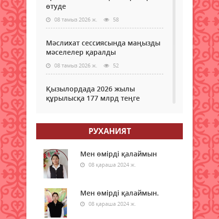
өтуде
08 тамыз 2026 ж.
58
Мәслихат сессиясында маңызды
мәселелер қаралды
08 тамыз 2026 ж.
52
Қызылордада 2026 жылы
құрылысқа 177 млрд теңге
бөлінді
08 тамыз 2026 ж.
54
РУХАНИЯТ
Жамбылда жаңа флюорит
зауыты салынады
Мен өмірді қалаймын
08 қараша 2024 ж.
08 тамыз 2026 ж.
50
Қазақстанның басым бөлігінде
Мен өмірді қалаймын.
жауын-шашынсыз ауа райы
08 қараша 2024 ж.
күтіледі