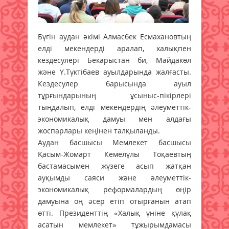
Бүгін аудан әкімі Алмасбек Есмахановтың
елді мекендерді аралап, халықпен
кездесулері Бекарыстан би, Майдакөл
және Ү.Түктібаев ауылдарында жалғасты.
Кездесулер барысында ауыл
тұрғындарының ұсыныс-пікірлері
тыңдалып, елді мекендердің әлеуметтік-
экономикалық дамуы мен алдағы
жоспарлары кеңінен талқыланды.
Аудан басшысы Мемлекет басшысы
Қасым-Жомарт Кемелұлы Тоқаевтың
бастамасымен жүзеге асып жатқан
ауқымды саяси және әлеуметтік-
экономикалық реформалардың өңір
дамуына оң әсер етіп отырғанын атап
өтті. Президенттің «Халық үніне құлақ
асатын мемлекет» тұжырымдамасы