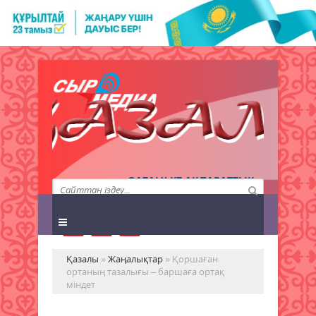
QAZALY.KZ АҚПАРАТТЫҚ
АГЕНТТІГІ
Қазалы
»
Жаңалықтар
» Қоршаған
ортаның тазалығы – баршаға ортақ
міндет