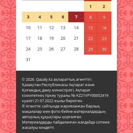
+41 градус: Қазақстанда жаңа
1
2
аптап толқыны күтіледі
07 тамыз 2026 ж.
60
3
4
5
6
7
8
9
10
11
12
13
14
15
16
5547 әскери бөлімінде «Алғашқы
қызмет күні» іс-шарасы өтті
17
18
19
20
21
22
23
07 тамыз 2026 ж.
71
24
25
26
27
28
29
30
Қаржылық сауаттылықты
31
арттыруға бағытталған кездесу
өтті
07 тамыз 2026 ж.
62
© 2026. Qazaly.kz ақпараттық агенттігі.
Қазақстан Республикасы Ақпарат және
Қоғамдық даму министрлігі, Ақпарат
Ауыл шаруашылығы – өңір
комитетінің тіркеу туралы № KZ21VPY00052419
экономикасының негізгі тірегі
куәлігі 21.07.2022 жылы берілген.
07 тамыз 2026 ж.
68
® Агенттік сайтында жарияланған барлық
мақалалар мен фото-бейне материалдардың
авторлық құқықтары қорғалған.
Бүгін шетел валютасы қанша
Материалдарды пайдаланған жағдайда сілтеме
теңгеден саудаланып жатыр
жасалуы міндетті.
07 тамыз 2026 ж.
60