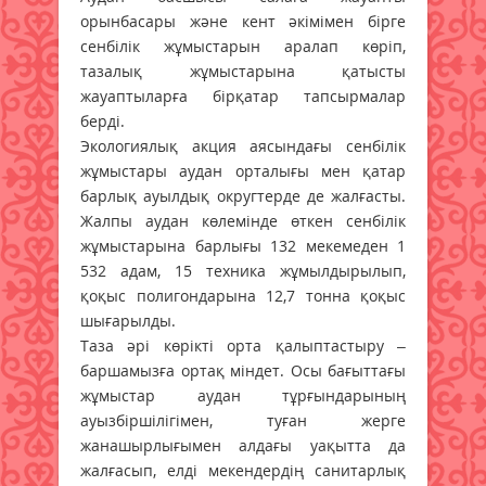
орынбасары және кент әкімімен бірге
сенбілік жұмыстарын аралап көріп,
тазалық жұмыстарына қатысты
жауаптыларға бірқатар тапсырмалар
берді.
Экологиялық акция аясындағы сенбілік
жұмыстары аудан орталығы мен қатар
барлық ауылдық округтерде де жалғасты.
Жалпы аудан көлемінде өткен сенбілік
жұмыстарына барлығы 132 мекемеден 1
532 адам, 15 техника жұмылдырылып,
қоқыс полигондарына 12,7 тонна қоқыс
шығарылды.
Таза әрі көрікті орта қалыптастыру –
баршамызға ортақ міндет. Осы бағыттағы
жұмыстар аудан тұрғындарының
ауызбіршілігімен, туған жерге
жанашырлығымен алдағы уақытта да
жалғасып, елді мекендердің санитарлық