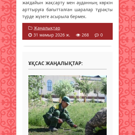
жағдайын жақсарту мен ауданның көркін
арттыруға бағытталған шаралар тұрақты
түрде жүзеге асырыла бермек.
Жаңалықтар
31 мамыр 2026 ж.
268
0
ҰҚСАС ЖАҢАЛЫҚТАР: