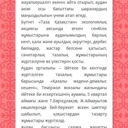
жауапкершілігі екенін айта отырып, аудан
әкімі осы бағыттағы шаралардың
маңыздылығын үнемі атап өтеді.
Бүгінгі «Таза Қазақстан» экологиялық
акциясы аясында өткен сенбілік
жұмыстарына ауданымыздың барлық
кент, қала және ауылдық округтері, дербес
бөлімдер, жастар белсене қатысып,
санитарлық тазалық жұмыстарының
жүргізілуіне өз үлестерін қосты.
Аудан орталығы – Әйтеке би кентінде
жүргізілген тазалық жұмыстары
барысында «Қазалы мәдени-демалыс
кешені», Теміржол вокзалы жанындағы
Әйтеке би ескерткішінің аумағы, 5 квартал
аймағы және Т.Бөріқұлақов, Ж.Аймауытов
көшелерінде бей-берекет өскен шөптер
шабылып, қоқыстардан тазарту
жұмыстары жүргізілді.
Аудан басшысы салаға жауапты