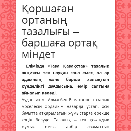
Қоршаған
ортаның
тазалығы –
баршаға ортақ
міндет
Елімізде «Таза Қазақстан» тазалық
акциясы тек науқан ғана емес, ол әр
адамның және барша халықтың
күнделікті дағдысына, өмір салтына
айналып келеді.
Аудан әкімі Алмасбек Есмаханов тазалық
мәселесін әрдайым назарда ұстап, осы
бағытта атқарылатын жұмыстарға ерекше
көңіл бөлуде. Тазалық – тек қоғамдық
жұмыс емес, әрбір азаматтың