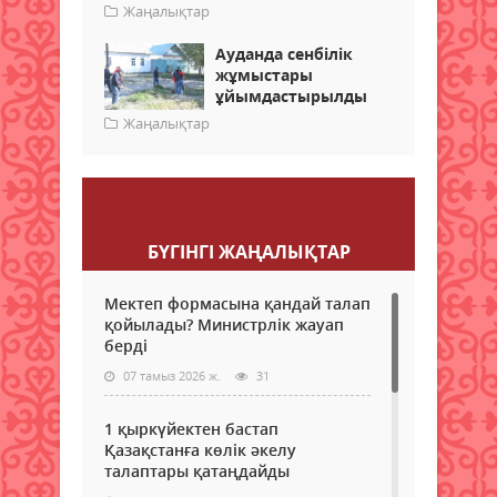
Жаңалықтар
Ауданда сенбілік
жұмыстары
ұйымдастырылды
Жаңалықтар
Пікір қалдыру
БҮГІНГI ЖАҢАЛЫҚТАР
Мектеп формасына қандай талап
қойылады? Министрлік жауап
берді
07 тамыз 2026 ж.
31
1 қыркүйектен бастап
Қазақстанға көлік әкелу
талаптары қатаңдайды