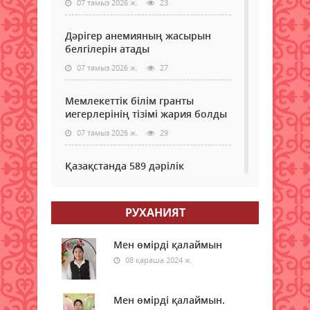
07 тамыз 2026 ж.
23
Дәрігер анемияның жасырын
белгілерін атады
07 тамыз 2026 ж.
27
Мемлекеттік білім гранты
иегерлерінің тізімі жария болды
07 тамыз 2026 ж.
29
Қазақстанда 589 дәрілік
препараттың бағасы төмендеді
07 тамыз 2026 ж.
30
РУХАНИЯТ
Мектеп формасы туралы
маңызды мәлімдеме: ата-аналар
Мен өмірді қалаймын
нені білуі керек
08 қараша 2024 ж.
07 тамыз 2026 ж.
38
Мен өмірді қалаймын.
Демалыста аптап ыстық: ауа