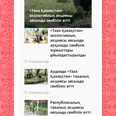
«Таза Қазақстан»
экологиялық акциясы
аясында сенбілік өтті
«Таза Қазақстан»
экологиялық
акциясы аясында
ауқымды сенбілік
жұмыстары
ұйымдастырылды
Жаңалықтар
Ауданда «Таза
Қазақстан» тазалық
акциясы аясында
сенбілік өтті
Жаңалықтар
Республикалық
тазалық акциясы
аясында сенбілік өтті