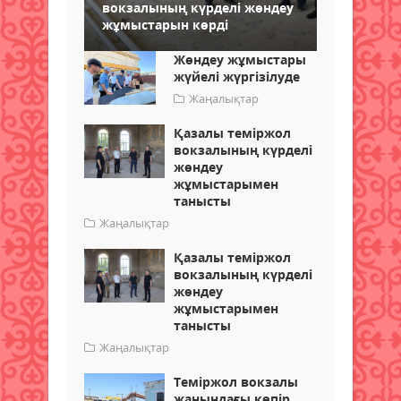
вокзалының күрделі жөндеу
жұмыстарын көрді
Жөндеу жұмыстары
жүйелі жүргізілуде
Жаңалықтар
Қазалы теміржол
вокзалының күрделі
жөндеу
жұмыстарымен
танысты
Жаңалықтар
Қазалы теміржол
вокзалының күрделі
жөндеу
жұмыстарымен
танысты
Жаңалықтар
Теміржол вокзалы
жанындағы көпір