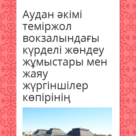
Аудан әкімі
теміржол
вокзалындағы
күрделі жөндеу
жұмыстары мен
жаяу
жүргіншілер
көпірінің