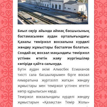
Биыл сәуір айында аймақ басшысының
бастамасымен аудан орталығындағы
Қазалы теміржол вокзалына күрделі
жөндеу жұмыстары басталған болатын.
Сондай-ақ вокзал маңындағы теміржол
үстінен өтетін жаяу жүргіншілер
көпіріде қайта салынуда.
Бүгін аудан әкімі Алмасбек Есмаханов
тиісті сала басшыларымен бірге вокзал
ғимаратына жүргізіліп жатқан жөндеу
жұмыстары мен теміржол үстінен өтетін
көпір құрылысын көрді.
Теміржол вокзалындағы күрделі жөндеу
жұмыстарын «Қазақстан Темір Жолы»