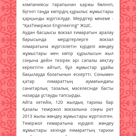
компаниясы тарапынан қаржы бөлініп,
бүгінгі таңда көпірдің құрылыс жұмыстары
қарқынды жүргізілуде. Мердігер мекеме -
"ҚазТеміржол Engineering" ЖШС.
Аудан басшысы вокзал ғимаратын аралау
барысында мердігерлерге вокзал
ғимаратына жүргізілетін күрделі жөндеу
жұмыстары мен көпір құрылысын жыл
соңына дейін тезірек әрі сапалы аяқтау
керектігін айтып, бұл жұмыстар ұдайы
бақылауда болатынын ескертті. Сонымен
қатар ғимараттың аумағындағы
санитарлық тазалық мәселесінде басты
назарда ұстауды тапсырды.
Айта кетейік, 120 жылдық тарихы бар
Қазалы теміржол вокзалына соңғы рет
2013 жылы жөндеу жұмыстары жүргізілген.
Теміржол ғимаратына күрделі жөндеу
жұмыстары кезінде ғимараттың тарихи