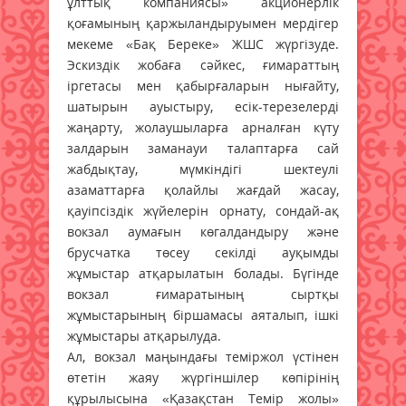
ұлттық компаниясы» акционерлік
қоғамының қаржыландыруымен мердігер
мекеме «Бақ Береке» ЖШС жүргізуде.
Эскиздік жобаға сәйкес, ғимараттың
іргетасы мен қабырғаларын нығайту,
шатырын ауыстыру, есік-терезелерді
жаңарту, жолаушыларға арналған күту
залдарын заманауи талаптарға сай
жабдықтау, мүмкіндігі шектеулі
азаматтарға қолайлы жағдай жасау,
қауіпсіздік жүйелерін орнату, сондай-ақ
вокзал аумағын көгалдандыру және
брусчатка төсеу секілді ауқымды
жұмыстар атқарылатын болады. Бүгінде
вокзал ғимаратының сыртқы
жұмыстарының біршамасы аяталып, ішкі
жұмыстары атқарылуда.
Ал, вокзал маңындағы теміржол үстінен
өтетін жаяу жүргіншілер көпірінің
құрылысына «Қазақстан Темір жолы»