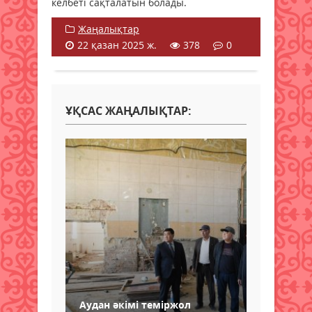
келбеті сақталатын болады.
Жаңалықтар
22 қазан 2025 ж.
378
0
ҰҚСАС ЖАҢАЛЫҚТАР:
Аудан әкімі теміржол