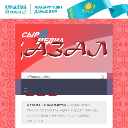
QAZALY.KZ АҚПАРАТТЫҚ
АГЕНТТІГІ
Қазалы
»
Жаңалықтар
» Аудан әкімі
теміржол вокзалындағы күрделі жөндеу
жұмыстары мен жаяу жүргіншілер
көпірінің