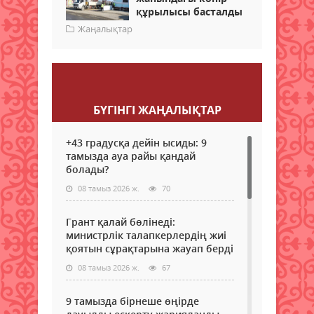
құрылысы басталды
Жаңалықтар
Пікір қалдыру
БҮГІНГI ЖАҢАЛЫҚТАР
+43 градусқа дейін ысиды: 9
тамызда ауа райы қандай
болады?
08 тамыз 2026 ж.
70
Грант қалай бөлінеді:
министрлік талапкерлердің жиі
қоятын сұрақтарына жауап берді
08 тамыз 2026 ж.
67
9 тамызда бірнеше өңірде