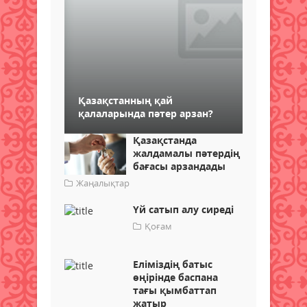
Қазақстанның қай
қалаларында пәтер арзан?
Қазақстанда
жалдамалы пәтердің
бағасы арзандады
Жаңалықтар
Үй сатып алу сиреді
Қоғам
Еліміздің батыс
өңірінде баспана
тағы қымбаттап
жатыр