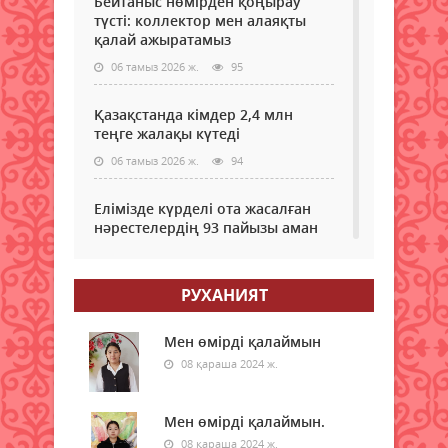
Бейтаныс нөмірден қоңырау
түсті: коллектор мен алаяқты
қалай ажыратамыз
06 тамыз 2026 ж.
95
Қазақстанда кімдер 2,4 млн
теңге жалақы күтеді
06 тамыз 2026 ж.
94
Елімізде күрделі ота жасалған
нәрестелердің 93 пайызы аман
қалып жатыр – ДСМ
06 тамыз 2026 ж.
89
РУХАНИЯТ
Еріктілер еңбегі бағаланады:
ЖОО-ға қабылдауда ескеріледі
Мен өмірді қалаймын
08 қараша 2024 ж.
06 тамыз 2026 ж.
92
Enbek.kz: Қазақстанда жұмыс
Мен өмірді қалаймын.
іздеушілер саны өсіп жатыр
08 қараша 2024 ж.