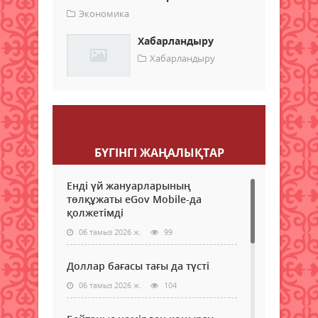
Экономика
Хабарландыру
Хабарландыру
Пікір қалдыру
БҮГІНГI ЖАҢАЛЫҚТАР
Енді үй жануарларының
төлқұжаты eGov Mobile-да
қолжетімді
06 тамыз 2026 ж.
99
Доллар бағасы тағы да түсті
06 тамыз 2026 ж.
104