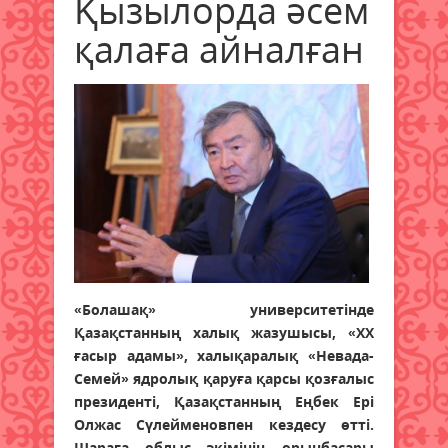
Қызылорда әсем
қалаға айналған
«Болашақ» университетінде
Қазақстанның халық жазушысы, «ХХ
ғасыр адамы», халықаралық «Невада-
Семей» ядролық қаруға қарсы қозғалыс
президенті, Қазақстанның Еңбек Ері
Олжас Сүлейменовпен кездесу өтті.
Шараға облыс әкімінің орынбасары