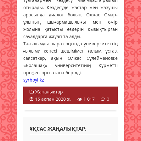
тұлғалармен кездесу ұйымдастырылып
отырады. Кездесуде жастар мен жазушы
арасында диалог болып, Олжас Омар­
ұлының шығармашылығы мен өмір
жолына қатысты өздерін қы­­зық­тырған
сауалдарға жауап та алды.
Тағылымды шара соңында уни­верситеттің
ғылыми кеңесі ше­шімімен ғалым, ұстаз,
саясаткер, ақын Олжас Сүлейменовке
«Бола­шақ» университетінің Құрмет­ті
профессоры атағы берілді.
syrboyi.kz
Жаңалықтар
16 ақпан 2020 ж.
1 017
0
ҰҚСАС ЖАҢАЛЫҚТАР: