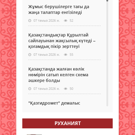
Жұмыс берушілерге тағы да
жаңа талаптар енгізіледі
07 тамыз 2026 ж.
52
Қазақстандықтар Құрылтай
сайлауынан жақсылық күтеді –
қоғамдық пікір зерттеуі
07 тамыз 2026 ж.
55
Қазақстанда жалған көлік
нөмірін сатып келген схема
әшкере болды
07 тамыз 2026 ж.
50
"Қазгидромет" демалыс
күндеріне арналған ауа райы
болжамын жариялады
РУХАНИЯТ
07 тамыз 2026 ж.
50