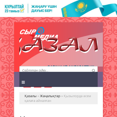
QAZALY.KZ АҚПАРАТТЫҚ
АГЕНТТІГІ
Қазалы
»
Жаңалықтар
» Қызылорда әсем
қалаға айналған