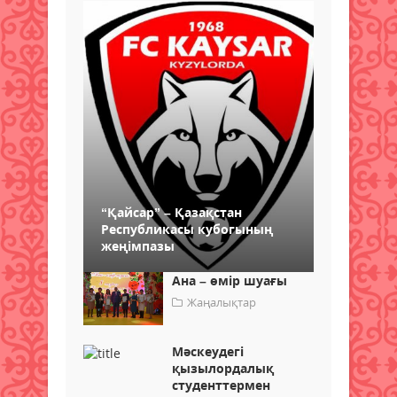
“Қайсар” – Қазақстан
Республикасы кубогының
жеңімпазы
Ана – өмір шуағы
Жаңалықтар
Мәскеудегі
қызылордалық
студенттермен