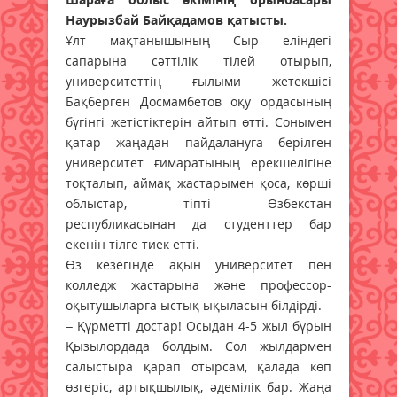
Наурызбай Байқадамов қатысты.
Ұлт мақтанышының Сыр еліндегі
сапарына сәттілік тілей отырып,
университеттің ғылыми жетекшісі
Бақберген Досмамбетов оқу ордасының
бүгінгі жетістіктерін айтып өтті. Сонымен
қатар жаңадан пайдалануға берілген
университет ғимаратының ерекшелігіне
тоқ­талып, аймақ жастарымен қоса, көрші
облыстар, тіпті Өзбекстан
республикасынан да студенттер бар
екенін тілге тиек етті.
Өз кезегінде ақын университет пен
колледж жастарына және профессор-
оқытушыларға ыстық ықыласын білдірді.
– Құрметті достар! Осыдан 4-5 жыл бұрын
Қызылордада болдым. Сол жылдармен
салыстыра қарап отырсам, қалада көп
өзгеріс, артықшылық, әдемілік бар. Жаңа