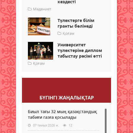
кездесті
Мәдениет
Түлектерге білім
гранты бөлінеді
Қоғам
Университет
түлектеріне диплом
табыстау рәсімі өтті
Қоғам
Пікір қалдыру
БҮГІНГI ЖАҢАЛЫҚТАР
Биыл тағы 32 мың қазақстандық
табиғи газға қосылады
07 тамыз 2026 ж.
12