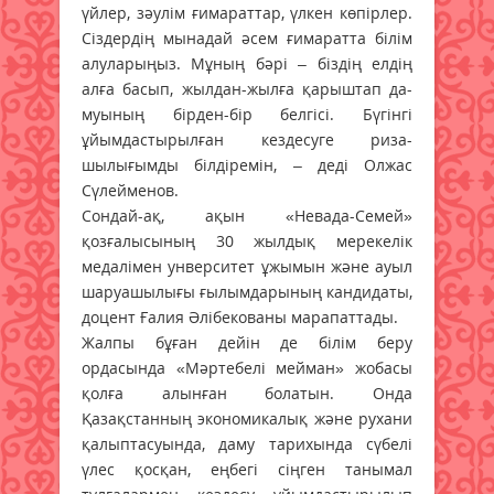
үйлер, зәулім ғимараттар, үлкен көпірлер.
Сіздердің мынадай әсем ғимаратта білім
алуларыңыз. Мұның бәрі – біздің елдің
алға ба­сып, жылдан-жылға қарыштап да­
муының бірден-бір белгісі. Бүгінгі
ұйымдастырылған кездесуге риза­
шылығымды білдіремін, – деді Олжас
Сүлейменов.
Сондай-ақ, ақын «Невада-Семей»
қозғалысының 30 жылдық мерекелік
медалімен унверситет ұжымын және ауыл
шаруашылығы ғылымдарының кандидаты,
доцент Ғалия Әлібекованы марапаттады.
Жалпы бұған дейін де білім беру
ордасында «Мәртебелі мейман» жобасы
қолға алынған болатын. Онда
Қазақстанның экономикалық және рухани
қалыптасуында, даму тарихында сүбелі
үлес қосқан, еңбегі сіңген танымал