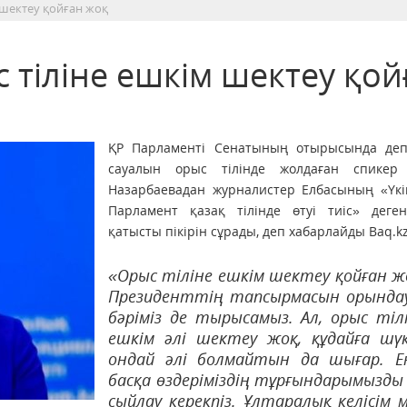
 шектеу қойған жоқ
с тіліне ешкім шектеу қой
ҚР Парламенті Сенатының отырысында деп
сауалын орыс тілінде жолдаған спикер
Назарбаевадан журналистер Елбасының «Үкі
Парламент қазақ тілінде өтуі тиіс» деген
қатысты пікірін сұрады, деп хабарлайды Baq.kz 
«Орыс тіліне ешкім шектеу қойған ж
Президенттің тапсырмасын орында
бәріміз де тырысамыз. Ал, орыс тіл
ешкім әлі шектеу жоқ, құдайға шүк
ондай әлі болмайтын да шығар. Е
басқа өздеріміздің тұрғындарымызды
сыйлау керекпіз. Ұлтаралық келісім 