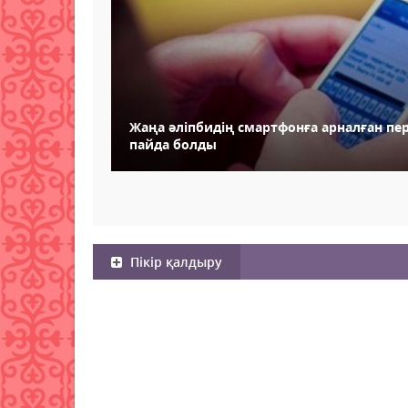
Жаңа әліпбидің смартфонға арналған пе
пайда болды
Пікір қалдыру