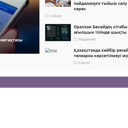
пайдалануға тыйым салу
керек
Саясат
Оралхан Бөкейдің кітабы
ағылшын тілінде шықты
Мәдениет
рнетақтасы
Қазақстанда кейбір ресе
телеарна көрсетілмеуі м
Саясат