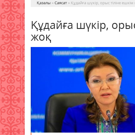
Қазалы
»
Саясат
» Құдайға шүкір, орыс тіліне ешкім
Құдайға шүкір, оры
жоқ