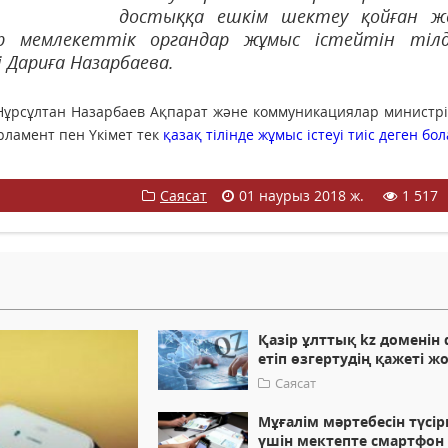
достыққа ешкім шектеу қойған ж
р мемлекеттік органдар жұмыс істейтін тіл
і Дариға Назарбаева.
 Нұрсұлтан Назарбаев Ақпарат және коммуникациялар министр
рламент пен Үкімет тек
қазақ тілінде жұмыс істеуі тиіс деген бо
Саясат
01 наурыз 2018 ж.
1 517
Қазір ұлттық kz доменін 
етіп өзгертудің қажеті ж
Саясат
Мұғалім мәртебесін түсі
үшін мектепте смартфон