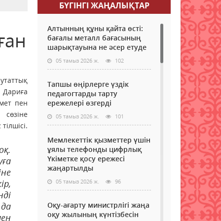
БҮГІНГI ЖАҢАЛЫҚТАР
Алтынның құны қайта өсті:
ған
бағалы металл бағасының
шарықтауына не әсер етуде
05 тамыз 2026 ж.
102
утаттық
Тапшы өңірлерге үздік
 Дариға
педагогтарды тарту
мет пен
ережелері өзгерді
 сөзіне
05 тамыз 2026 ж.
101
тілшісі.
Мемлекеттік қызметтер үшін
оқ.
ұялы телефонды цифрлық
Үкіметке қосу ережесі
уға
жаңартылды
іне
ір,
05 тамыз 2026 ж.
96
нді
 да
Оқу-ағарту министрлігі жаңа
оқу жылының күнтізбесін
мен