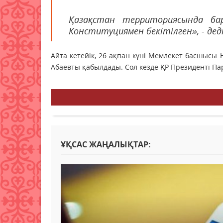
Қазақстан территориясында ба
Конституциямен бекітілген», - дед
Айта кетейік, 26 ақпан күні Мемлекет басшысы
Абаевты қабылдады. Сол кезде ҚР Президенті Па
ҰҚСАС ЖАҢАЛЫҚТАР: