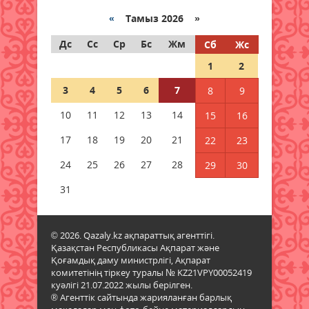
жетілдірілуде
«
Тамыз 2026 »
07 тамыз 2026 ж.
59
Дс
Сс
Ср
Бс
Жм
Сб
Жс
+41 градус: Қазақстанда жаңа
1
2
аптап толқыны күтіледі
07 тамыз 2026 ж.
60
3
4
5
6
7
8
9
10
11
12
13
14
15
16
5547 әскери бөлімінде «Алғашқы
қызмет күні» іс-шарасы өтті
17
18
19
20
21
22
23
07 тамыз 2026 ж.
71
24
25
26
27
28
29
30
Қаржылық сауаттылықты
31
арттыруға бағытталған кездесу
өтті
07 тамыз 2026 ж.
62
© 2026. Qazaly.kz ақпараттық агенттігі.
Қазақстан Республикасы Ақпарат және
Қоғамдық даму министрлігі, Ақпарат
Ауыл шаруашылығы – өңір
комитетінің тіркеу туралы № KZ21VPY00052419
экономикасының негізгі тірегі
куәлігі 21.07.2022 жылы берілген.
07 тамыз 2026 ж.
68
® Агенттік сайтында жарияланған барлық