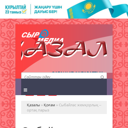
QAZALY.KZ АҚПАРАТТЫҚ
АГЕНТТІГІ
Қазалы
»
Қоғам
» Сыбайлас жемқорлық –
ортақ парыз