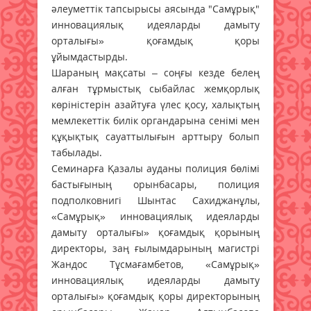
әлеуметтік тапсырысы аясында "Самұрық"
инновациялық идеяларды дамыту
орталығы» қоғамдық қоры
ұйымдастырды.
Шараның мақсаты – соңғы кезде белең
алған тұрмыстық сыбайлас жемқорлық
көріністерін азайтуға үлес қосу, халықтың
мемлекеттік билік органдарына сенімі мен
құқықтық сауаттылығын арттыру болып
табылады.
Семинарға Қазалы ауданы полиция бөлімі
бастығының орынбасары, полиция
подполковнигі Шынтас Сахиджанұлы,
«Самұрық» инновациялық идеяларды
дамыту орталығы» қоғамдық қорының
директоры, заң ғылымдарының магистрі
Жандос Тұсмағамбетов, «Самұрық»
инновациялық идеяларды дамыту
орталығы» қоғамдық қоры директорының