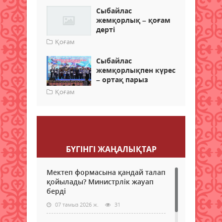
Сыбайлас
жемқорлық – қоғам
дерті
Қоғам
Сыбайлас
жемқорлықпен күрес
– ортақ парыз
Қоғам
Пікір қалдыру
БҮГІНГI ЖАҢАЛЫҚТАР
Мектеп формасына қандай талап
қойылады? Министрлік жауап
берді
07 тамыз 2026 ж.
31