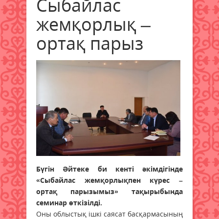
Сыбайлас
жемқорлық –
ортақ парыз
Бүгін Әйтеке би кенті әкімдігінде
«Сыбайлас жемқорлықпен күрес –
ортақ парызымыз» тақырыбында
семинар өткізілді.
Оны облыстық ішкі саясат басқармасының