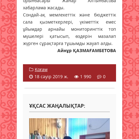
орынбасары Жанар Алтынбасова
хабарлама жасады.
Сондай-ақ мемлекеттік және бюджеттік
сала қызметкерлері, үкіметтік емес
ұйымдар арнайы мониторингтік топ
мүшелері қатысып, өздерін мазалап
жүрген сұрақтарға тұшымды жауап алды.
Айнұр ҚАЗМАҒАМБЕТОВА
Қоғам
18 сәуір 2019 ж.
1 990
0
ҰҚСАС ЖАҢАЛЫҚТАР: