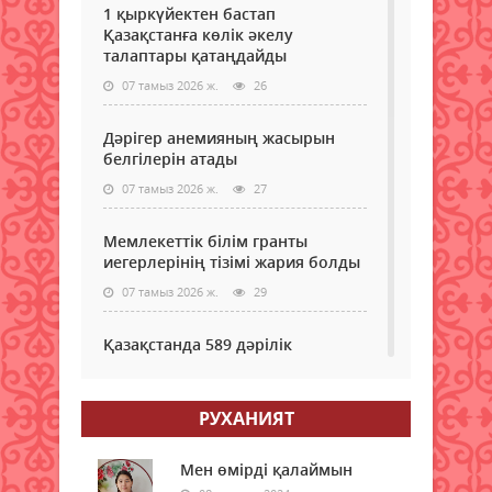
1 қыркүйектен бастап
Қазақстанға көлік әкелу
талаптары қатаңдайды
07 тамыз 2026 ж.
26
Дәрігер анемияның жасырын
белгілерін атады
07 тамыз 2026 ж.
27
Мемлекеттік білім гранты
иегерлерінің тізімі жария болды
07 тамыз 2026 ж.
29
Қазақстанда 589 дәрілік
препараттың бағасы төмендеді
07 тамыз 2026 ж.
30
РУХАНИЯТ
Мектеп формасы туралы
маңызды мәлімдеме: ата-аналар
Мен өмірді қалаймын
нені білуі керек