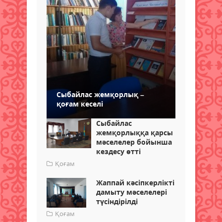
Сыбайлас жемқорлық –
қоғам кеселі
Сыбайлас
жемқорлыққа қарсы
мәселелер бойынша
кездесу өтті
Қоғам
Жаппай кәсіпкерлікті
дамыту мәселелері
түсіндірілді
Қоғам