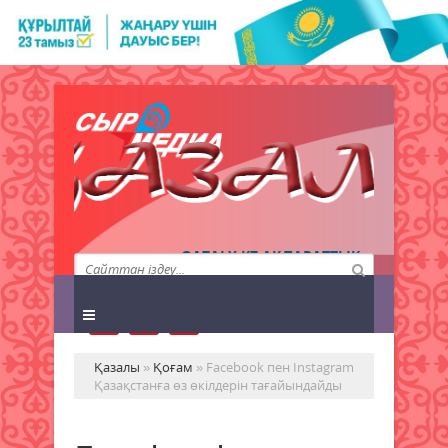
QAZALY.KZ АҚПАРАТТЫҚ
АГЕНТТІГІ
Қазалы
»
Қоғам
» Facebook пен Instagram
Қазақстанға өз өкілдерін тағайындайды