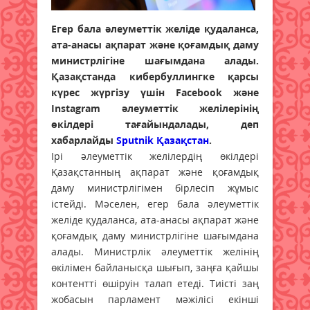
Егер бала әлеуметтік желіде қудаланса,
ата-анасы ақпарат және қоғамдық даму
министрлігіне шағымдана алады.
Қазақстанда кибербуллингке қарсы
күрес жүргізу үшін Facebook және
Instagram әлеуметтік желілерінің
өкілдері тағайындалады, деп
хабарлайды
Sputnik Қазақстан
.
Ірі әлеуметтік желілердің өкілдері
Қазақстанның ақпарат және қоғамдық
даму министрлігімен бірлесіп жұмыс
істейді. Мәселен, егер бала әлеуметтік
желіде қудаланса, ата-анасы ақпарат және
қоғамдық даму министрлігіне шағымдана
алады. Министрлік әлеуметтік желінің
өкілімен байланысқа шығып, заңға қайшы
контентті өшіруін талап етеді. Тиісті заң
жобасын парламент мәжілісі екінші