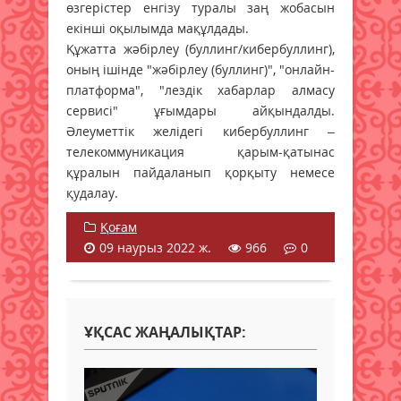
өзгерістер енгізу туралы заң жобасын
екінші оқылымда мақұлдады.
Құжатта жәбірлеу (буллинг/кибербуллинг),
оның ішінде "жәбірлеу (буллинг)", "онлайн-
платформа", "лездік хабарлар алмасу
сервисі" ұғымдары айқындалды.
Әлеуметтік желідегі кибербуллинг –
телекоммуникация қарым-қатынас
құралын пайдаланып қорқыту немесе
қудалау.
Қоғам
09 наурыз 2022 ж.
966
0
ҰҚСАС ЖАҢАЛЫҚТАР: