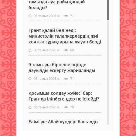
тамызда ауа райы қандай
болады?
08 тамыз 2026 ж.
71
Грант қалай бөлінеді:
министрлік талапкерлердің жиі
қоятын сұрақтарына жауап берді
08 тамыз 2026 ж.
68
9 тамызда бірнеше өңірде
дауылды ескерту жарияланды
08 тамыз 2026 ж.
71
Қосымша қолдау жүйесі бар:
Грантқа ілінбегендер не істейді?
08 тамыз 2026 ж.
79
Елімізде Абай күндері басталды
08 тамыз 2026 ж.
65