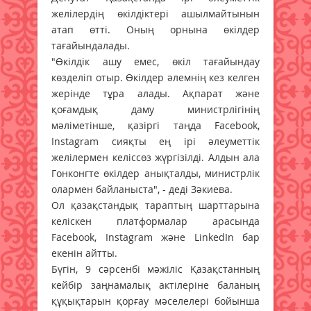
желілердің өкілдіктері ашылмайтынын
атап өтті. Оның орнына өкілдер
тағайындалады.
"Өкілдік ашу емес, өкіл тағайындау
көзделіп отыр. Өкілдер әлемнің кез келген
жерінде тұра алады. Ақпарат және
қоғамдық даму министрлігінің
мәліметінше, қазіргі таңда Facebook,
Instagram сияқты ең ірі әлеуметтік
желілермен келіссөз жүргізілді. Алдын ала
Гонконгте өкілдер анықталды, министрлік
олармен байланыста", - деді Зәкиева.
Ол қазақстандық тараптың шарттарына
келіскен платформалар арасында
Facebook, Instagram және LinkedIn бар
екенін айтты.
Бүгін, 9 сәрсенбі мәжіліс Қазақстанның
кейбір заңнамалық актілеріне баланың
құқықтарын қорғау мәселелері бойынша