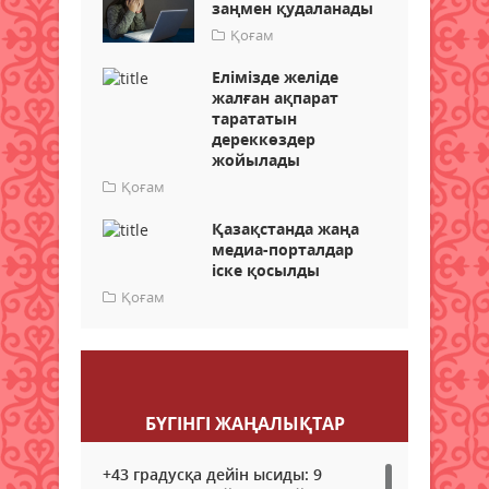
заңмен қудаланады
Қоғам
Елімізде желіде
жалған ақпарат
тарататын
дереккөздер
жойылады
Қоғам
Қазақстанда жаңа
медиа-порталдар
іске қосылды
Қоғам
Пікір қалдыру
БҮГІНГI ЖАҢАЛЫҚТАР
+43 градусқа дейін ысиды: 9