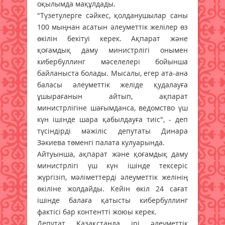
оқылымда мақұлдады.
"Түзетулерге сәйкес, қолданушылар саны
100 мыңнан асатын әлеуметтік желілер өз
өкілін бекітуі керек. Ақпарат және
қоғамдық даму министрлігі онымен
кибербуллинг мәселелері бойынша
байланыста болады. Мысалы, егер ата-ана
баласы әлеуметтік желіде қудалауға
ұшырағанын айтып, ақпарат
министрлігіне шағымданса, ведомство үш
күн ішінде шара қабылдауға тиіс", - деп
түсіндірді мәжіліс депутаты Динара
Зәкиева төменгі палата кулуарында.
Айтуынша, ақпарат және қоғамдық даму
министрлігі үш күн ішінде тексеріс
жүргізіп, мәліметтерді әлеуметтік желінің
өкіліне жолдайды. Кейін өкіл 24 сағат
ішінде балаға қатысты кибербуллинг
фактісі бар контентті жоюы керек.
Депутат Қазақстанда ірі әлеуметтік