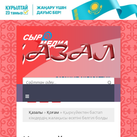
QAZALY.KZ АҚПАРАТТЫҚ
АГЕНТТІГІ
Қазалы
»
Қоғам
» Қыркүйектен бастап
кімдердің жалақысы өсетіні белгілі болды