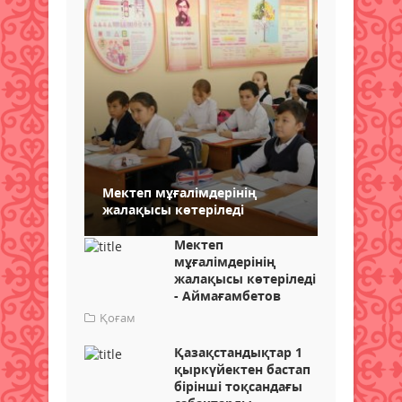
Мектеп мұғалімдерінің
жалақысы көтеріледі
Мектеп
мұғалімдерінің
жалақысы көтеріледі
- Аймағамбетов
Қоғам
Қазақстандықтар 1
қыркүйектен бастап
бірінші тоқсандағы