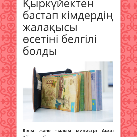
Қыркүйектен
бастап кімдердің
жалақысы
өсетіні белгілі
болды
Білім және ғылым министрі Асхат