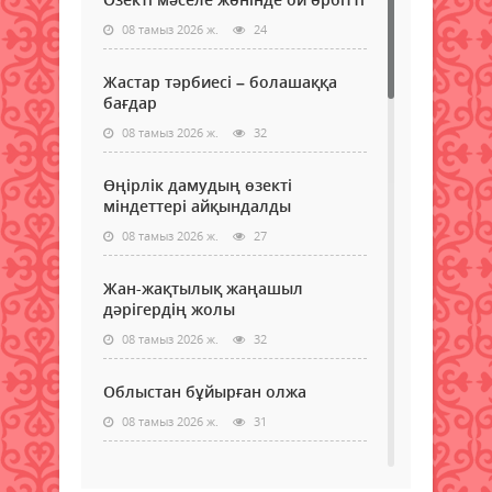
08 тамыз 2026 ж.
24
Жастар тәрбиесі – болашаққа
бағдар
08 тамыз 2026 ж.
32
Өңірлік дамудың өзекті
міндеттері айқындалды
08 тамыз 2026 ж.
27
Жан-жақтылық жаңашыл
дәрігердің жолы
08 тамыз 2026 ж.
32
Облыстан бұйырған олжа
08 тамыз 2026 ж.
31
Құқықтық сауаттылық –