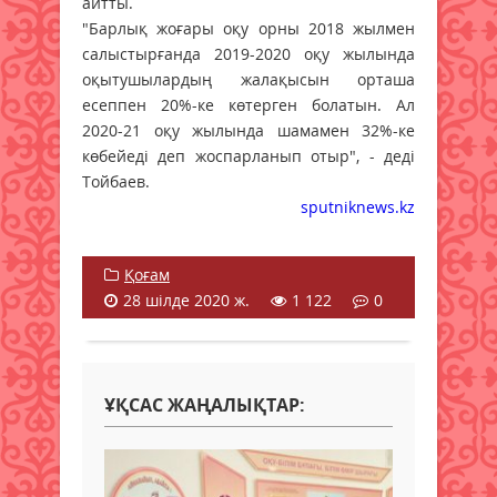
айтты.
"Барлық жоғары оқу орны 2018 жылмен
салыстырғанда 2019-2020 оқу жылында
оқытушылардың жалақысын орташа
есеппен 20%-ке көтерген болатын. Ал
2020-21 оқу жылында шамамен 32%-ке
көбейеді деп жоспарланып отыр", - деді
Тойбаев.
sputniknews.kz
Қоғам
28 шілде 2020 ж.
1 122
0
ҰҚСАС ЖАҢАЛЫҚТАР: