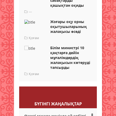
сабақтарды
қашықтан оқиды
---
Жоғары оқу орны
оқытушыларының
жалақысы өседі
Қоғам
Білім министрі 10
қаңтарға дейін
мұғалімдердің
жалақысын көтеруді
тапсырды
Қоғам
Пікір қалдыру
БҮГІНГI ЖАҢАЛЫҚТАР
Өзекті мәселе жөнінде ой өрбітті