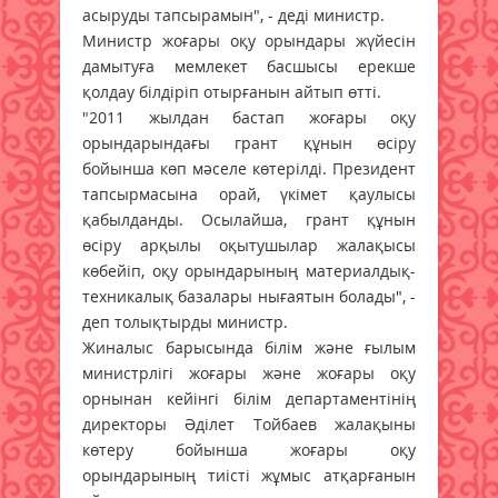
асыруды тапсырамын", - деді министр.
Министр жоғары оқу орындары жүйесін
дамытуға мемлекет басшысы ерекше
қолдау білдіріп отырғанын айтып өтті.
"2011 жылдан бастап жоғары оқу
орындарындағы грант құнын өсіру
бойынша көп мәселе көтерілді. Президент
тапсырмасына орай, үкімет қаулысы
қабылданды. Осылайша, грант құнын
өсіру арқылы оқытушылар жалақысы
көбейіп, оқу орындарының материалдық-
техникалық базалары нығаятын болады", -
деп толықтырды министр.
Жиналыс барысында білім және ғылым
министрлігі жоғары және жоғары оқу
орнынан кейінгі білім департаментінің
директоры Әділет Тойбаев жалақыны
көтеру бойынша жоғары оқу
орындарының тиісті жұмыс атқарғанын