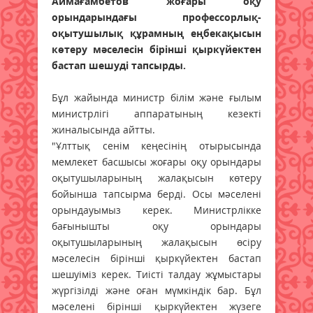
Аймағамбетов жоғары оқу
орындарындағы профессорлық-
оқытушылық құрамның еңбекақысын
көтеру мәселесін бірінші қыркүйектен
бастап шешуді тапсырды.
Бұл жайында министр білім және ғылым
министрлігі аппаратының кезекті
жиналысында айтты.
"Ұлттық сенім кеңесінің отырысында
мемлекет басшысы жоғары оқу орындары
оқытушыларының жалақысын көтеру
бойынша тапсырма берді. Осы мәселені
орындауымыз керек. Министрлікке
бағынышты оқу орындары
оқытушыларының жалақысын өсіру
мәселесін бірінші қыркүйектен бастап
шешуіміз керек. Тиісті талдау жұмыстары
жүргізілді және оған мүмкіндік бар. Бұл
мәселені бірінші қыркүйектен жүзеге