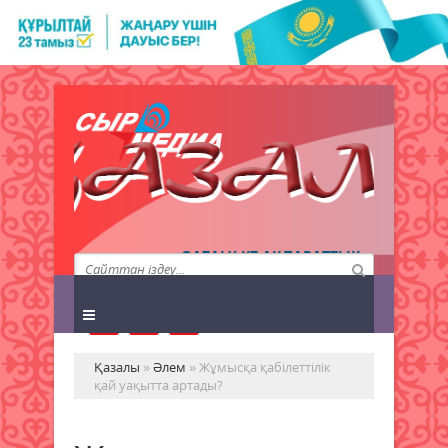
QAZALY.KZ АҚПАРАТТЫҚ
АГЕНТТІГІ
Қазалы
»
Әлем
» Жұмысқа қабілеттілік
қай уақытта артады?