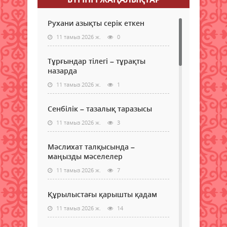
Рухани азықты серік еткен
11 тамыз 2026 ж.
0
Тұрғындар тілегі – тұрақты
назарда
11 тамыз 2026 ж.
1
Сенбілік – тазалық таразысы
11 тамыз 2026 ж.
3
Мәслихат талқысында –
маңызды мәселелер
11 тамыз 2026 ж.
7
Құрылыстағы қарышты қадам
11 тамыз 2026 ж.
14