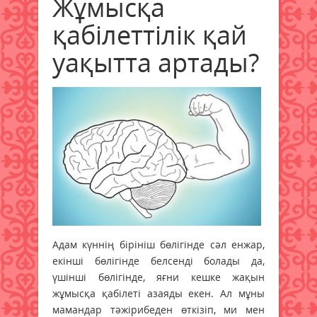
Жұмысқа
қабілеттілік қай
уақытта артады?
Адам күннің бірініш бөлігінде сәл енжар,
екінші бөлігінде белсенді болады да,
үшінші бөлігінде, яғни кешке жақын
жұмысқа қабілеті азаяды екен. Ал мұны
мамандар тәжірибеден өткізіп, ми мен