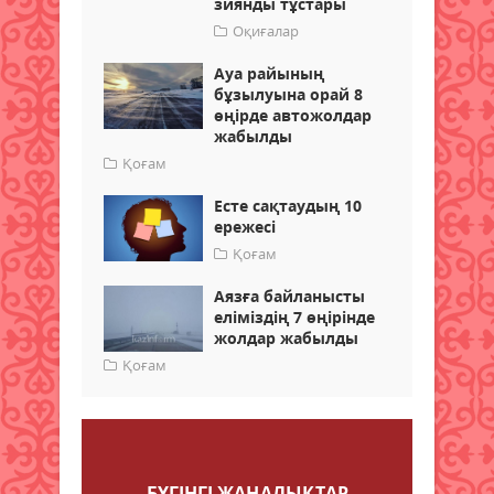
зиянды тұстары
Оқиғалар
Ауа райының
бұзылуына орай 8
өңірде автожолдар
жабылды
Қоғам
Есте сақтаудың 10
ережесі
Қоғам
Аязға байланысты
еліміздің 7 өңірінде
жолдар жабылды
Қоғам
Пікір қалдыру
БҮГІНГI ЖАҢАЛЫҚТАР