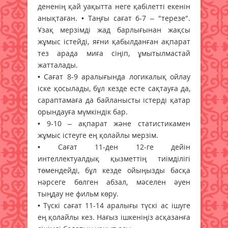
дененің қай уақытта неге қабілетті екенін
анықтаған. • Таңғы сағат 6-7 – "терезе".
Ұзақ мерзімді жад барлығынан жақсы
жұмыс істейді, яғни қабылданған ақпарат
тез арада миға сіңіп, ұмытылмастай
жатталады.
• Сағат 8-9 аралығында логикалық ойлау
іске қосылады, бұл кезде есте сақтауға да,
сараптамаға да байланысты істерді қатар
орындауға мүмкіндік бар.
• 9-10 – ақпарат және статистикамен
жұмыс істеуге ең қолайлы мерзім.
• Сағат 11-ден 12-ге дейін
интеллектуалдық қызметтің тиімділігі
төмендейді, бұл кезде ойыңызды басқа
нәрсеге бөлген абзал, мәселен әуен
тыңдау не фильм көру.
• Түскі сағат 11-14 аралығы түскі ас ішуге
ең қолайлы кез. Нағыз ішкеніңіз асқазанға