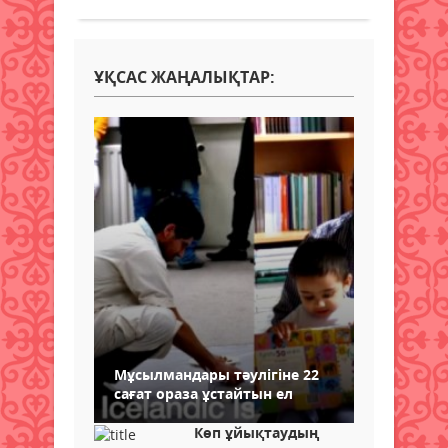
ҰҚСАС ЖАҢАЛЫҚТАР:
Мұсылмандары тәулігіне 22
сағат ораза ұстайтын ел
Көп ұйықтаудың