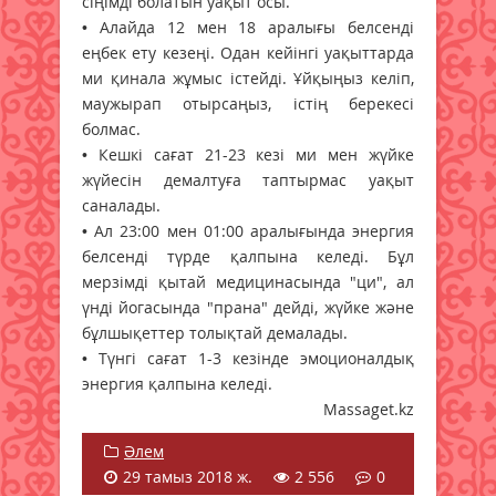
сіңімді болатын уақыт осы.
• Алайда 12 мен 18 аралығы белсенді
еңбек ету кезеңі. Одан кейінгі уақыттарда
ми қинала жұмыс істейді. Ұйқыңыз келіп,
маужырап отырсаңыз, істің берекесі
болмас.
• Кешкі сағат 21-23 кезі ми мен жүйке
жүйесін демалтуға таптырмас уақыт
саналады.
• Ал 23:00 мен 01:00 аралығында энергия
белсенді түрде қалпына келеді. Бұл
мерзімді қытай медицинасында "ци", ал
үнді йогасында "прана" дейді, жүйке және
бұлшықеттер толықтай демалады.
• Түнгі сағат 1-3 кезінде эмоционалдық
энергия қалпына келеді.
Massaget.kz
Әлем
29 тамыз 2018 ж.
2 556
0