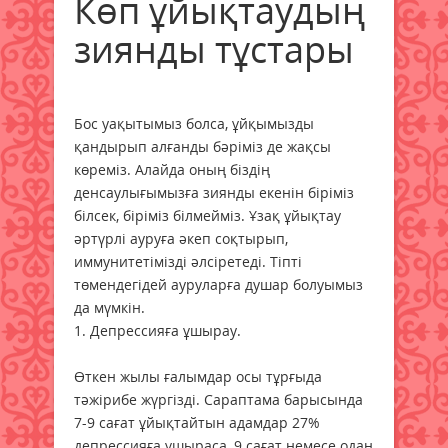
Көп ұйықтаудың
зиянды тұстары
Бос уақытымыз болса, ұйқымызды
қандырып алғанды бәріміз де жақсы
көреміз. Алайда оның біздің
денсаулығымызға зиянды екенін біріміз
білсек, біріміз білмейміз. Ұзақ ұйықтау
әртүрлі ауруға әкеп соқтырып,
иммунитетімізді әлсіретеді. Тіпті
төмендегідей ауруларға душар болуымыз
да мүмкін.
1. Депрессияға ұшырау.
Өткен жылы ғалымдар осы тұрғыда
тәжірибе жүргізді. Сараптама барысында
7-9 сағат ұйықтайтын адамдар 27%
депрессияға ұшыраса, 9 сағат немесе одан