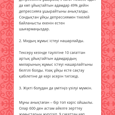
да көп ұйықтайтын адамдар 49% дейін
депрессияға ұшырайтыны анықталды.
Сондықтан ұйқы депрессиямен тікелей
байланысты екенін естен
шығармаңыздар.
2. Мидың жұмыс істеуі нашарлайды.
Тексеру кезінде тәулігіне 10 сағаттан
артық ұйықтайтын адамдардың
миларының жұмыс істеуі нашарлайтыны
белгілі болды. Ұзақ ұйқы есте сақтау
қабілетіне де кері әсерін тигізеді.
3. Жүкті болудан да үмітіңіз үзілуі мүмкін.
Мұны анықтаған – бір топ кәріс ойшылы.
Олар 600-ден астам әйелге зерттеу
жұмыстарын жүргізіп, 9 сағаттан көп