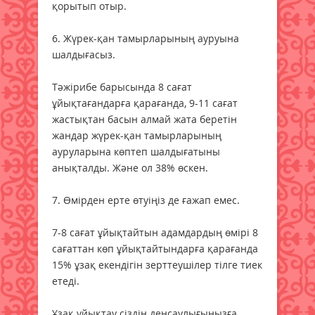
қорытып отыр.
6. Жүрек-қан тамырларының ауруына
шалдығасыз.
Тәжірибе барысында 8 сағат
ұйықтағандарға қарағанда, 9-11 сағат
жастықтан басын алмай жата беретін
жандар жүрек-қан тамырларының
ауруларына көптеп шалдығатыны
анықталды. Және ол 38% өскен.
7. Өмірден ерте өтуіңіз де ғажап емес.
7-8 сағат ұйықтайтын адамдардың өмірі 8
сағаттан көп ұйықтайтындарға қарағанда
15% ұзақ екендігін зерттеушілер тілге тиек
етеді.
Ұзақ ұйықтау сіздің денсаулығыңызға