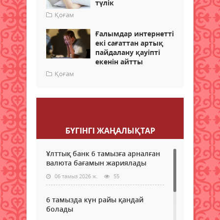
түлік
Қоғам
Ғалымдар интернетті
екі сағаттан артық
пайдалану қауіпті
екенін айтты
Қоғам
Пікір қалдыру
БҮГІНГI ЖАҢАЛЫҚТАР
Ұлттық банк 6 тамызға арналған
валюта бағамын жариялады
06 тамыз 2026 ж.
55
6 тамызда күн райы қандай
болады