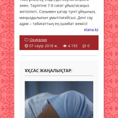
зиян. Тәулігіне 7-8 сағат ұйықтасаңыз
жеткілікті. Сонымен қатар түнгі ұйқының
маңыздылығын ұмытпағайсыз. Дені сау
адам – табиғаттың ең қымбат жемісі!
elana.kz
Оқиғалар
07 сәуір 2018 ж.
4 193
0
ҰҚСАС ЖАҢАЛЫҚТАР: