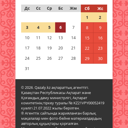
Қазақстан Орталық Азиядағы
көшуге ең қолайлы ел атанды
Дс
Сс
Ср
Бс
Жм
Сб
Жс
06 тамыз 2026 ж.
57
1
2
3
4
5
6
7
8
9
Алтынның құны қайта өсті:
бағалы металл бағасының
10
11
12
13
14
15
16
шарықтауына не әсер етуде
17
18
19
20
21
05 тамыз 2026 ж.
109
22
23
24
25
26
27
28
29
30
Тапшы өңірлерге үздік
педагогтарды тарту ережелері
31
өзгерді
05 тамыз 2026 ж.
108
© 2026. Qazaly.kz ақпараттық агенттігі.
Қазақстан Республикасы Ақпарат және
Мемлекеттік қызметтер үшін
Қоғамдық даму министрлігі, Ақпарат
ұялы телефонды цифрлық
комитетінің тіркеу туралы № KZ21VPY00052419
Үкіметке қосу ережесі
куәлігі 21.07.2022 жылы берілген.
жаңартылды
® Агенттік сайтында жарияланған барлық
05 тамыз 2026 ж.
103
мақалалар мен фото-бейне материалдардың
авторлық құқықтары қорғалған.