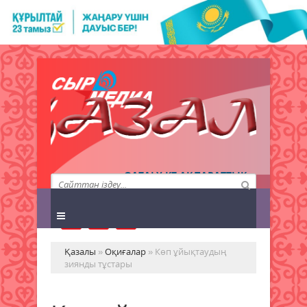
QAZALY.KZ АҚПАРАТТЫҚ
АГЕНТТІГІ
Қазалы
»
Оқиғалар
» Көп ұйықтаудың
зиянды тұстары