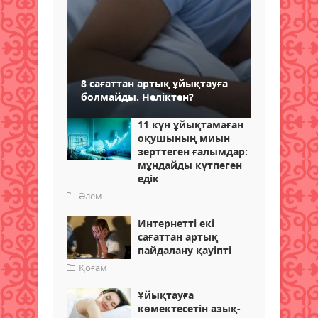
8 сағаттан артық ұйықтауға
болмайды. Неліктен?
11 күн ұйықтамаған
оқушының миын
зерттеген ғалымдар:
мұндайды күтпеген
едік
Әлем
Интернетті екі
сағаттан артық
пайдалану қауіпті
Қоғам
Ұйықтауға
көмектесетін азық-