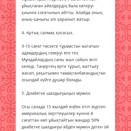
ұйықтаған әйелдердің бала көтеруі
қиынға соғатынын айтты. Алайда оның
анық-қанығы әлі қаралып жатыр.
4. Артық салмақ қосасыз.
9-10 сағат төсекте тұрмастан жататын
адамдардың семіруі өте тез.
Мұндайлардың саны жыл сайын өсіп
келеді. Таңертең ерте тұрып, жаттығу
жасап, уақытымен тамақтанбағандықтан
осындай күйге душар болады.
5. Диабетке шалдығуыңыз мүмкін.
Осы салада 15 жылдай еңбек етіп жүрген
америкалық зерттеушілер күніне 8
сағаттан көп ұйықтайтын жандар 50%
диабетке шалдығуы әбден мүмкін деген ой