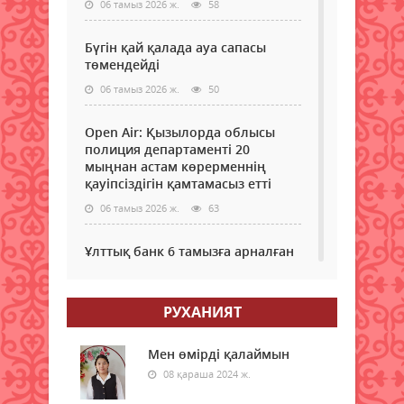
06 тамыз 2026 ж.
58
Бүгін қай қалада ауа сапасы
төмендейді
06 тамыз 2026 ж.
50
Open Air: Қызылорда облысы
полиция департаменті 20
мыңнан астам көрерменнің
қауіпсіздігін қамтамасыз етті
06 тамыз 2026 ж.
63
Ұлттық банк 6 тамызға арналған
валюта бағамын жариялады
06 тамыз 2026 ж.
61
РУХАНИЯТ
Дауыл, жаңбыр: Еліміздің
бірнеше өңірінде ауа райына
Мен өмірді қалаймын
байланысты ескерту жасалды
08 қараша 2024 ж.
06 тамыз 2026 ж.
62