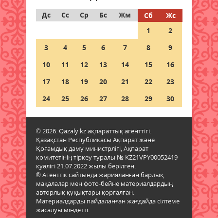
Дс
Сс
Ср
Бс
Жм
Сб
Жс
Дауыл, жаңбыр: Еліміздің
1
2
бірнеше өңірінде ауа райына
байланысты ескерту жасалды
3
4
5
6
7
8
9
06 тамыз 2026 ж.
84
10
11
12
13
14
15
16
Бұршақ, дауыл: Еліміздің 16
17
18
19
20
21
22
23
өңірінде дауылды ескерту
жарияланды
24
25
26
27
28
29
30
06 тамыз 2026 ж.
86
© 2026. Qazaly.kz ақпараттық агенттігі.
6 тамызға валюта бағамы
Қазақстан Республикасы Ақпарат және
06 тамыз 2026 ж.
83
Қоғамдық даму министрлігі, Ақпарат
комитетінің тіркеу туралы № KZ21VPY00052419
куәлігі 21.07.2022 жылы берілген.
Синоптиктер Қазақстанның екі
® Агенттік сайтында жарияланған барлық
қаласында ауа сапасы
мақалалар мен фото-бейне материалдардың
нашарлауы мүмкін екенін
авторлық құқықтары қорғалған.
ескертті
Материалдарды пайдаланған жағдайда сілтеме
жасалуы міндетті.
06 тамыз 2026 ж.
83