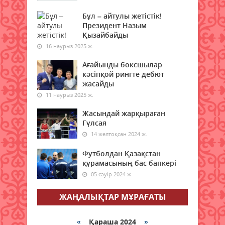
05 тамыз 2026 ж.
135
Бұл – айтулы жетістік!
Президент Назым
WhatsApp қолайсыз
Қызайбайды
мәселелердің бірін шешті
16 наурыз 2025 ж.
05 тамыз 2026 ж.
146
Ағайынды боксшылар
кәсіпқой рингте дебют
Қазақстанда аптап ыстық қайта
жасайды
күшейеді: қай өңірде +42°С, қай
11 наурыз 2025 ж.
аймақтарда жаңбыр жауады
05 тамыз 2026 ж.
145
Жасындай жарқыраған
Гүлсая
14 желтоқсан 2024 ж.
Қазақстанда Қасым-Жомарт
Тоқаевтың 30 жыл ішінде айтқан
Футболдан Қазақстан
ой-тұжырымдары жинақталған
құрамасының бас бапкері
кітап жарық көрді
05 сәуір 2024 ж.
05 тамыз 2026 ж.
162
ЖАҢАЛЫҚТАР МҰРАҒАТЫ
Рақымшылық: Қазақстанда
қанша адам бостандыққа
шықты?
«
Қараша 2024
»