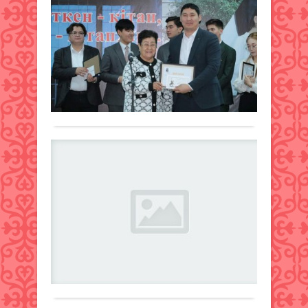
–
Жа
Жаңалықтар
ба
14
қараша
Жан
2024 ж.
бат
267
0
Нұр
250
Толығырақ
жыл
орай
респ
Әй
әдеб
кү
мәде
Қа
тари
тан
куб
Жаңалықтар
«Әлі
же
жур
14
ан
мен
қараша
Ә.Тә
2024 ж.
Тара
атын
205
0
өтіп
облы
Толығырақ
жатқ
әмбе
Қаза
кіта
кубо