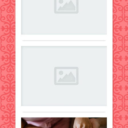
Жаңалықтар
ІІМ
ад
жоғ
14
әкім
жү
білім
қараша
пол
мини
куә
2024 ж.
коми
Саяс
ай
418
0
төра
Нұрб
мәлі
Толығырақ
«Бо
Фото
етті,
бағд
ortc
деп
жай
Әкім
хаба
Енд
айтт
пол
пол
деп
коми
са
коми
хаба
төра
ар
төра
Azat
Қайс
тіл
Қайс
Rýhy
Сұлт
Жаңалықтар
үй
Мин
ОКҚ-
14
«елі
мі
да
қараша
«Бо
өтке
2024 ж.
Фото
бағ
бриф
231
0
elord
тиімд
осыл
Толығырақ
Қаза
қаты
мәлі
парл
сұра
деп
сена
қойы
хаба
Ката
«Бо
Қа
El.kz
келіс
бағ
ақпа
ди