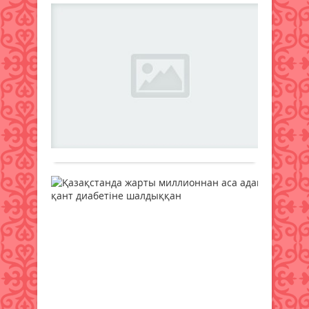
ұйы
әйел
Жа
Жан
күре
се
жеңі
меда
жол
ақ
сара
жыр
ба
салы
Жаңалықтар
жол
жар
яд
өрне
14
жеңі
ре
елі
қараша
анық
қа
мен
2024 ж.
тура
жері
іск
247
0
агент
қорғ
қо
хаба
Толығырақ
ерен
ҰОКК
рұ
ерлі
түрл
еті
үлгіс
өтіп
Қа
көрс
жатқ
Фото
жа
бат
Қаза
Kyod
баба
ми
кубо
New
есімі
әйел
аса
энер
Жаңалықтар
арас
бақы
ад
жар
14
орга
қа
жеңі
қараша
Цуру
ди
мен
2024 ж.
АЭС
ша
жүлд
345
0
реа
белгі