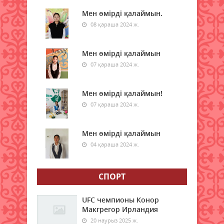
сәйкестігін бағалайтын AI қалай
жұмыс істейді
Мен өмірді қалаймын.
05 тамыз 2026 ж.
08 қараша 2024 ж.
90
Қазақстанда 200-ден астам
Мен өмірді қалаймын
ресейлік телеарна тіркелген
07 қараша 2024 ж.
05 тамыз 2026 ж.
97
Мен өмірді қалаймын!
Көлік министрлігі демалыс
кезеңінде қазақстандықтарға
07 қараша 2024 ж.
ескерту жасады
05 тамыз 2026 ж.
156
Мен өмірді қалаймын
04 қараша 2024 ж.
Қазақстанға Ираннан жаңа аптап
толқыны келе жатыр
05 тамыз 2026 ж.
СПОРТ
144
Қазақстанда “интерн-дәрігер“
UFC чемпионы Конор
ұғымы ресми түрде
Макгрегор Ирландия
қайтарылады
20 наурыз 2025 ж.