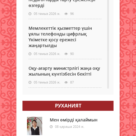
құры
келіс
апа
өзгерді
isto
бекі
мен
бұл
05 тамыз 2026 ж.
96
тура
жара
күн
заң..
«Кед
Мемлекеттік қызметтер үшін
жеңу
ұялы телефонды цифрлық
олқ
Үкіметке қосу ережесі
жою
жаңартылды
тақ
05 тамыз 2026 ж.
90
атап
өтіле
Бұл
Оқу-ағарту министрлігі жаңа оқу
тура
жылының күнтізбесін бекітті
Aikyn
05 тамыз 2026 ж.
87
сайт
Денс
сақт
МӘМС қаражатын бақылау
мини
күшейеді: төлемдерге цифрлық
РУХАНИЯТ
сілт
қадағалау жүйесі енгізілмек
жаса
05 тамыз 2026 ж.
91
хаба
Мен өмірді қалаймын
08 қараша 2024 ж.
Донор мен реципиенттің