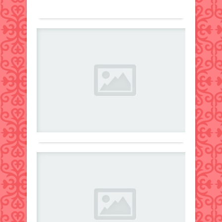
қайт
Толығырақ
Фото
болд
іске
Haly
Бозк
қос
UniБ
үшін
Қа
әлем
қауіп
бой
тег
текс
Дүни
ск
өте
қант
жа
алм
диаб
Жаңалықтар
хаба
тү
күре
14
деп
өте
күні
қараша
хаба
атап
2024 ж.
2011
Фото
өтіле
277
0
жыл
Zako
Елім
Фуку
Толығырақ
сақт
атал
апат
мини
дерт
кейі
скри
шал
байқ
зерт
Та
қаза
бірі
жат
сан
қа
жағд
ада
жар
та
реак
ныс
мил
текс
күт
топт
асты
Жаңалықтар
кейі
өзге
тұ
деп
ғима
14
сонд
хаба
бел
асты
қараша
ақ
Uni.