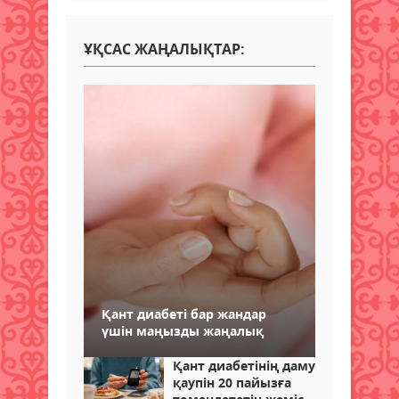
ҰҚСАС ЖАҢАЛЫҚТАР:
Қант диабеті бар жандар
үшін маңызды жаңалық
Қант диабетінің даму
қаупін 20 пайызға