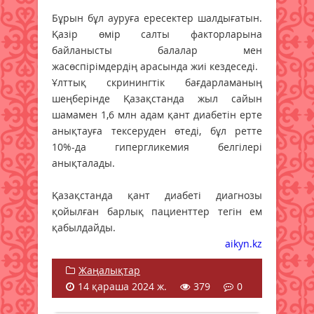
Бұрын бұл ауруға ересектер шалдығатын.
Қазір өмір салты факторларына
байланысты балалар мен
жасөспірімдердің арасында жиі кездеседі.
Ұлттық скринингтік бағдарламаның
шеңберінде Қазақстанда жыл сайын
шамамен 1,6 млн адам қант диабетін ерте
анықтауға тексеруден өтеді, бұл ретте
10%-да гипергликемия белгілері
анықталады.
Қазақстанда қант диабеті диагнозы
қойылған барлық пациенттер тегін ем
қабылдайды.
aikyn.kz
Жаңалықтар
14 қараша 2024 ж.
379
0