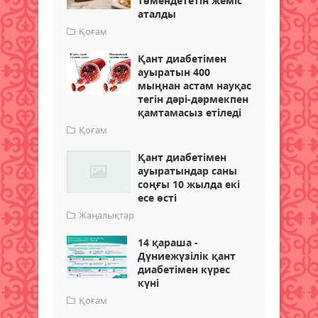
төмендететін жеміс
аталды
Қоғам
Қант диабетімен
ауыратын 400
мыңнан астам науқас
тегін дәрі-дәрмекпен
қамтамасыз етіледі
Қоғам
Қант диабетімен
ауыратындар саны
соңғы 10 жылда екі
есе өсті
Жаңалықтар
14 қараша -
Дүниежүзілік қант
диабетімен күрес
күні
Қоғам