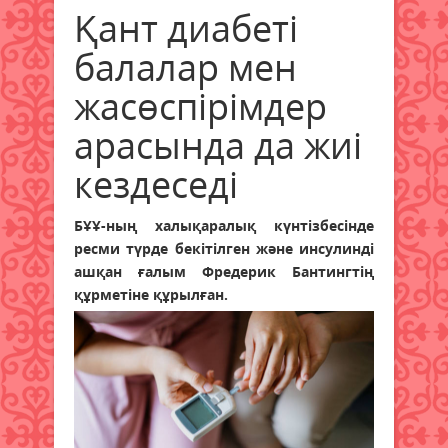
Қант диабеті
балалар мен
жасөспірімдер
арасында да жиі
кездеседі
БҰҰ-ның халықаралық күнтізбесінде
ресми түрде бекітілген және инсулинді
ашқан ғалым Фредерик Бантингтің
құрметіне құрылған.