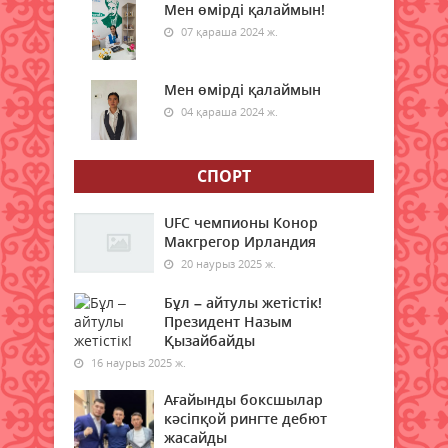
Мен өмірді қалаймын!
08 тамыз 2026 ж.
58
07 қараша 2024 ж.
Ғалымдар отбасында нешінші
болып туғаныңыз өміріңізге
Мен өмірді қалаймын
қалай әсер ететінін айтты
04 қараша 2024 ж.
08 тамыз 2026 ж.
55
СПОРТ
1 қыркүйектен бастап жаңа
шектеу: Қазақстанға қандай
көліктерді әкелуге тыйым
UFC чемпионы Конор
салынады?
Макгрегор Ирландия
20 наурыз 2025 ж.
08 тамыз 2026 ж.
56
Бұл – айтулы жетістік!
Гранттан қағылған
Президент Назым
талапкерлерге тағы бір
Қызайбайды
мүмкіндік: 4 мыңнан астам грант
16 наурыз 2025 ж.
бар
Ағайынды боксшылар
08 тамыз 2026 ж.
54
кәсіпқой рингте дебют
жасайды
Азаматтық белсенділік – ел