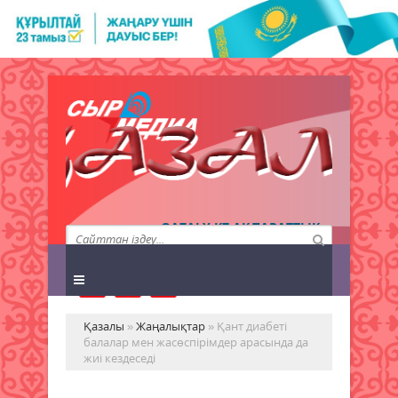
QAZALY.KZ АҚПАРАТТЫҚ
АГЕНТТІГІ
Қазалы
»
Жаңалықтар
» Қант диабеті
балалар мен жасөспірімдер арасында да
жиі кездеседі