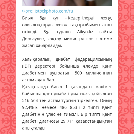
Фото: istockphoto.com/ru
Биыл бұл күн «Кедергілерді жеңу,
олқылықтарды жою» тақырыбымен атап
өтіледі. Бұл туралы Aikyn.kz сайты
Денсаулық сақтау министрлігіне сілтеме
жасап хабарлайды.
Халықаралық диабет федерациясының
(IDF) деректері бойынша әлемде қант
диабетімен ауыратын 500 миллионнан
астам адам бар.
Қазақстанда биыл 1 қазандағы мәлімет
бойынша қант диабеті диагнозы қойылған
516 564-тен астам тұрғын тіркелген. Оның
92,4%-ы немесе 486 853-і 2 типті Қант
диабетінің үлесіне тиесілі. Бір типті қант
диабеті диагнозы 29 711 қазақстандықтан
анықталды.