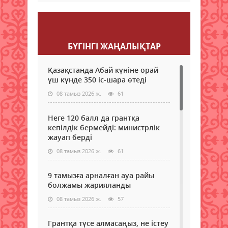
Пікір қалдыру
БҮГІНГI ЖАҢАЛЫҚТАР
Қазақстанда Абай күніне орай
үш күнде 350 іс-шара өтеді
08 тамыз 2026 ж.
61
Неге 120 балл да грантқа
кепілдік бермейді: министрлік
жауап берді
08 тамыз 2026 ж.
61
9 тамызға арналған ауа райы
болжамы жарияланды
08 тамыз 2026 ж.
57
Грантқа түсе алмасаңыз, не істеу