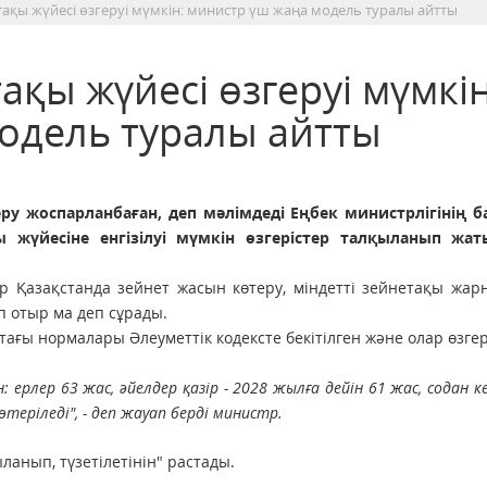
тақы жүйесі өзгеруі мүмкін: министр үш жаңа модель туралы айтты
ақы жүйесі өзгеруі мүмкін
одель туралы айтты
ру жоспарланбаған, деп мәлімдеді Еңбек министрлігінің 
ы жүйесіне енгізілуі мүмкін өзгерістер талқыланып жат
р Қазақстанда зейнет жасын көтеру, міндетті зейнетақы жа
п отыр ма деп сұрады.
ғы нормалары Әлеуметтік кодексте бекітілген және олар өзгер
 ерлер 63 жас, әйелдер қазір - 2028 жылға дейін 61 жас, содан к
теріледі", - деп жауап берді министр.
ланып, түзетілетінін" растады.