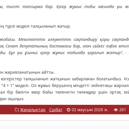
ды, тиісті тапсырма бар. Қазір жұмыс тобы аясында үш ж
ің түрлі моделі талқыланып жатыр.
 жобасы. Мемлекеттік әлеуметтік сақтандыру қоры сақтанд
ақ Сенат депутатының бастамасы бар, оған сәйкес еңбек өтілі
ы. Бұл үш ұсыныс қазір жұмыс тобында қаралып жатыр", - 
йін жарияланатынын айтты.
гі өзгерістер талқыланып жатқанын хабарлаған болатынбыз. 
"4 + 1" моделі. Ол жұмыс берушінің міндетті зейнетақы жарн
 ал бір бөлігін өмір бойы төленетін төлемдер үшін ортақ з
дан оқыңыз.
Жаңалықтар
/
Сұхбат
02 маусым 2026 ж.
261