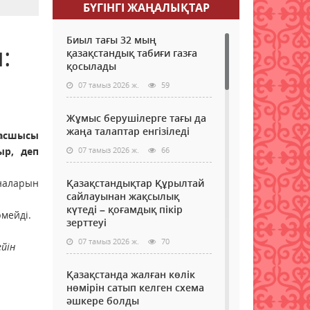
БҮГІНГI ЖАҢАЛЫҚТАР
Биыл тағы 32 мың
:
қазақстандық табиғи газға
қосылады
07 тамыз 2026 ж.
59
Жұмыс берушілерге тағы да
жаңа талаптар енгізіледі
басшысы
ыр, деп
07 тамыз 2026 ж.
66
рналарын
Қазақстандықтар Құрылтай
сайлауынан жақсылық
күтеді – қоғамдық пікір
мейді.
зерттеуі
07 тамыз 2026 ж.
70
ейін
Қазақстанда жалған көлік
нөмірін сатып келген схема
әшкере болды