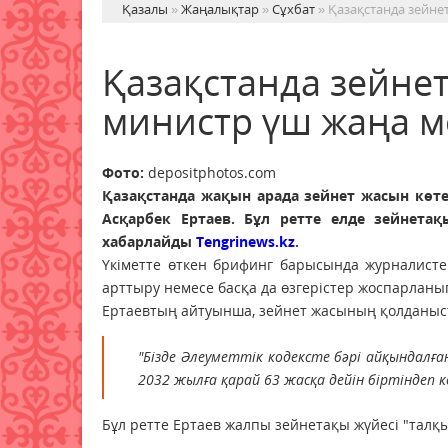
Қазалы
»
Жаңалықтар
»
Сұхбат
» Қазақстанда зейне
Қазақстанда зейнет
министр үш жаңа м
Фото:
depositphotos.com
Қазақстанда жақын арада зейнет жасын көте
Асқарбек Ертаев. Бұл ретте елде зейнетақ
хабарлайды
Tengrinews.kz
.
Үкіметте өткен брифинг барысында журналисте
арттыру немесе басқа да өзгерістер жоспарланы
Ертаевтың айтуынша, зейнет жасының қолданыста
"Бізде Әлеуметтік кодексте бәрі айқындалған:
2032 жылға қарай 63 жасқа дейін біртіндеп кө
Бұл ретте Ертаев жалпы зейнетақы жүйесі "талқы