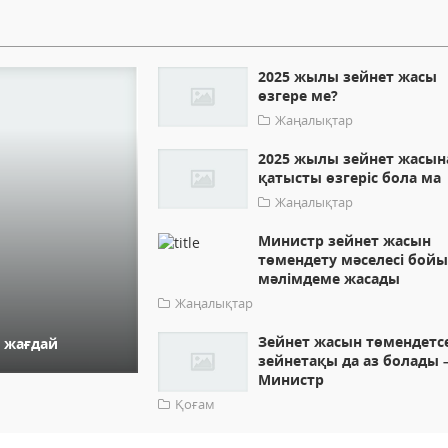
2025 жылы зейнет жасы
өзгере ме?
Жаңалықтар
2025 жылы зейнет жасын
қатысты өзгеріс бола ма
Жаңалықтар
Министр зейнет жасын
төмендету мәселесі бой
мәлімдеме жасады
Жаңалықтар
Зейнет жасын төмендетс
ы жағдай
зейнетақы да аз болады 
Министр
Қоғам