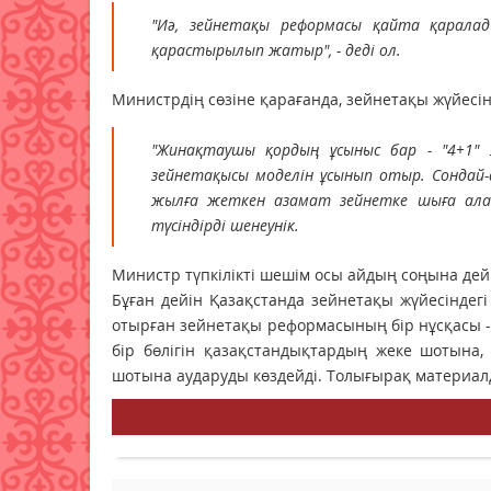
"Иә, зейнетақы реформасы қайта қарала
қарастырылып жатыр", - деді ол.
Министрдің сөзіне қарағанда, зейнетақы жүйесін
"Жинақтаушы қордың ұсыныс бар - "4+1"
зейнетақысы моделін ұсынып отыр. Сондай-
жылға жеткен азамат зейнетке шыға алад
түсіндірді шенеунік.
Министр түпкілікті шешім осы айдың соңына де
Бұған дейін Қазақстанда зейнетақы жүйесінде
отырған зейнетақы реформасының бір нұсқасы - 
бір бөлігін қазақстандықтардың жеке шотына,
шотына аударуды көздейді. Толығырақ материал